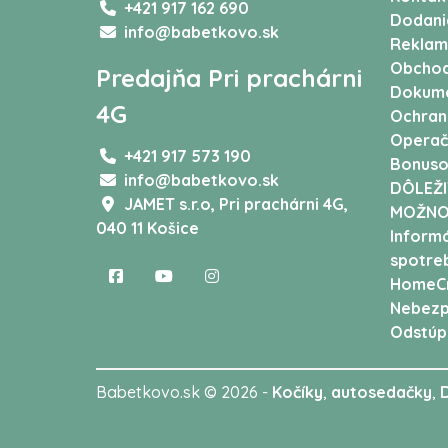
+421 917 162 690
Dodani
info@babetkovo.sk
Reklam
Obchod
Predajňa Pri prachárni
Dokum
4G
Ochran
Operač
+421 917 573 190
Bonuso
info@babetkovo.sk
DÔLEŽI
JAMET s.r.o,
Pri prachárni 4G,
MOŽNO
040 11 Košice
Informá
spotreb
HomeCr
Nebezp
Odstúp
Babetkovo.sk © 2026 -
Kočíky
,
autosedačky
,