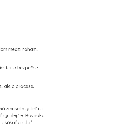
dlom medzi nohami.
riestor a bezpečné
, ale o procese.
má zmysel myslieť na
 rýchlejšie. Rovnako
 skúšať a robiť