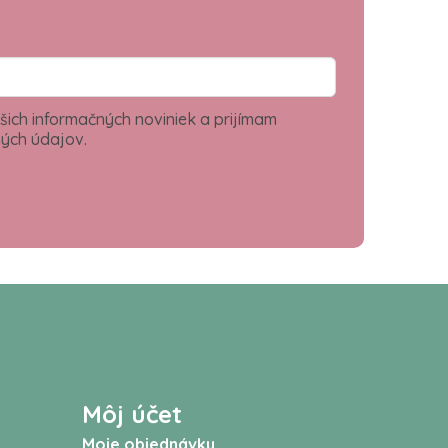
šich informačných noviniek a prijímam
ých údajov.
Môj účet
Moje objednávky