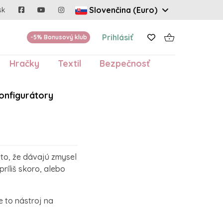
Slovenčina (Euro)
sk
Prihlásiť
-5% Bonusový klub
Hračky
Textil
Bezpečnosť
onfigurátory
eto, že dávajú zmysel
ríliš skoro, alebo
e to nástroj na