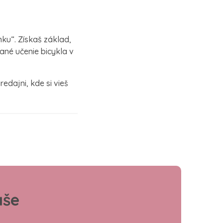
ku“. Získaš základ,
ané učenie bicykla v
dajni, kde si vieš
aše