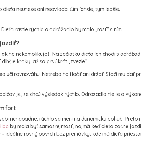
o dieťa neunese ani neovláda. Čím ľahšie, tým lepšie.
 Dieťa rastie rýchlo a odrážadlo by malo „rásť“ s ním.
jazdiť?
, ak ho nekomplikuješ. Na začiatku dieťa len chodí s odráža
dlhšie kroky, až sa prvýkrát „zvezie“.
sa učí rovnováhu. Netreba ho tlačiť ani držať. Stačí mu dať p
odičov je, že chcú výsledok rýchlo. Odrážadlo nie je o výkone
mfort
sobí nenápadne, rýchlo sa mení na dynamický pohyb. Preto 
ilba
by mala byť samozrejmosť, najmä keď dieťa začne jazdiť
ie – ideálne rovný povrch bez premávky, kde má dieťa priestor