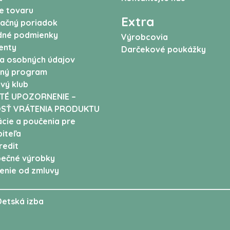
e tovaru
Extra
ačný poriadok
né podmienky
Výrobcovia
enty
Darčekové poukážky
a osobných údajov
ný program
vý klub
TÉ UPOZORNENIE –
SŤ VRÁTENIA PRODUKTU
cie a poučenia pre
iteľa
edit
ečné výrobky
enie od zmluvy
Detská izba