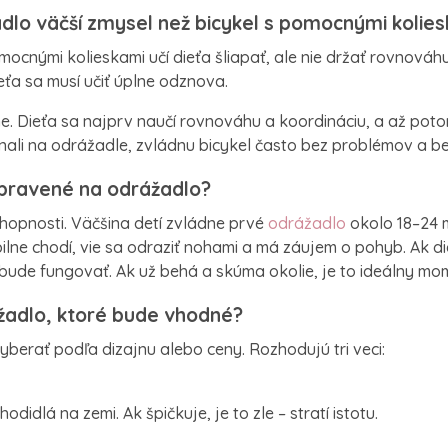
dlo väčší zmysel než bicykel s pomocnými kolie
mocnými kolieskami učí dieťa šliapať, ale nie držať rovnováh
eťa sa musí učiť úplne odznova.
. Dieťa sa najprv naučí rovnováhu a koordináciu, a až poto
ínali na odrážadle, zvládnu bicykel často bez problémov a be
ipravené na odrážadlo?
chopnosti. Väčšina detí zvládne prvé
odrážadlo
okolo 18–24 
tabilne chodí, vie sa odraziť nohami a má záujem o pohyb. Ak d
bude fungovať. Ak už behá a skúma okolie, je to ideálny mo
žadlo, ktoré bude vhodné?
yberať podľa dizajnu alebo ceny. Rozhodujú tri veci:
odidlá na zemi. Ak špičkuje, je to zle – stratí istotu.