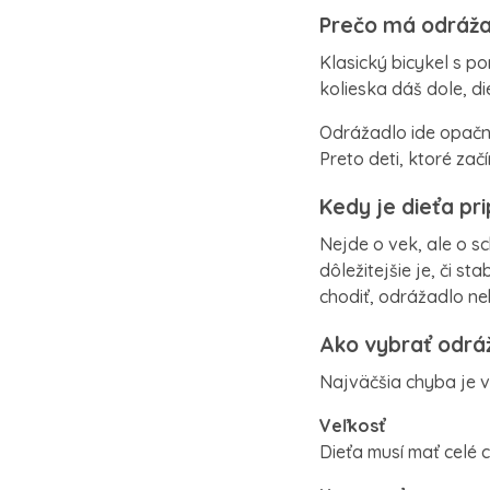
Prečo má odráža
Klasický bicykel s po
kolieska dáš dole, di
Odrážadlo ide opačne
Preto deti, ktoré zač
Kedy je dieťa pr
Nejde o vek, ale o s
dôležitejšie je, či s
chodiť, odrážadlo ne
Ako vybrať odrá
Najväčšia chyba je v
Veľkosť
Dieťa musí mať celé ch