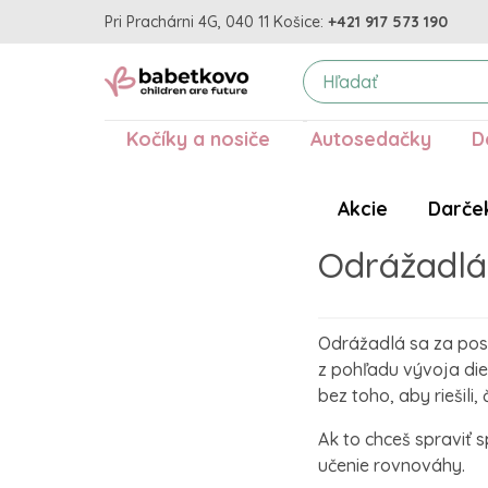
Pri Prachárni 4G, 040 11 Košice:
+421 917 573 190
Kočíky a nosiče
Autosedačky
D
Akcie
Darče
Odrážadlá 
Odrážadlá sa za posl
z pohľadu vývoja die
bez toho, aby riešili,
Ak to chceš spraviť s
učenie rovnováhy.