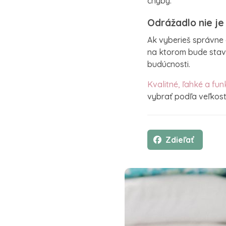
chyby.
Odrážadlo nie je
Ak vyberieš správne 
na ktorom bude stava
budúcnosti.
Kvalitné, ľahké a fu
vybrať podľa veľkosti
Zdieľať