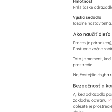
Hmotnosť
Príliš ťažké odrážadl
Výška sedadla
Ideálne nastaviteľná.
Ako naučiť dieťa 
Proces je prirodzený
Postupne začne robiť 
Toto je moment, keď 
prostredie.
Najčastejšia chyba r
Bezpečnosť a ko
Aj keď odrážadlo pô
základnú ochranu.
Pr
dôležité je prostred