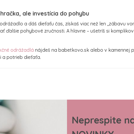
 hračka, ale investícia do pohybu
odrážadlo a dáš dieťaťu čas, získaš viac než len „zábavu von
ť ďalšie pohybové zručnosti. A hlavne – ušetríš si komplikov
nkčné odrážadlá
nájdeš na babetkovo.sk alebo v kamennej pre
 a potrieb dieťaťa.
Neprespite n