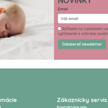
NOVINKY
Email
Súhlasím so zasielaním va
vyhlásenie o ochrane osobn
Odoberať newsletter
rmácie
Zákaznícky servis
t
Kontaktujte nás