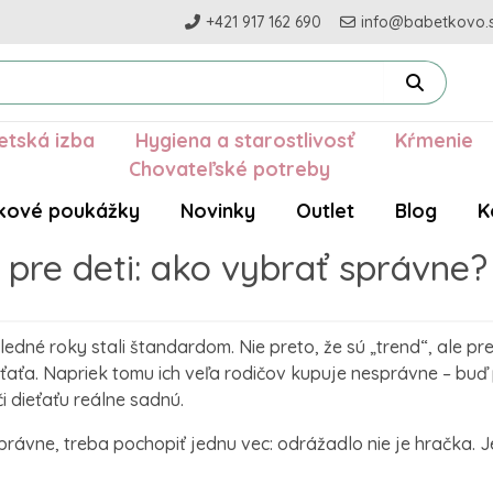
+421 917 162 690
info@babetkovo.
etská izba
Hygiena a starostlivosť
Kŕmenie
Chovateľské potreby
kové poukážky
Novinky
Outlet
Blog
K
pre deti: ako vybrať správne?
edné roky stali štandardom. Nie preto, že sú „trend“, ale pr
ťaťa. Napriek tomu ich veľa rodičov kupuje nesprávne – buď p
 či dieťaťu reálne sadnú.
právne, treba pochopiť jednu vec: odrážadlo nie je hračka. J