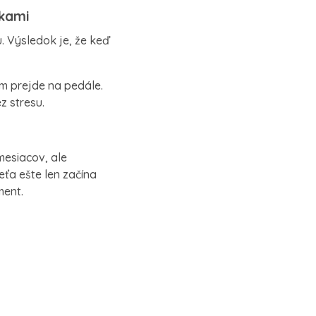
skami
u. Výsledok je, že keď
m prejde na pedále.
z stresu.
mesiacov, ale
ieťa ešte len začína
ment.