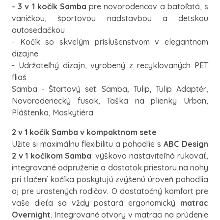
- 3 v 1 kočík Samba
pre novorodencov a batoľatá, s
vaničkou, športovou nadstavbou a detskou
autosedačkou
- Kočík so skvelým príslušenstvom v elegantnom
dizajne
- Udržateľný dizajn, vyrobený z recyklovaných PET
fliaš
Samba - Štartový set: Samba, Tulip, Tulip Adaptér,
Novorodenecký fusak, Taška na plienky Urban,
Pláštenka, Moskytiéra
2 v 1 kočík Samba v kompaktnom sete
Užite si maximálnu flexibilitu a pohodlie s
ABC Design
2 v 1 kočíkom Samba
: výškovo nastaviteľná rukoväť,
integrované odpruženie a dostatok priestoru na nohy
pri tlačení kočíka poskytujú zvýšenú úroveň pohodlia
aj pre urastených rodičov. O dostatočný komfort pre
vaše dieťa sa vždy postará ergonomický
matrac
Overnight
. Integrované otvory v matraci na prúdenie