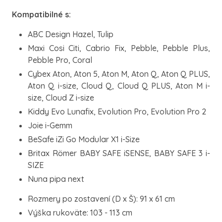
Kompatibilné s:
ABC Design Hazel, Tulip
Maxi Cosi Citi, Cabrio Fix, Pebble, Pebble Plus,
Pebble Pro, Coral
Cybex Aton, Aton 5, Aton M, Aton Q, Aton Q PLUS,
Aton Q i-size, Cloud Q, Cloud Q PLUS, Aton M i-
size, Cloud Z i-size
Kiddy Evo Lunafix, Evolution Pro, Evolution Pro 2
Joie i-Gemm
BeSafe iZi Go Modular X1 i-Size
Britax Römer BABY SAFE iSENSE, BABY SAFE 3 i-
SIZE
Nuna pipa next
Rozmery po zostavení (D x Š): 91 x 61 cm
Výška rukoväte: 103 - 113 cm