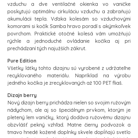
vzduchu a dve ventilačné okienka vo vaničke
poskytujú optimálnu cirkuláciu vzduchu a zabraňujú
akumulácii tepla. Vďaka kolesám so vzduchovými
komorami si kočík Samba hravo poradí s akýmkoľvek
povrchom. Praktické otočné kolesá vám umožňujú
rýchle a jednoduché ovládanie kočíka aj pri
prechádzaní tých najužších zákrut.
Pure Edition
Všetky látky tohto dizajnu sú vyrobené z udržateľne
recyklovaného materiálu. Napríklad na výrobu
jedného kočíka je zrecyklovaných až 100 PET fliaš.
Dizajn berry
Nový dizajn berry prichádza nielen so svojim ružovým
nádychom, ale aj so špeciálnym prvkom, ktorým je
pletený lem vaničky, ktorý dodáva ružovému dizajnu
obzvlášť pekný vzhľad. Matne čierny podvozok a
tmavo hnedé kožené doplnky skvele dopĺňajú svetlo