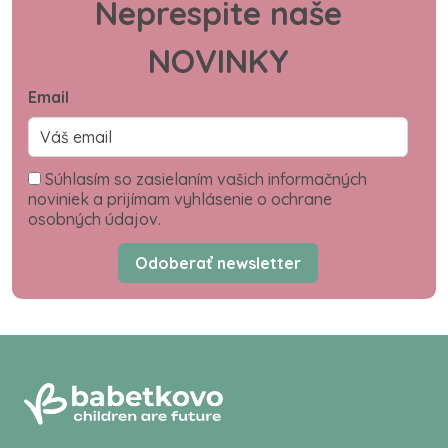
Neprespite naše
NOVINKY
Email
Súhlasím so zasielaním vašich informačných
noviniek a prijímam vyhlásenie o ochrane
osobných údajov.
Odoberať newsletter