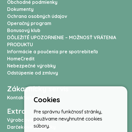
Obchodné podmienky
Dokumenty
Ochrana osobných údajov
Operačný program
Bonusový klub
DÔLEŽITÉ UPOZORNENIE – MOŽNOSŤ VRÁTENIA
PRODUKTU
Informácie a poučenia pre spotrebiteľa
HomeCredit
Nebezpečné výrobky
Odstúpenie od zmluvy
Zákaznícky servis
Kontaktujte nás
Cookies
Extra
Pre správnu funkčnosť stránky,
používame nevyhnutné cookies
Výrobcovia
súbory.
Darčekové poukážky