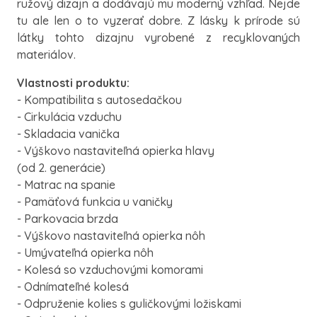
ružový dizajn a dodávajú mu moderný vzhľad. Nejde
tu ale len o to vyzerať dobre. Z lásky k prírode sú
látky tohto dizajnu vyrobené z recyklovaných
materiálov.
Vlastnosti produktu:
- Kompatibilita s autosedačkou
- Cirkulácia vzduchu
- Skladacia vanička
- Výškovo nastaviteľná opierka hlavy
(od 2. generácie)
- Matrac na spanie
- Pamäťová funkcia u vaničky
- Parkovacia brzda
- Výškovo nastaviteľná opierka nôh
- Umývateľná opierka nôh
- Kolesá so vzduchovými komorami
- Odnímateľné kolesá
- Odpruženie kolies s guličkovými ložiskami