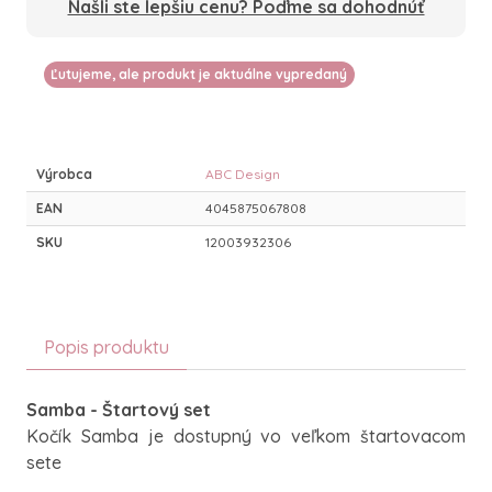
Našli ste lepšiu cenu? Poďme sa dohodnúť
Ľutujeme, ale produkt je aktuálne vypredaný
Výrobca
ABC Design
EAN
4045875067808
SKU
12003932306
Popis produktu
Samba - Štartový set
Kočík Samba je dostupný vo veľkom štartovacom
sete