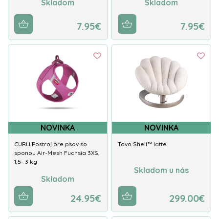
Skladom
Skladom
7.95€
7.95€
NOVINKA
NOVINKA
CURLI Postroj pre psov so
Tavo Shell™ latte
sponou Air-Mesh Fuchsia 3XS,
1,5- 3 kg
Skladom u nás
Skladom
24.95€
299.00€