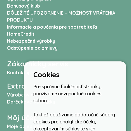
Bonusový klub
DÔLEŽITÉ UPOZORNENIE – MOŽNOSŤ VRÁTENIA
PRODUKTU
Informácie a poučenia pre spotrebiteľa
HomeCredit
Nebezpečné výrobky
Odstúpenie od zmluvy
Zákaznícky servis
Kontaktujte nás
Cookies
Extra
Pre správnu funkčnosť stránky,
používame nevyhnutné cookies
Výrobcovia
súbory.
Darčekové poukážky
Taktiež používame dodatočné súbory
Môj účet
cookies pre analytické účely,
Moje objednávky
akceptovaním súhlasíte s ich