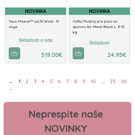
NOVINKA
NOVINKA
Tavo Maeve™ iso7X Wind - R
CURLI Postroj pre psov so
onyx
sponou Air-Mesh Black L, 8-13
kg
Skladom u nás
Skladom
519.00€
24.95€
←
1
2
3
4
5
6
7
8
9
10
...
25
26
→
Neprespite naše
NOVINKY