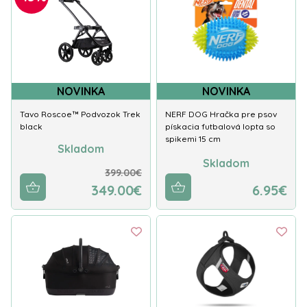
NOVINKA
NOVINKA
Tavo Roscoe™ Podvozok Trek
NERF DOG Hračka pre psov
black
pískacia futbalová lopta so
spikemi 15 cm
Skladom
Skladom
399.00€
349.00€
6.95€