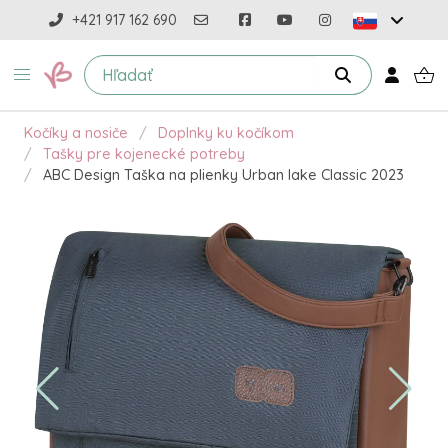
+421 917 162 690
Kočíky a nosiče
Doplnky ku kočíkom
Tašky pre kojenecké potreby
ABC Design Taška na plienky Urban lake Classic 2023