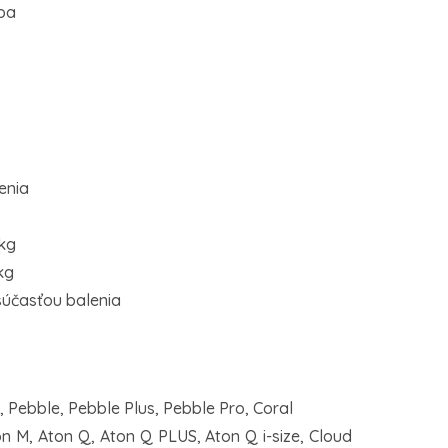
ba
enia
kg
kg
súčasťou balenia
ix, Pebble, Pebble Plus, Pebble Pro, Coral
n M, Aton Q, Aton Q PLUS, Aton Q i-size, Cloud