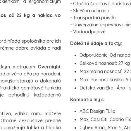
okienkami a ergonomickým
- Otočná športová nadstav
- Slnečná ochrana
hou až 22 kg a náklad vo
- Transportná poistka
- Univerzálne pripevňovanie
- Vodoodpudivé
orá hľadá spoločníka pre ich
Dôležité údaje a fakty:
trémne dobre ovláda a radí
Odporúčanie: Od narod
Celková nosnosť: 27 kg
mickým matracom
Overnight
Maximálna nosnosť: 22 
 od prvého dňa po narodení.
Max. nosnosť košíka: 5 
 navyše starajú o dokonalú
. Praktická pamäťová funkcia
Detská vanička : Áno - 
ňuje pohodlnú každodennú
Kompatibilný s:
ABC Design Tulip
notlivo, vďaka čomu môžete
Maxi Cosi Citi, Cabrio F
. Otočné bezdušové predné
 umožňujú ľahkú a hladkú
Cybex Aton, Aton 5, Ato