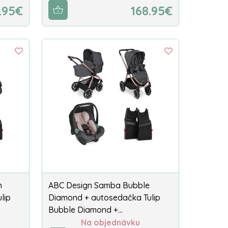
.95€
168.95€
n
ABC Design Samba Bubble
lip
Diamond + autosedačka Tulip
Bubble Diamond +…
Na objednávku