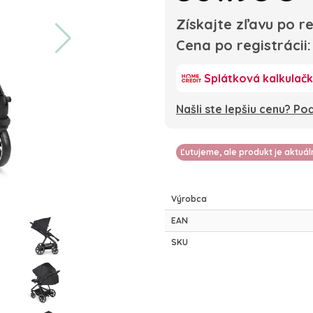
Získajte zľavu po re
Cena po registrácii
Splátková kalkulač
Našli ste lepšiu cenu? P
Ľutujeme, ale produkt je aktuá
Výrobca
EAN
SKU