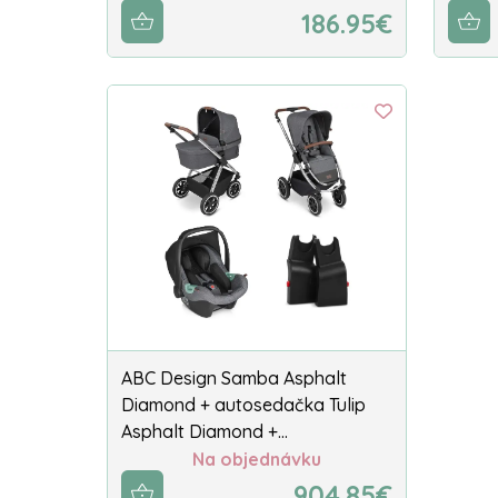
186.95€
ABC Design Samba Asphalt
Diamond + autosedačka Tulip
Asphalt Diamond +…
Na objednávku
904.85€