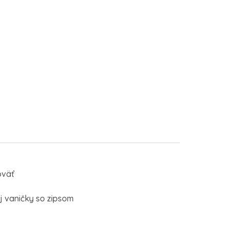
oväť
j vaničky so zipsom