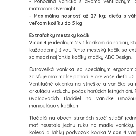
- Pohodlná vanička s dvoma ventilačnými 
matracom Overnight
- Maximálna nosnosť až 27 kg: dieťa s vá
veľkom košíku do 5 kg
Extraľahký mestský kočík
Vicon 4
je ideálnym 2 v 1 kočíkom do rodiny, kt
každodenný život. Tento mestský kočík sa ex
sa medzi najľahšie kočíky značky ABC Design.
Extraveľká vanička so špeciálnym ergono
zaisťuje maximálne pohodlie pre vaše dieťa už
Ventilačné okienka na strieške a vaničke sa
cirkuláciu vzduchu počas horúcich letných dní
uvoľňovacích tlačidiel na vaničke umož
manipuláciu s kočíkom.
Tlačidlá na oboch stranách stačí stlačiť jed
mať neustále jednu ruku na madle vaničky
kolesá a ľahký podvozok kočíka
Vicon 4
vám