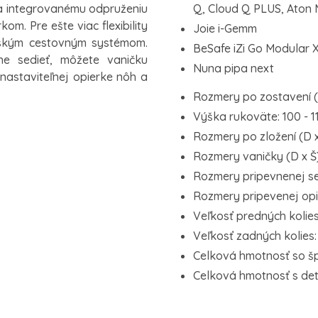
a integrovanému odpruženiu
Q, Cloud Q PLUS, Aton M 
m. Pre ešte viac flexibility
Joie i-Gemm
tským cestovným systémom.
BeSafe iZi Go Modular X1
e sedieť, môžete vaničku
Nuna pipa next
astaviteľnej opierke nôh a
Rozmery po zostavení (D
Výška rukoväte: 100 - 1
Rozmery po zložení (D x 
Rozmery vaničky (D x Š)
Rozmery pripevnenej se
Rozmery pripevenej opie
Veľkosť predných kolies
Veľkosť zadných kolies:
Celková hmotnosť so š
Celková hmotnosť s det