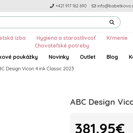
+421 917 162 690
info@babetkovo.
etská izba
Hygiena a starostlivosť
Kŕmenie
Chovateľské potreby
kové poukážky
Novinky
Outlet
Blog
K
C Design Vicon 4 ink Classic 2023
ABC Design Vico
381.95€