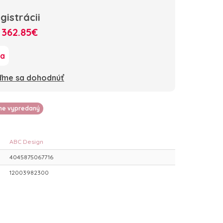
gistrácii
:
362.85€
ka
oďme sa dohodnúť
lne vypredaný
ABC Design
4045875067716
12003982300