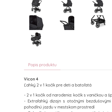
Popis produktu
Vicon 4
Ľahký 2 v 1 kočík pre deti a batoľatá
- 2 v 1 kočík od narodenia: kočík s vaničkou a
- Extraľahký dizajn s otočnými bezdušovými
pohodlnú jazdu v mestskom prostredí