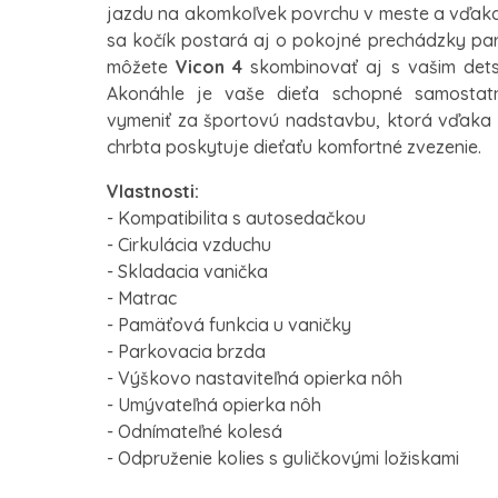
jazdu na akomkoľvek povrchu v meste a vďak
sa kočík postará aj o pokojné prechádzky parko
môžete
Vicon 4
skombinovať aj s vašim de
Akonáhle je vaše dieťa schopné samostatn
vymeniť za športovú nadstavbu, ktorá vďaka n
chrbta poskytuje dieťaťu komfortné zvezenie.
Vlastnosti:
- Kompatibilita s autosedačkou
- Cirkulácia vzduchu
- Skladacia vanička
- Matrac
- Pamäťová funkcia u vaničky
- Parkovacia brzda
- Výškovo nastaviteľná opierka nôh
- Umývateľná opierka nôh
- Odnímateľné kolesá
- Odpruženie kolies s guličkovými ložiskami