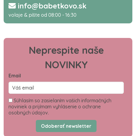
info@babetkovo.sk
volaje & píšte od 08:00 - 16:30
Neprespite naše
NOVINKY
Email
Súhlasím so zasielaním vašich informačných
noviniek a prijímam vyhlásenie o ochrane
osobných údajov.
Odoberať newsletter