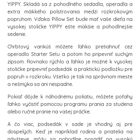
YIPPY. Skladá sa z pohodlného sedadla, operadla a
extra mäkkého polstrovania medzi rozkrokovým
popruhom. Vďaka Pillow Set bude mať vaše dieťa na
vysokej stoličke YIPPY ešte mäkšie a pohodlnejšie
sedenie.
Chrbtový vankúš môžete ľahko pretiahnuť cez
operadlo Starter Setu a potom ho pripevniť suchým
zipsom. Rovnako rýchlo a ľahko je možné k vysokej
stoličke pripevniť podsedák a praktickú podložku pre
popruh v rozkroku. Všetko je tak na správnom mieste
a nešmýka sa ani nespadne.
Pokiaľ dôjde k náhodnému poliatiu, môžete poťahy
ľahko vyčistiť pomocou programu prania za studena
alebo ručné pranie na vašej práčke.
A čo viac, podsedák v sade je vhodný aj pre
dospelých. Keď je napríklad rodina a priatelia na
návšteve, môžu sa pohodlne posadiť na vysokú