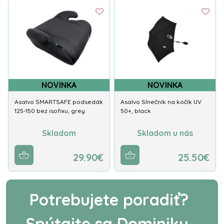
NOVINKA
NOVINKA
Asalvo SMARTSAFE podsedák
Asalvo Slnečník na kočík UV
125-150 bez isofixu, grey
50+, black
Skladom
Skladom u nás
29.90€
25.50€
Potrebujete poradiť?
Spýtajte sa Dominiky.