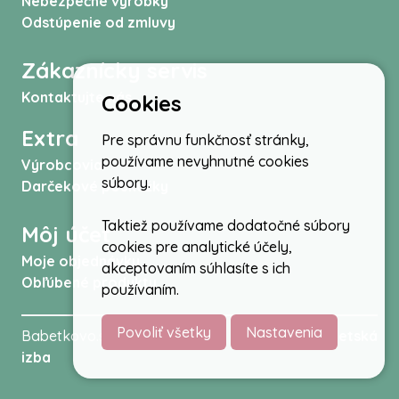
Nebezpečné výrobky
Odstúpenie od zmluvy
Zákaznícky servis
Kontaktujte nás
Cookies
Extra
Pre správnu funkčnosť stránky,
používame nevyhnutné cookies
Výrobcovia
súbory.
Darčekové poukážky
Taktiež používame dodatočné súbory
Môj účet
cookies pre analytické účely,
Moje objednávky
akceptovaním súhlasíte s ich
Obľúbené produkty
používaním.
Povoliť všetky
Nastavenia
Babetkovo.sk © 2026 -
Kočíky
,
autosedačky
,
Detská
izba