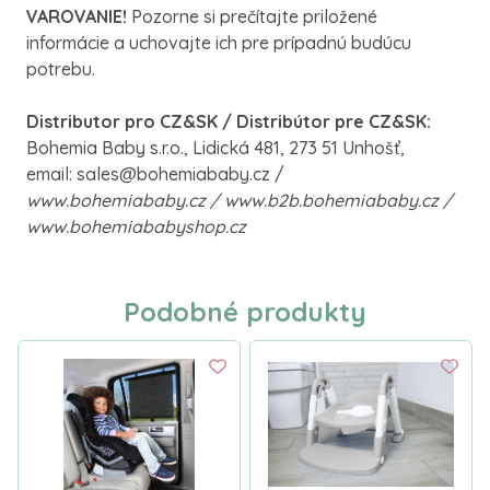
VAROVANIE!
Pozorne si prečítajte priložené
informácie a uchovajte ich pre prípadnú budúcu
potrebu.
Distributor pro CZ&SK / Distribútor pre CZ&SK:
Bohemia Baby s.r.o., Lidická 481, 273 51 Unhošť,
email: sales@bohemiababy.cz /
www.bohemiababy.cz / www.b2b.bohemiababy.cz /
www.bohemiababyshop.cz
Podobné produkty