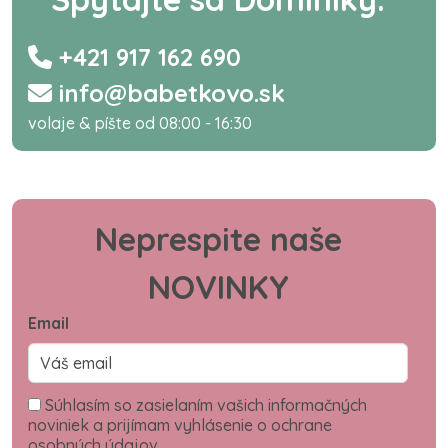
+421 917 162 690
info@babetkovo.sk
volaje & píšte od 08:00 - 16:30
Neprespite naše
NOVINKY
Email
Súhlasím so zasielaním vašich informačných
noviniek a prijímam vyhlásenie o ochrane
osobných údajov.