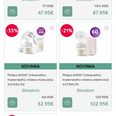
71.95€
154.95€
47.95€
87.95€
-33%
-21%
NOVINKA
NOVINKA
Philips AVENT Odsávačka
Philips AVENT Odsávačka
materského mlieka manuálna
materského mlieka elektrická
SCF430/20
SCF395/31
Skladom
Skladom
48.95€
129.95€
32.95€
102.95€