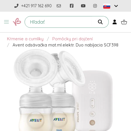
+421 917 162 690
Kŕmenie a cumlíky
Pomôcky pri dojčení
Avent odsávačka mat.ml.elektr. Duo nabíjacia SCF398