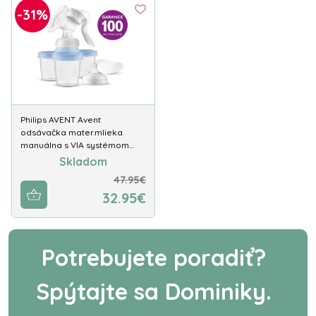
-31%
Philips AVENT Avent
odsávačka mater.mlieka
manuálna s VIA systémom…
Skladom
47.95€
32.95€
Potrebujete poradiť?
Spýtajte sa Dominiky.