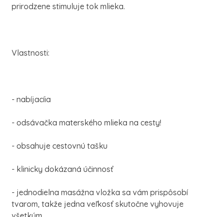
prirodzene stimuluje tok mlieka.
Vlastnosti:
- nabíjacíia
- odsávačka materského mlieka na cesty!
- obsahuje cestovnú tašku
- klinicky dokázaná účinnosť
- jednodielna masážna vložka sa vám prispôsobí
tvarom, takže jedna veľkosť skutočne vyhovuje
všetkým