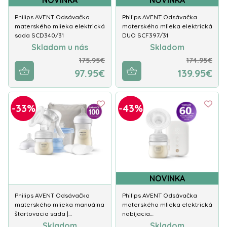
NOVINKA
NOVINKA
Philips AVENT Odsávačka
Philips AVENT Odsávačka
materského mlieka elektrická
materského mlieka elektrická
sada SCD340/31
DUO SCF397/31
Skladom u nás
Skladom
175.95€
174.95€
97.95€
139.95€
-33%
-43%
NOVINKA
Philips AVENT Odsávačka
Philips AVENT Odsávačka
materského mlieka manuálna
materského mlieka elektrická
štartovacia sada |…
nabíjacia…
Skladom
Skladom