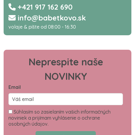
+421 917 162 690
info@babetkovo.sk
volaje & píšte od 08:00 - 16:30
Neprespite naše
NOVINKY
Email
Súhlasím so zasielaním vašich informačných
noviniek a prijímam vyhlásenie o ochrane
osobných údajov.