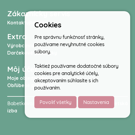
Zákaznícky servis
Kontaktujte nás
Cookies
Extra
Pre správnu funkčnosť stránky,
používame nevyhnutné cookies
Výrobcovia
súbory.
Darčekové poukážky
Taktiež používame dodatočné súbory
Môj účet
cookies pre analytické účely,
Moje objednávky
akceptovaním súhlasíte s ich
Obľúbené produkty
používaním.
Povoliť všetky
Nastavenia
Babetkovo.sk © 2026 -
Kočíky
,
autosedačky
,
Detská
izba