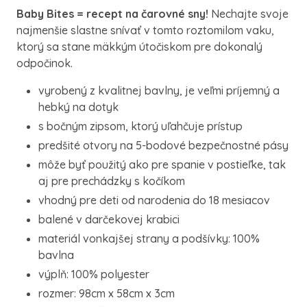
Baby Bites = recept na čarovné sny!
Nechajte svoje
najmenšie slastne snívať v tomto roztomilom vaku,
ktorý sa stane mäkkým útočiskom pre dokonalý
odpočinok.
vyrobený z kvalitnej bavlny, je veľmi príjemný a
hebký na dotyk
s bočným zipsom, ktorý uľahčuje prístup
predšité otvory na 5-bodové bezpečnostné pásy
môže byť použitý ako pre spanie v postieľke, tak
aj pre prechádzky s kočíkom
vhodný pre deti od narodenia do 18 mesiacov
balené v darčekovej krabici
materiál vonkajšej strany a podšívky: 100%
bavlna
výplň: 100% polyester
rozmer: 98cm x 58cm x 3cm