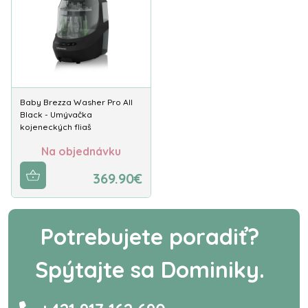
Baby Brezza Washer Pro All
Black - Umývačka
kojeneckých fliaš
Na objednávku
369.90€
Potrebujete poradiť?
Spýtajte sa Dominiky.