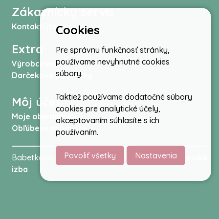
Zákaznícky servis
Kontaktujte nás
Cookies
Extra
Pre správnu funkčnosť stránky,
používame nevyhnutné cookies
Výrobcovia
súbory.
Darčekové poukážky
Taktiež používame dodatočné súbory
Môj účet
cookies pre analytické účely,
Moje objednávky
akceptovaním súhlasíte s ich
Obľúbené produkty
používaním.
Povoliť všetky
Nastavenia
Babetkovo.sk © 2026 -
Kočíky
,
autosedačky
,
Detská
izba