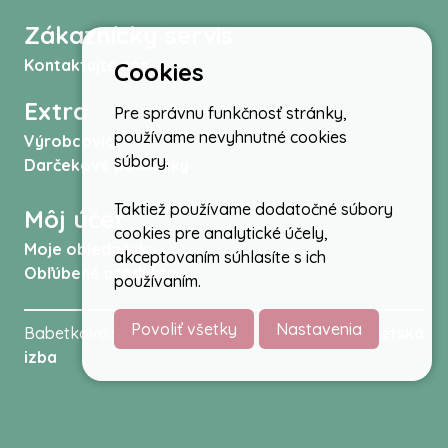
Zákaznícky servis
Kontaktujte nás
Cookies
Extra
Pre správnu funkčnosť stránky,
používame nevyhnutné cookies
Výrobcovia
súbory.
Darčekové poukážky
Taktiež používame dodatočné súbory
Môj účet
cookies pre analytické účely,
Moje objednávky
akceptovaním súhlasíte s ich
Obľúbené produkty
používaním.
Povoliť všetky
Nastavenia
Babetkovo.sk © 2026 -
Kočíky
,
autosedačky
,
Detská
izba