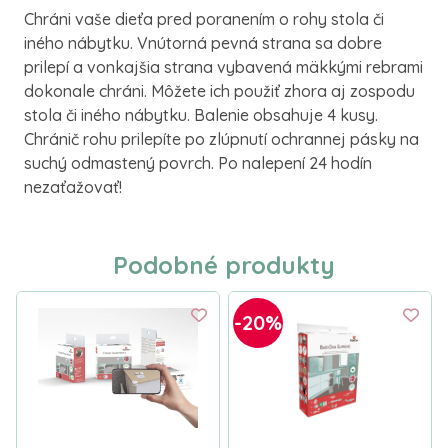
C
hráni vaše dieťa pred poranením o rohy stola či
iného
nábytku
.
Vnútorná pevná strana sa dobre
prilepí a
vonkajšia strana
vybavená mäkkými rebrami
dokonale chráni.
Môžete ich
použiť
zhora
aj
zospodu
stola či iného nábytku. Balenie obsahuje 4
kusy.
Chránič
rohu
prilepíte
po
zlúpnutí
ochrannej
pásky na
suchý odmastený
povrch
. Po nalepení 24
hodín
nezaťažovať
!
Podobné produkty
-20%