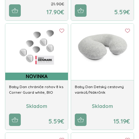
21.90€
17.90€
5.59€
NOVINKA
Baby Dan chrániče rohov 8 ks
Baby Dan Detský cestovný
Corner Guard white, BIO
vankúš/Nákrčník
Skladom
Skladom
5.59€
15.19€