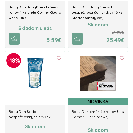
Baby Dan BabyDan chrániče
Baby Dan BabyDan set
rohov 4 ks biele Corner Guard
bezpečnostných prvkov 16 ks
white, BIO
Starter safety set,…
Skladom
Skladom u nás
31.90€
5.59€
25.49€
-18%
NOVINKA
Baby Dan Sada
Baby Dan chrániče rohov 8 ks
bezpečnostných prvkov
Corner Guard brown, BIO
Skladom
Skladom