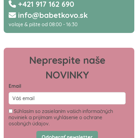
+421 917 162 690
info@babetkovo.sk
volaje & píšte od 08:00 - 16:30
Neprespite naše
NOVINKY
Email
Súhlasím so zasielaním vašich informačných
noviniek a prijímam vyhlásenie o ochrane
osobných údajov.
Odoberať newsletter