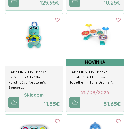
129.95€
10.25€
NOVINKA
BABY EINSTEIN Hračka
BABY EINSTEIN Hračka
aktívna na C krúžku
hudobná Set bubnov
korytnačka Neptune’s
Together in Tune Drums™…
Sensory…
25/09/2026
Skladom
11.35€
51.65€