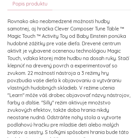
Popis produktu
Rovnako ako neobmedzené možnosti hudby
samotnej, aj hračka Clever Composer Tune Table ™
Magic Touch ™ Activity Toy od Baby Einstein ponúka
hudobné zážitky pre vaše dieťa. Drevené centrum
aktivít je vybavené ocenenou technológiou Magic
Touch, vďaka ktorej máte hudbu na dosah ruky. Stačí
klepnúť na drevený povrch a experimentovať so
zvukom. 22 možností nástroja a 3 režimy hry
povzbudia vaše dieťa k objavovaniu a vytváraniu
vlastných hudobných skladieb. V režime učenia
"Learn" môže váš drobec objavovať názvy nástrojov,
farby a ďalšie. "Silly" režim aktivuje množstvo
zvukových efektov, takže doba hrania nikdy
neostane nudná. Odstráňte nohy stola a vytvorte
podlahovú hračku pre mladšie deti alebo malých
bratov a sestry. S toľkými spôsobmi hrania bude táto