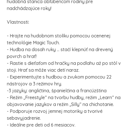
hudobná stanica obľúbencom rodiny pre
nadchádzajúce roky!
Vlastnosti:
- Hrajte na hudobnom stolíku pomocou ocenenej
technológie Magic Touch.
- Hudba na dosah ruky ... stačí klepnúť na drevený
povrch a hrať!
- Rastie s dieťaťom od hračky na podlahu až po stôl v
stoji. Hrať sa môže viac detí naraz.
- Experimentujte s hudbou a zvukom pomocou 22
nástrojov a 3 režimov hry.
-3 jazyky: angličtina, španielčina a francúzština
- Režim „Freestyle“ na tvorbu hudby, režim „Learn“ na
objavovanie jazykov a režim „Silly“ na chichotanie.
- Podporuje rozvoj jemnej motoriky a tvorivé
sebavyjadrenie.
- Ideálne pre deti od 6 mesiacov.