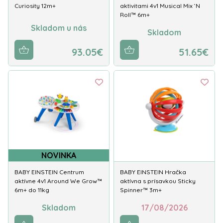
Curiosity 12m+
aktivitami 4v1 Musical Mix ‘N
Roll™ 6m+
Skladom u nás
Skladom
93.05€
51.65€
NOVINKA
BABY EINSTEIN Centrum
BABY EINSTEIN Hračka
aktívne 4v1 Around We Grow™
aktívna s prísavkou Sticky
6m+ do 11kg
Spinner™ 3m+
Skladom
17/08/2026