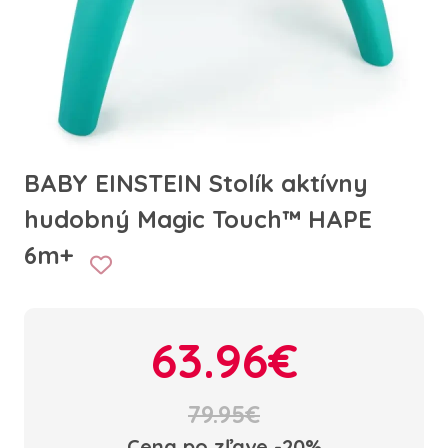
BABY EINSTEIN Stolík aktívny
hudobný Magic Touch™ HAPE
6m+
63.96€
79.95€
Cena po zľave -20%