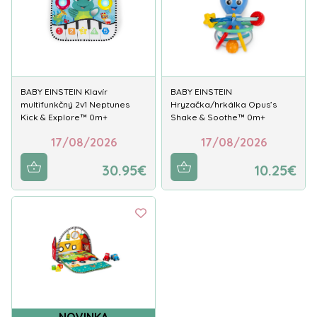
BABY EINSTEIN Klavír
BABY EINSTEIN
multifunkčný 2v1 Neptunes
Hryzačka/hrkálka Opus’s
Kick & Explore™ 0m+
Shake & Soothe™ 0m+
17/08/2026
17/08/2026
30.95€
10.25€