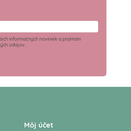
šich informačných noviniek a prijímam
ých údajov.
Môj účet