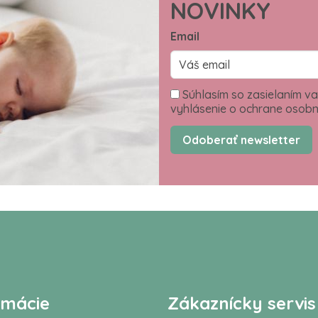
NOVINKY
Email
Súhlasím so zasielaním va
vyhlásenie o ochrane osobn
Odoberať newsletter
rmácie
Zákaznícky servis