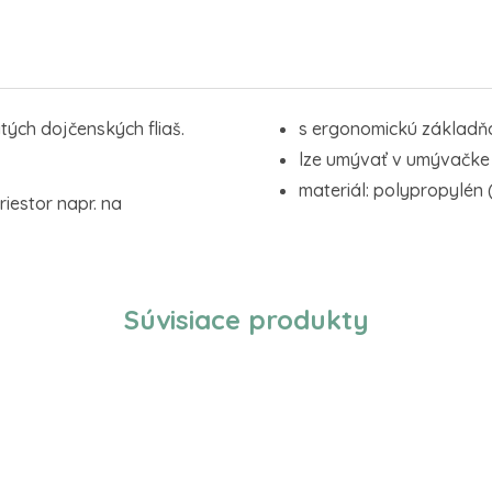
ých dojčenských fliaš.
s ergonomickú základň
lze umývať v umývačke 
materiál: polypropylén
iestor napr. na
Súvisiace produkty