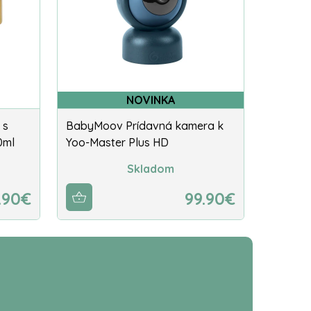
NOVINKA
 s
BabyMoov Prídavná kamera k
0ml
Yoo-Master Plus HD
Skladom
.90€
99.90€