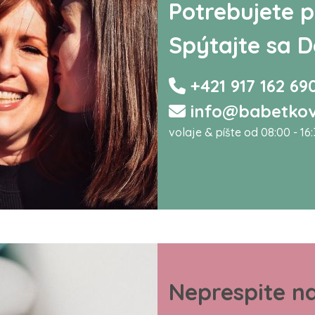
Potrebujete p
Spýtajte sa D
+421 917 162 69
info@babetkov
volaje & píšte od 08:00 - 16
Neprespite n