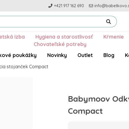
+421 917 162 690
info@babetkovo.
etská izba
Hygiena a starostlivosť
Kŕmenie
Chovateľské potreby
kové poukážky
Novinky
Outlet
Blog
K
a stojanček Compact
Babymoov Odkv
Compact