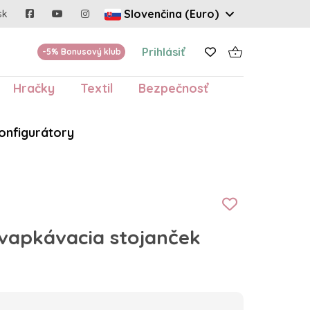
Slovenčina (Euro)
sk
Prihlásiť
-5% Bonusový klub
Hračky
Textil
Bezpečnosť
onfigurátory
apkávacia stojanček