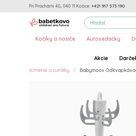
Pri Prachárni 4G, 040 11 Košice:
+421 917 573 190
Kočíky a nosiče
Autosedačky
D
Akcie
Darče
Kŕmenie a cumlíky
Babymoov Odkvapkávaci