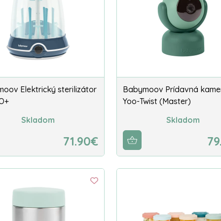
oov Elektrický sterilizátor
Babymoov Prídavná kame
O+
Yoo-Twist (Master)
Skladom
Skladom
71.90€
79