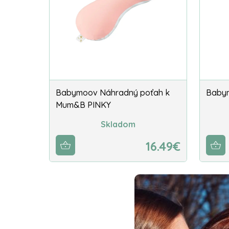
Babymoov Náhradný poťah k
Babym
Mum&B PINKY
Skladom
16.49€