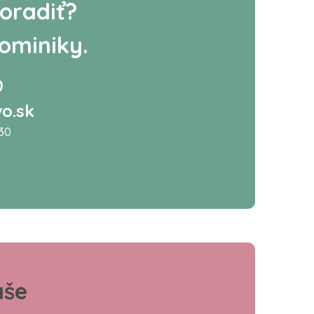
oradiť?
ominiky.
0
o.sk
:30
aše