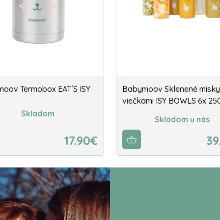
oov Termobox EAT´S ISY
Babymoov Sklenené misky
viečkami ISY BOWLS 6x 25
Skladom
Skladom u nás
17.90€
39