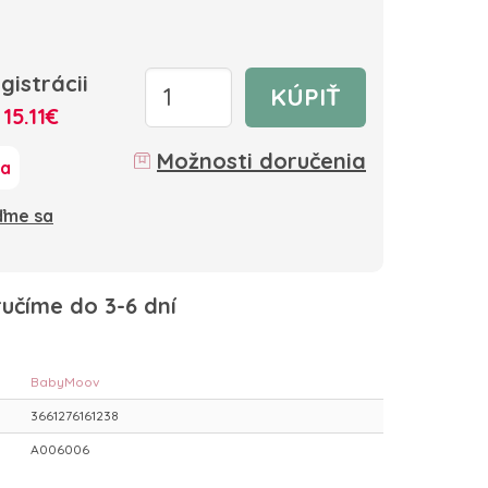
gistrácii
KÚPIŤ
:
15.11€
Možnosti doručenia
ka
oďme sa
učíme do 3-6 dní
BabyMoov
3661276161238
A006006