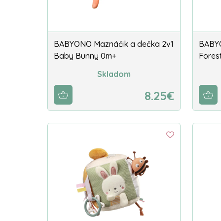
BABYONO Maznáčik a dečka 2v1
BABYO
Baby Bunny 0m+
Fores
Skladom
8.25€