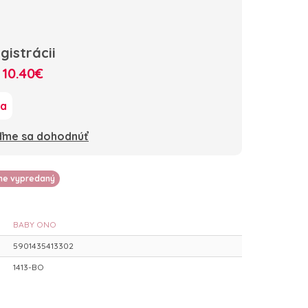
gistrácii
:
10.40€
ka
oďme sa dohodnúť
lne vypredaný
BABY ONO
5901435413302
1413-BO