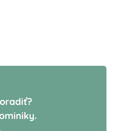
oradiť?
ominiky.