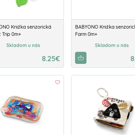
NO Knižka senzorická
BABYONO Knižka senzoric
t Trip 0m+
Farm 0m+
Skladom u nás
Skladom u nás
8.25€
8