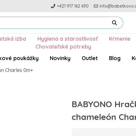
+421 917 162 690
info@babetkovo.
etská izba
Hygiena a starostlivosť
Kŕmenie
Chovateľské potreby
kové poukážky
Novinky
Outlet
Blog
K
n Charles 0m+
BABYONO Hračk
chameleón Cha