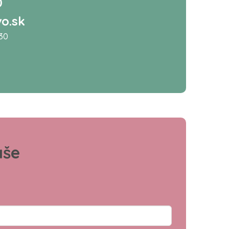
0
o.sk
:30
aše