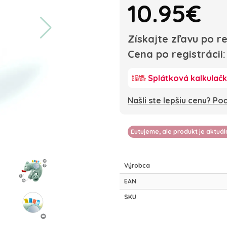
10.95€
Získajte zľavu po re
Cena po registrácii
Splátková kalkulač
Našli ste lepšiu cenu? P
Ľutujeme, ale produkt je aktuá
Výrobca
EAN
SKU