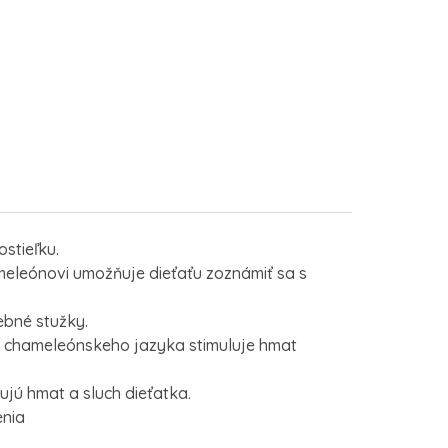
stieľku.
meleónovi umožňuje dieťaťu zoznámiť sa s
ebné stužky.
e chameleónskeho jazyka stimuluje hmat
ujú hmat a sluch dieťatka.
 narodenia