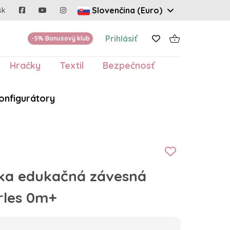
Slovenčina (Euro)
sk
Prihlásiť
-5% Bonusový klub
Hračky
Textil
Bezpečnosť
onfigurátory
a edukačná závesná
rles 0m+