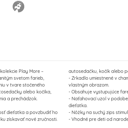
kolekcie Play More –
autosedačku, kočík alebo po
nitým svetom farieb,
- Zrkadlo umiestnené v cha
iu v tvare stočeného
vlastným obrazom.
utosedačky alebo kočíka,
- Obsahuje vystupujúce far
nia a prechádzok.
- Naťahovací uzol v podob
dieťatka.
osť dieťatka a povzbudiť ho
- Nôžky na suchý zips stimul
tku získavať nové zručnosti.
- Vhodné pre deti od