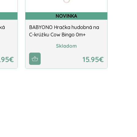
NOVINKA
ká
BABYONO Hračka hudobná na
C-krúžku Cow Bingo 0m+
Skladom
.95€
15.95€