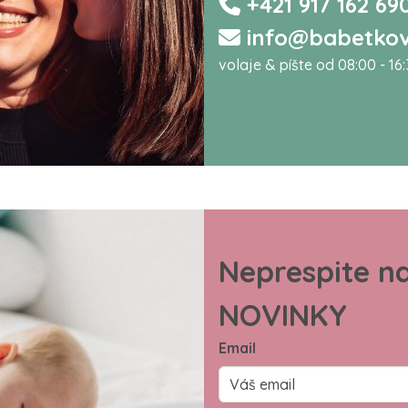
+421 917 162 69
info@babetkov
volaje & píšte od 08:00 - 16
Neprespite n
NOVINKY
Email