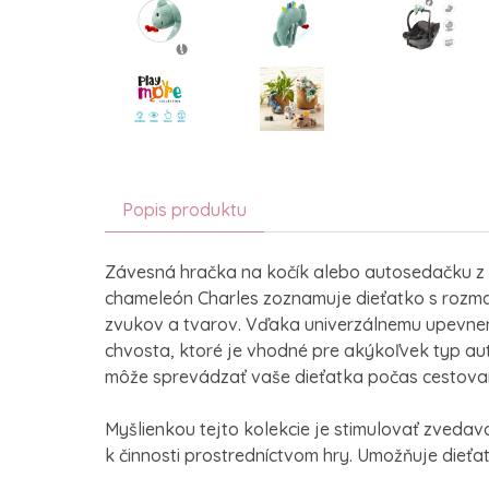
Popis produktu
Závesná hračka na kočík alebo autosedačku z 
chameleón Charles zoznamuje dieťatko s rozma
zvukov a tvarov. Vďaka univerzálnemu upevnen
chvosta, ktoré je vhodné pre akýkoľvek typ a
môže sprevádzať vaše dieťatka počas cestova
Myšlienkou tejto kolekcie je stimulovať zvedav
k činnosti prostredníctvom hry. Umožňuje dieťa