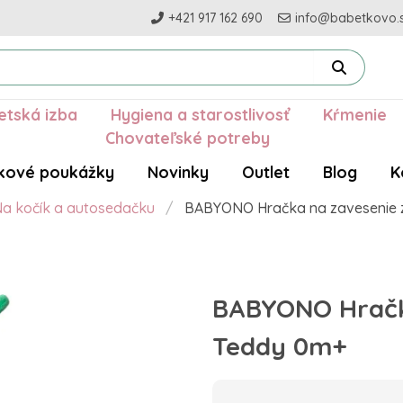
+421 917 162 690
info@babetkovo.
etská izba
Hygiena a starostlivosť
Kŕmenie
Chovateľské potreby
kové poukážky
Novinky
Outlet
Blog
K
a kočík a autosedačku
BABYONO Hračka na zavesenie 
BABYONO Hračk
Teddy 0m+