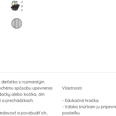
 dieťatko s rozmanitým
duchému spôsobu upevnenia
Vlastnosti:
dačky alebo kočíka, čím
í a prechádzkach.
- Edukačná hračka.
- Vďaka šnúrkam ju pripevn
vedavosť a povzbudiť ich,
postieľku