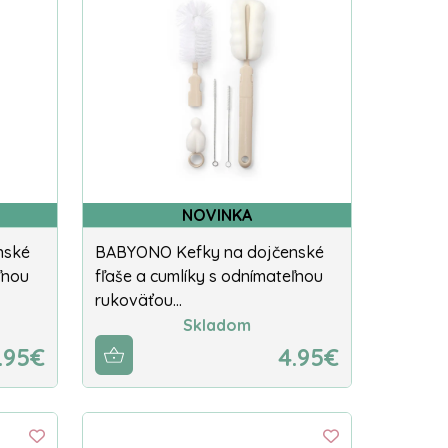
NOVINKA
nské
BABYONO Kefky na dojčenské
ľnou
fľaše a cumlíky s odnímateľnou
rukoväťou…
Skladom
.95€
4.95€