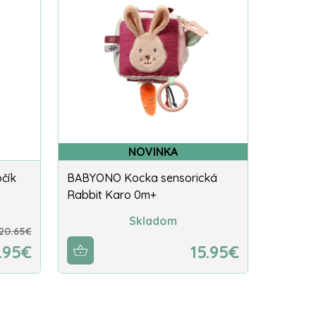
NOVINKA
čík
BABYONO Kocka sensorická
Rabbit Karo 0m+
Skladom
20.65€
.95€
15.95€