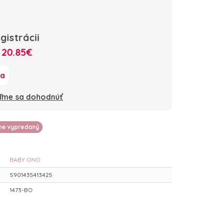
gistrácii
:
20.85€
ka
oďme sa dohodnúť
lne vypredaný
BABY ONO
5901435413425
1473-BO