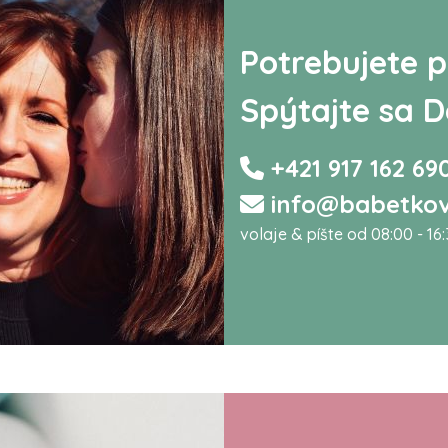
Potrebujete p
Spýtajte sa D
+421 917 162 69
info@babetkov
volaje & píšte od 08:00 - 16