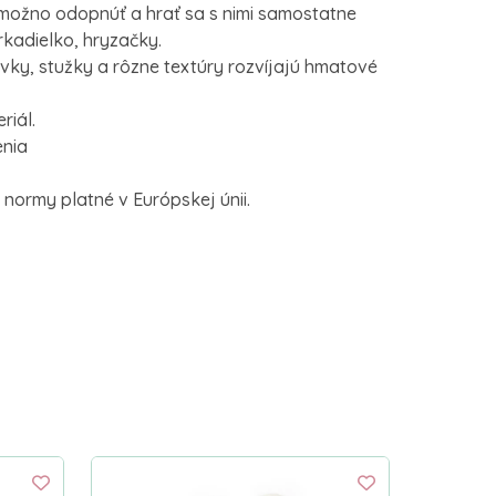
e možno odopnúť a hrať sa s nimi samostatne
rkadielko, hryzačky.
rvky, stužky a rôzne textúry rozvíjajú hmatové
riál.
enia
normy platné v Európskej únii.