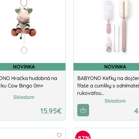
NOVINKA
NOVINKA
ONO Hračka hudobná na
BABYONO Kefky na dojče
žku Cow Bingo 0m+
fľaše a cumlíky s odnímate
rukoväťou…
Skladom
Skladom
15.95€
4
-57%