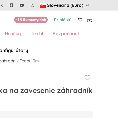
Slovenčina (Euro)
sk
Prihlásiť
-5% Bonusový klub
Hračky
Textil
Bezpečnosť
onfigurátory
záhradník Teddy 0m+
a na zavesenie záhradník