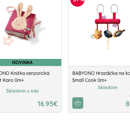
NOVINKA
NO Knižka senzorická
BABYONO Hrazdička na ko
t Karo 0m+
Small Cook 0m+
Skladom
Skladom u nás
16.95€
8