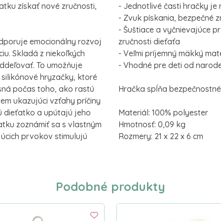
atku získať nové zručnosti,
- Jednotlivé časti hračky j
- Zvuk pískania, bezpečné z
- Šuštiace a vyčnievajúce p
odporuje emocionálny rozvoj
zručnosti dieťaťa
iu. Skladá z niekoľkých
- Veľmi príjemný mäkký mate
oddeľovať. To umožňuje
- Vhodné pre deti od narod
 silikónové hryzačky, ktoré
ná počas toho, ako rastú
Hračka spĺňa bezpečnostné 
em ukazujúci vzťahy príčiny
ú dieťatko a upútajú jeho
Materiál: 100% polyester
atku zoznámiť sa s vlastným
Hmotnosť: 0,09 kg
úcich prvokov stimulujú
Rozmery: 21 x 22 x 6 cm
Podobné produkty