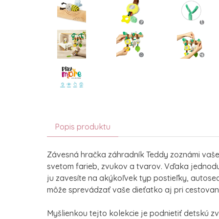
Popis produktu
Závesná hračka záhradník Teddy zoznámi vaše
svetom farieb, zvukov a tvarov. Vďaka jedno
ju zavesíte na akýkoľvek typ postieľky, autose
môže sprevádzať vaše dieťatko aj pri cestovan
Myšlienkou tejto kolekcie je podnietiť detskú z