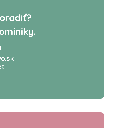
oradiť?
ominiky.
0
o.sk
:30