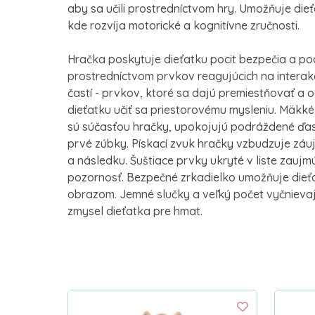
aby sa učili prostredníctvom hry. Umožňuje dieť
kde rozvíja motorické a kognitívne zručnosti.
Hračka poskytuje dieťatku pocit bezpečia a p
prostredníctvom prvkov reagujúcich na interakc
častí - prvkov, ktoré sa dajú premiestňovať a 
dieťatku učiť sa priestorovému mysleniu. Mäkké
sú súčasťou hračky, upokojujú podráždené ďas
prvé zúbky. Pískací zvuk hračky vzbudzuje záuj
a následku. Šuštiace prvky ukryté v liste zaujm
pozornosť. Bezpečné zrkadielko umožňuje dieť
obrazom. Jemné slučky a veľký počet vyčnievaj
zmysel dieťatka pre hmat.