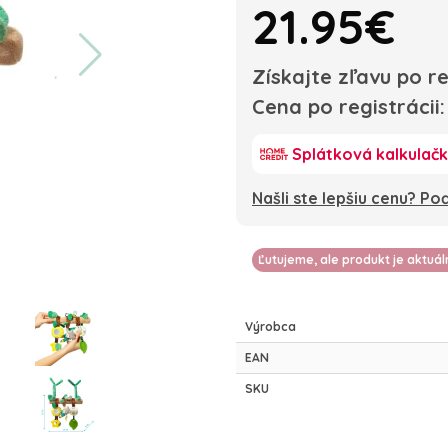
21.95€
Získajte zľavu po re
Cena po registrácii
Splátková kalkulač
Našli ste lepšiu cenu? P
Ľutujeme, ale produkt je aktuá
Výrobca
EAN
SKU