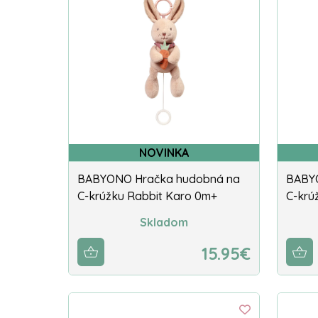
NOVINKA
BABYONO Hračka hudobná na
BABY
C-krúžku Rabbit Karo 0m+
C-krú
Skladom
15.95€