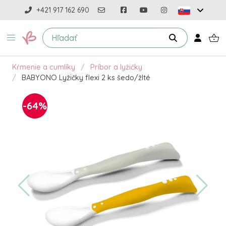
+421 917 162 690
Kŕmenie a cumlíky
Príbor a lyžičky
BABYONO Lyžičky flexi 2 ks šedo/žlté
-64%