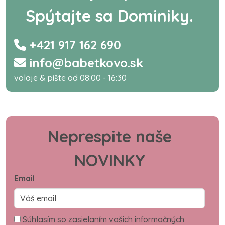
Spýtajte sa Dominiky.
+421 917 162 690
info@babetkovo.sk
volaje & píšte od 08:00 - 16:30
Neprespite naše
NOVINKY
Email
Súhlasím so zasielaním vašich informačných