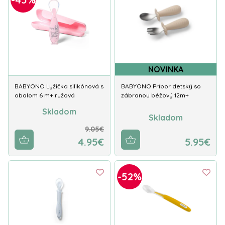
NOVINKA
BABYONO Lyžička silikónová s
BABYONO Príbor detský so
obalom 6 m+ ružová
zábranou béžový 12m+
Skladom
Skladom
9.05€
4.95€
5.95€
-52%