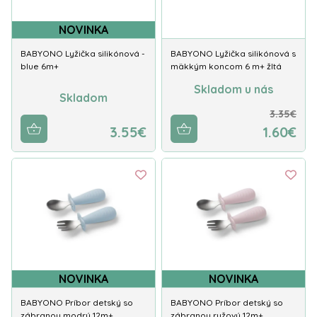
NOVINKA
BABYONO Lyžička silikónová -
BABYONO Lyžička silikónová s
blue 6m+
mäkkým koncom 6 m+ žltá
Skladom u nás
Skladom
3.35€
3.55€
1.60€
NOVINKA
NOVINKA
BABYONO Príbor detský so
BABYONO Príbor detský so
zábranou modrý 12m+
zábranou ružový 12m+