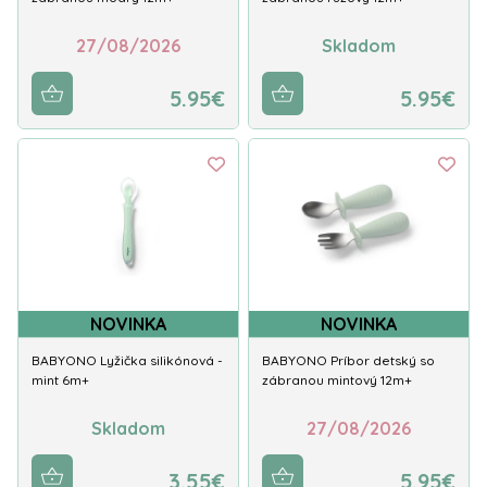
27/08/2026
Skladom
5.95€
5.95€
NOVINKA
NOVINKA
BABYONO Lyžička silikónová -
BABYONO Príbor detský so
mint 6m+
zábranou mintový 12m+
Skladom
27/08/2026
3.55€
5.95€