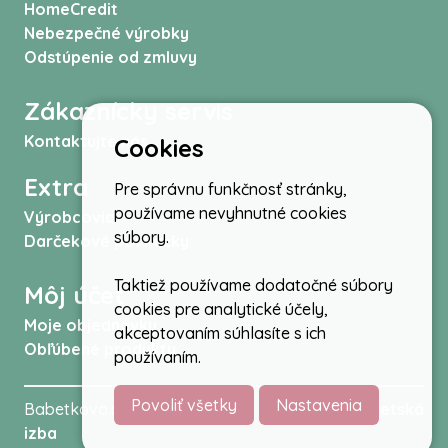
HomeCredit
Nebezpečné výrobky
Odstúpenie od zmluvy
Zákaznícky servis
Kontaktujte nás
Cookies
Extra
Pre správnu funkčnosť stránky,
používame nevyhnutné cookies
Výrobcovia
súbory.
Darčekové poukážky
Taktiež používame dodatočné súbory
Môj účet
cookies pre analytické účely,
Moje objednávky
akceptovaním súhlasíte s ich
Obľúbené produkty
používaním.
Povoliť všetky
Nastavenia
Babetkovo.sk © 2026 -
Kočíky
,
autosedačky
,
Detská
izba