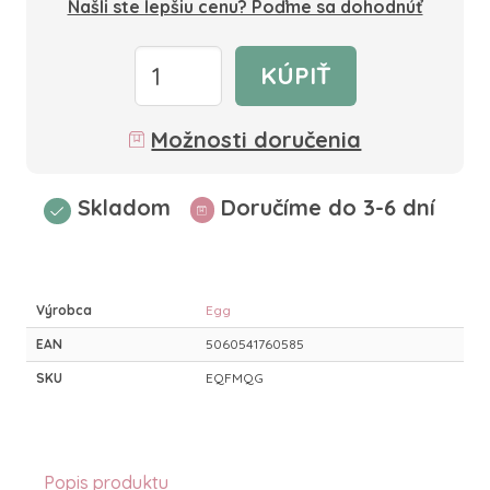
Našli ste lepšiu cenu? Poďme sa dohodnúť
KÚPIŤ
Možnosti doručenia
Skladom
Doručíme do 3-6 dní
Výrobca
Egg
EAN
5060541760585
SKU
EQFMQG
Popis produktu