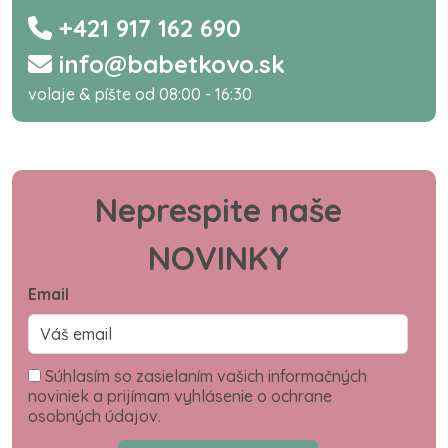
+421 917 162 690
info@babetkovo.sk
volaje & píšte od 08:00 - 16:30
Neprespite naše
NOVINKY
Email
Súhlasím so zasielaním vašich informačných
noviniek a prijímam vyhlásenie o ochrane
osobných údajov.