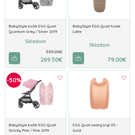
BabyStyle kočík EGG Quail
BabyStyle EGG Quail fusak
Quantum Grey / Silver 2019
Latte
Skladom
Skladom
539.00€
269.50€
79.00€
-50%
BabyStyle kočík EGG Quail
EGG Quail zadný kryt 05 -
Strictly Pink / Pink 2019
Gold