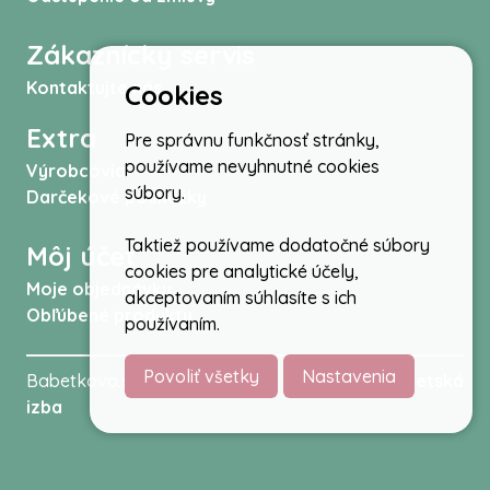
Zákaznícky servis
Kontaktujte nás
Cookies
Extra
Pre správnu funkčnosť stránky,
používame nevyhnutné cookies
Výrobcovia
súbory.
Darčekové poukážky
Taktiež používame dodatočné súbory
Môj účet
cookies pre analytické účely,
Moje objednávky
akceptovaním súhlasíte s ich
Obľúbené produkty
používaním.
Povoliť všetky
Nastavenia
Babetkovo.sk © 2026 -
Kočíky
,
autosedačky
,
Detská
izba