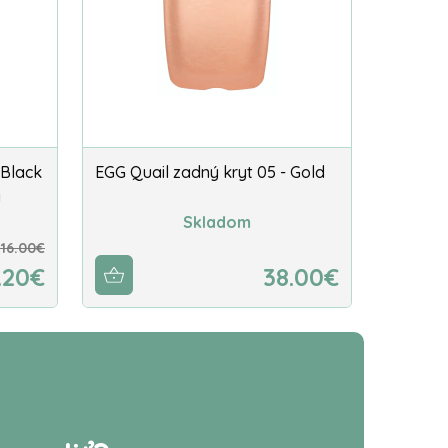
 Black
EGG Quail zadný kryt 05 - Gold
a
Skladom
216.00€
.20€
38.00€