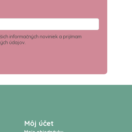
šich informačných noviniek a prijímam
ých údajov.
Môj účet