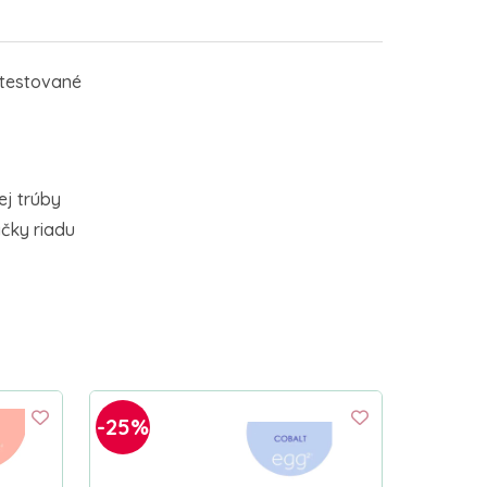
testované
j trúby
čky riadu
-25%