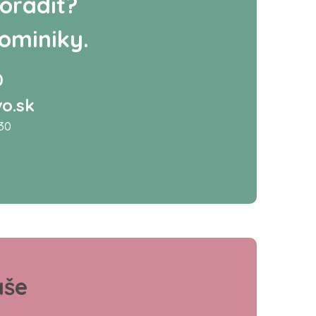
oradiť?
ominiky.
0
o.sk
:30
aše