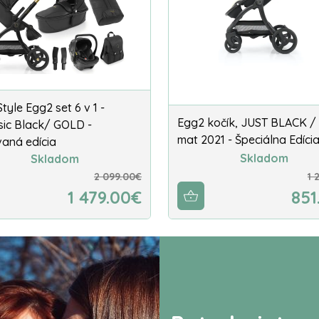
yle Egg2 set 6 v 1 -
Egg2 kočík, JUST BLACK /
sic Black/ GOLD -
mat 2021 - Špeciálna Edíci
vaná edícia
Skladom
Skladom
2 099.00€
1 
1 479.00€
851