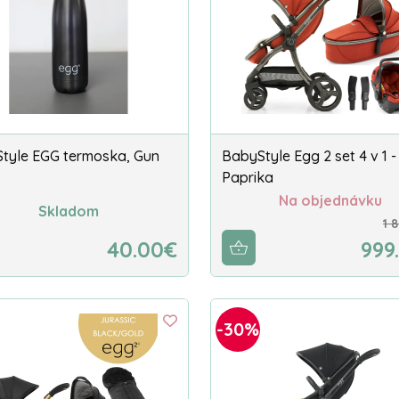
tyle EGG termoska, Gun
BabyStyle Egg 2 set 4 v 1 -
Paprika
Na objednávku
Skladom
1 
40.00€
999
-30%