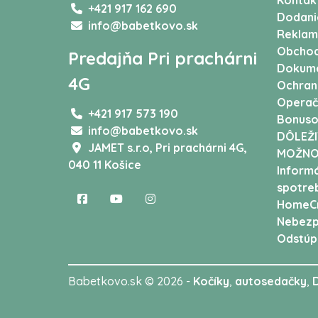
Kontak
+421 917 162 690
Dodani
info@babetkovo.sk
Reklam
Obchod
Predajňa Pri prachárni
Dokum
4G
Ochran
Operač
+421 917 573 190
Bonuso
info@babetkovo.sk
DÔLEŽI
JAMET s.r.o,
Pri prachárni 4G,
MOŽNO
040 11 Košice
Informá
spotreb
HomeCr
Nebezp
Odstúp
Babetkovo.sk © 2026 -
Kočíky
,
autosedačky
,