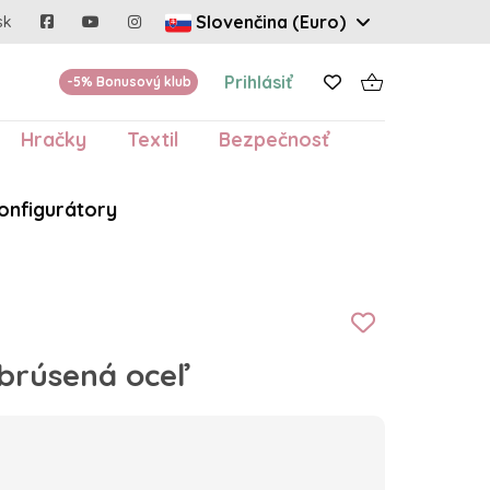
Slovenčina (Euro)
sk
Prihlásiť
-5% Bonusový klub
Hračky
Textil
Bezpečnosť
onfigurátory
brúsená oceľ