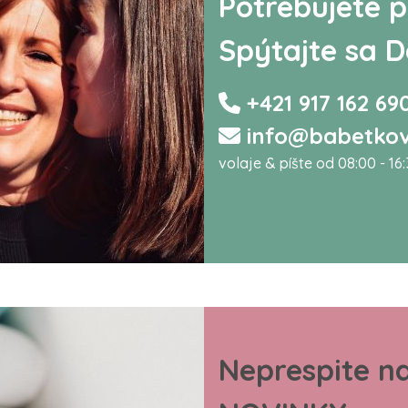
Potrebujete p
Spýtajte sa D
+421 917 162 69
info@babetkov
volaje & píšte od 08:00 - 16
Neprespite n