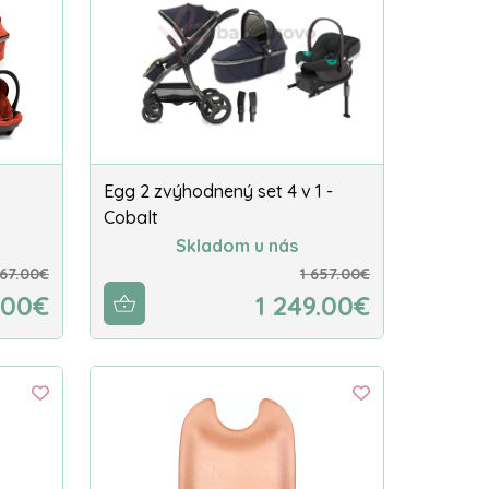
Egg 2 zvýhodnený set 4 v 1 -
Cobalt
Skladom u nás
867.00€
1 657.00€
.00€
1 249.00€