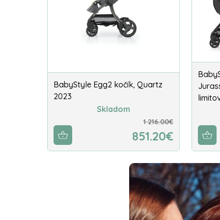
BabySt
BabyStyle Egg2 kočík, Quartz
Juras
2023
limito
Skladom
1 216.00€
851.20€