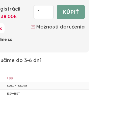
gistrácii
KÚPIŤ
:
38.00€
Možnosti doručenia
ka
oďme sa
učíme do 3-6 dní
Egg
5060711560113
EGWBST