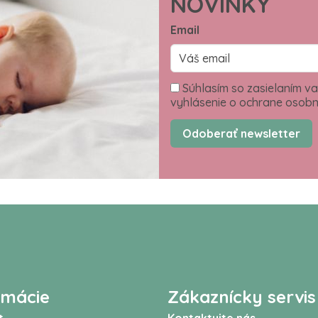
NOVINKY
Email
Súhlasím so zasielaním va
vyhlásenie o ochrane osobn
Odoberať newsletter
rmácie
Zákaznícky servis