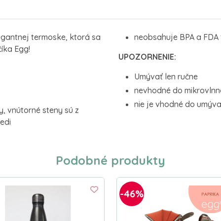
egantnej termoske, ktorá sa
neobsahuje BPA a FDA 
íka Egg!
UPOZORNENIE:
Umývať len ručne
nevhodné do mikrovlnne
nie je vhodné do umýva
y, vnútorné steny sú z
edi
Podobné produkty
-46%