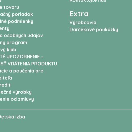
t
Kontaktujte nás
e tovaru
Extra
ačný poriadok
né podmienky
Výrobcovia
enty
Darčekové poukážky
a osobných údajov
ný program
vý klub
TÉ UPOZORNENIE –
SŤ VRÁTENIA PRODUKTU
cie a poučenia pre
iteľa
edit
ečné výrobky
enie od zmluvy
Detská izba