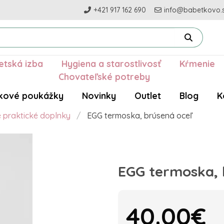
+421 917 162 690
info@babetkovo.
etská izba
Hygiena a starostlivosť
Kŕmenie
Chovateľské potreby
kové poukážky
Novinky
Outlet
Blog
K
é praktické doplnky
EGG termoska, brúsená oceľ
EGG termoska, 
40.00€