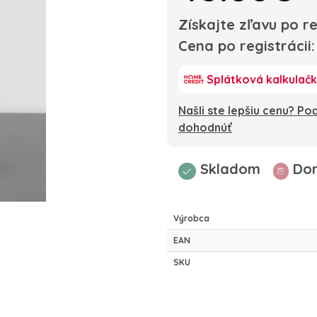
Získajte zľavu po re
Cena po registrácii
Splátková kalkulač
Našli ste lepšiu cenu? P
dohodnúť
Skladom
Dor
Výrobca
EAN
SKU