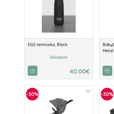
EGG termoska, Black
BabyS
Metal
Skladom
40.00€
-30%
-30%