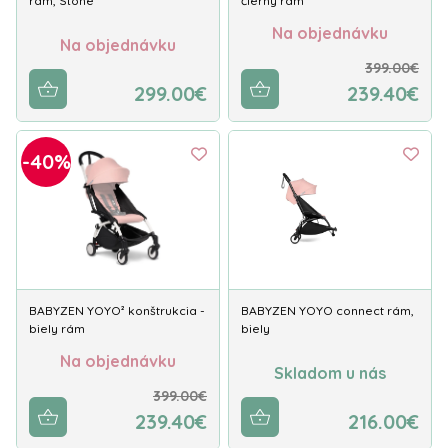
rám, Stone
čierny rám
Na objednávku
Na objednávku
399.00€
299.00€
239.40€
-40%
BABYZEN YOYO² konštrukcia -
BABYZEN YOYO connect rám,
biely rám
biely
Na objednávku
Skladom u nás
399.00€
239.40€
216.00€