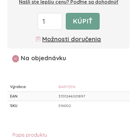
Našli ste lepšiu cenu? Poďme sa dohodnúť
KÚPIŤ
Možnosti doručenia
Na objednávku
Výrobca
BABYZEN
EAN
3701244001897
SKU
596102
Popis produktu