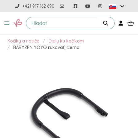
+421 917 162 690
Kočíky a nosiče
Diely ku kočíkom
BABYZEN YOYO rukoväť, čierna