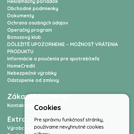
Reklamačný poriadok
Obchodné podmienky
Dokumenty
Ochrana osobných údajov
Operačný program
Bonusový klub
DÔLEŽITÉ UPOZORNENIE – MOŽNOSŤ VRÁTENIA
PRODUKTU
Informácie a poučenia pre spotrebiteľa
HomeCredit
Nebezpečné výrobky
Odstúpenie od zmluvy
Zákaznícky servis
Kontaktujte nás
Cookies
Extra
Pre správnu funkčnosť stránky,
používame nevyhnutné cookies
Výrobcovia