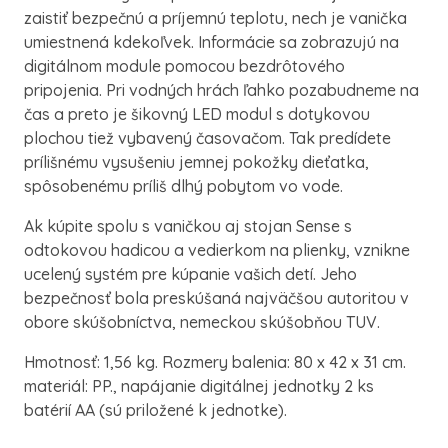
zaistiť bezpečnú a príjemnú teplotu, nech je vanička
umiestnená kdekoľvek. Informácie sa zobrazujú na
digitálnom module pomocou bezdrôtového
pripojenia. Pri vodných hrách ľahko pozabudneme na
čas a preto je šikovný LED modul s dotykovou
plochou tiež vybavený časovačom. Tak predídete
prílišnému vysušeniu jemnej pokožky dieťatka,
spôsobenému príliš dlhý pobytom vo vode.
Ak kúpite spolu s vaničkou aj stojan Sense s
odtokovou hadicou a vedierkom na plienky, vznikne
ucelený systém pre kúpanie vašich detí. Jeho
bezpečnosť bola preskúšaná najväčšou autoritou v
obore skúšobníctva, nemeckou skúšobňou TUV.
Hmotnosť: 1,56 kg. Rozmery balenia: 80 x 42 x 31 cm.
materiál: PP., napájanie digitálnej jednotky 2 ks
batérií AA (sú priložené k jednotke).