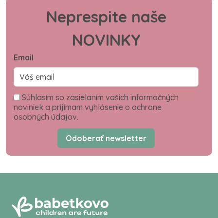
Neprespite naše
NOVINKY
Email
Súhlasím so zasielaním vašich informačných
noviniek a prijímam vyhlásenie o ochrane
osobných údajov.
Odoberať newsletter