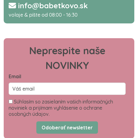
info@babetkovo.sk
volaje & píšte od 08:00 - 16:30
Neprespite naše
NOVINKY
Email
Súhlasím so zasielaním vašich informačných
noviniek a prijímam vyhlásenie o ochrane
osobných údajov.
Odoberať newsletter