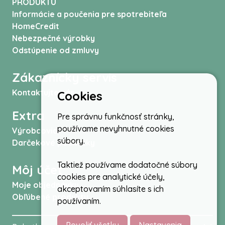
PRODUKTU
Informácie a poučenia pre spotrebiteľa
HomeCredit
Nebezpečné výrobky
Odstúpenie od zmluvy
Zákaznícky servis
Kontaktujte nás
Cookies
Extra
Pre správnu funkčnosť stránky,
používame nevyhnutné cookies
Výrobcovia
súbory.
Darčekové poukážky
Taktiež používame dodatočné súbory
Môj účet
cookies pre analytické účely,
Moje objednávky
akceptovaním súhlasíte s ich
Obľúbené produkty
používaním.