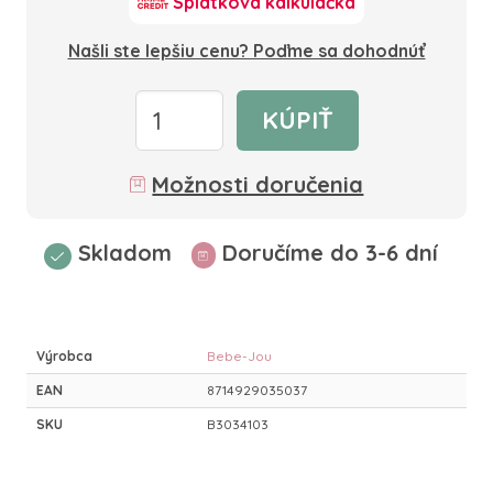
Splátková kalkulačka
Našli ste lepšiu cenu? Poďme sa dohodnúť
KÚPIŤ
Možnosti doručenia
Skladom
Doručíme do 3-6 dní
Výrobca
Bebe-Jou
EAN
8714929035037
SKU
B3034103