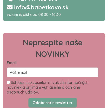
info@babetkovo.sk
volaje & píšte od 08:00 - 16:30
Neprespite naše
NOVINKY
Email
Súhlasím so zasielaním vašich informačných
noviniek a prijímam vyhlásenie o ochrane
osobných údajov.
Odoberať newsletter