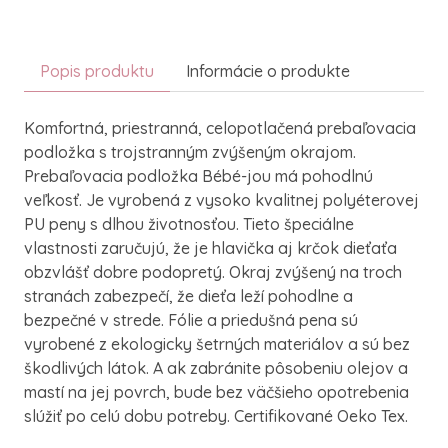
Popis produktu
Informácie o produkte
Komfortná, priestranná, celopotlačená prebaľovacia
podložka s trojstranným zvýšeným okrajom.
Prebaľovacia podložka Bébé-jou má pohodlnú
veľkosť. Je vyrobená z vysoko kvalitnej polyéterovej
PU peny s dlhou životnosťou. Tieto špeciálne
vlastnosti zaručujú, že je hlavička aj krčok dieťaťa
obzvlášť dobre podopretý. Okraj zvýšený na troch
stranách zabezpečí, že dieťa leží pohodlne a
bezpečné v strede. Fólie a priedušná pena sú
vyrobené z ekologicky šetrných materiálov a sú bez
škodlivých látok. A ak zabránite pôsobeniu olejov a
mastí na jej povrch, bude bez väčšieho opotrebenia
slúžiť po celú dobu potreby. Certifikované Oeko Tex.