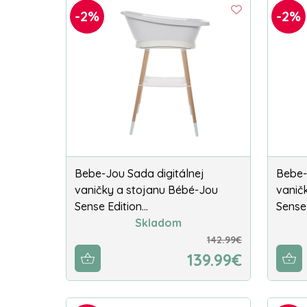
-2%
-2%
Bebe-Jou Sada digitálnej
Bebe-
vaničky a stojanu Bébé-Jou
vanič
Sense Edition…
Sense
Skladom
142.99€
139.99€