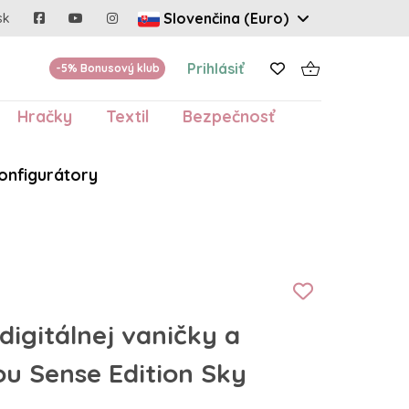
Slovenčina (Euro)
sk
Prihlásiť
-5% Bonusový klub
Hračky
Textil
Bezpečnosť
onfigurátory
igitálnej vaničky a
ou Sense Edition Sky