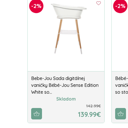
-2%
-2%
Bebe-Jou Sada digitálnej
Bébé-
vaničky Bébé-Jou Sense Edition
vaničk
White so…
so st
Skladom
142.99€
139.99€