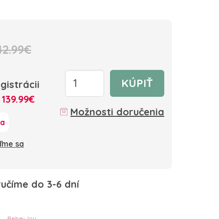
42.99€
KÚPIŤ
gistrácii
:
139.99€
Možnosti doručenia
ka
oďme sa
učíme do 3-6 dní
Bebe-Jou