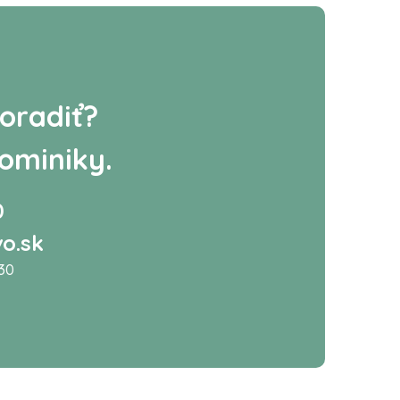
oradiť?
ominiky.
0
o.sk
:30