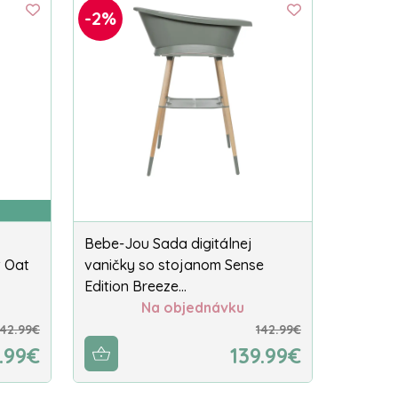
-2%
Bebe-Jou Sada digitálnej
t Oat
vaničky so stojanom Sense
Edition Breeze…
Na objednávku
142.99€
142.99€
.99€
139.99€