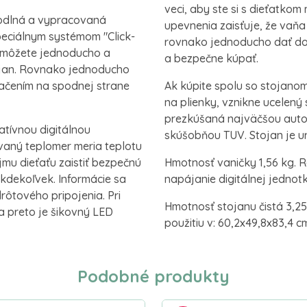
veci, aby ste si s dieťatkom
hodlná a vypracovaná
upevnenia zaisťuje, že vaňa
eciálnym systémom "Click-
rovnako jednoducho dať dol
 môžete jednoducho a
a bezpečne kúpať.
tojan. Rovnako jednoducho
ačením na spodnej strane
Ak kúpite spolu so stojano
na plienky, vznikne ucelený
prezkúšaná najväčšou auto
atívnou digitálnou
skúšobňou TUV. Stojan je ur
aný teplomer meria teplotu
mu dieťaťu zaistiť bezpečnú
Hmotnosť vaničky 1,56 kg. Ro
 kdekoľvek. Informácie sa
napájanie digitálnej jednotk
ôtového pripojenia. Pri
Hmotnosť stojanu čistá 3,25
 preto je šikovný LED
použitiu v: 60,2x49,8x83,4 
Podobné produkty