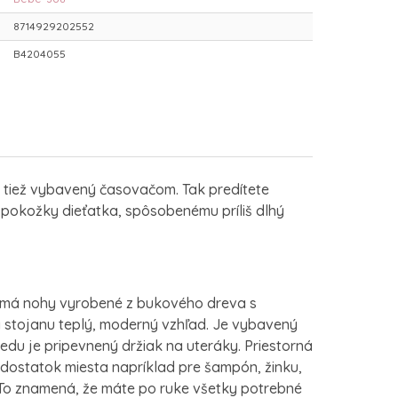
8714929202552
B4204055
tiež vybavený časovačom. Tak predítete
 pokožky dieťatka, spôsobenému príliš dlhý
e má nohy vyrobené z bukového dreva s
a stojanu teplý, moderný vzhľad. Je vybavený
du je pripevnený držiak na uteráky. Priestorná
 dostatok miesta napríklad pre šampón, žinku,
. To znamená, že máte po ruke všetky potrebné