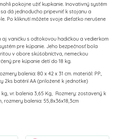
 mohli pokojne užiť kupkanie. Inovativný systém
 sa dá jednoducho pripevniť k stojanu a
e. Po kliknutí môžete svoje dieťatko nerušene
m aj vaničku s odtokovou hadičkou a vedierkom
 systém pre kúpanie. Jeho bezpečnosť bola
ritou v obore skúšobníctva, nemeckou
čený pre kúpanie detí do 18 kg.
zmery balenia: 80 x 42 x 31 cm. materiál: PP.,
y 2ks batérií AA (priložené k jednotke)
 kg, vr. balenia 3,65 Kg, Rozmery: zostavený k
cm, rozmery balenia: 55,8x36x18,3cm