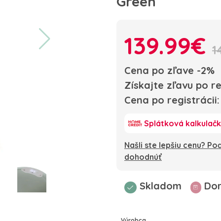
Green
139.99€
1
Cena po zľave -2%
Získajte zľavu po re
Cena po registrácii
Splátková kalkulač
Našli ste lepšiu cenu? P
dohodnúť
Skladom
Dor
Výrobca