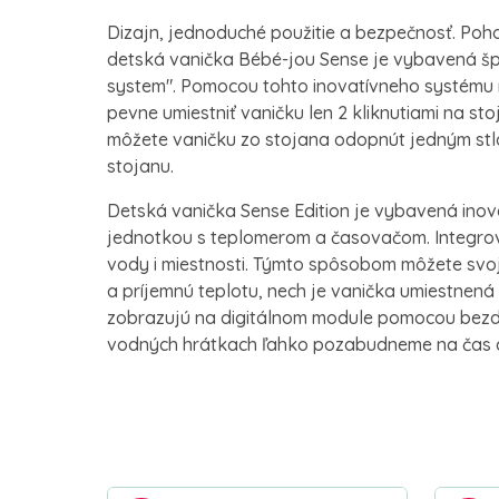
Dizajn, jednoduché použitie a bezpečnosť. Po
detská vanička Bébé-jou Sense je vybavená šp
system". Pomocou tohto inovatívneho systému
pevne umiestniť vaničku len 2 kliknutiami na s
môžete vaničku zo stojana odopnút jedným stl
stojanu.
Detská vanička Sense Edition je vybavená inov
jednotkou s teplomerom a časovačom. Integrov
vody i miestnosti. Týmto spôsobom môžete svoj
a príjemnú teplotu, nech je vanička umiestnená
zobrazujú na digitálnom module pomocou bezdr
vodných hrátkach ľahko pozabudneme na čas a