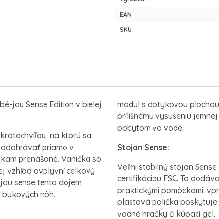
EAN
SKU
é-jou Sense Edition v bielej
modul s dotykovou plochou 
prílišnému vysušeniu jemnej
pobytom vo vode.
ratochvíľou, na ktorú sa
e odohrávať priamo v
Stojan Sense:
 nikam prenášané. Vanička so
Veľmi stabilný stojan Sens
ej vzhľad ovplyvní celkový
certifikáciou FSC. To dodáv
-jou sense tento dojem
praktickými pomôckami: vpre
ch bukových nôh.
plastová polička poskytuje
vodné hračky či kúpací gel