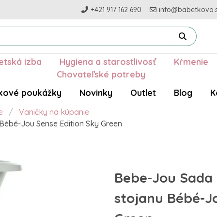
+421 917 162 690
info@babetkovo.
etská izba
Hygiena a starostlivosť
Kŕmenie
Chovateľské potreby
kové poukážky
Novinky
Outlet
Blog
K
e
Vaničky na kúpanie
 Bébé-Jou Sense Edition Sky Green
Bebe-Jou Sada d
stojanu Bébé-J