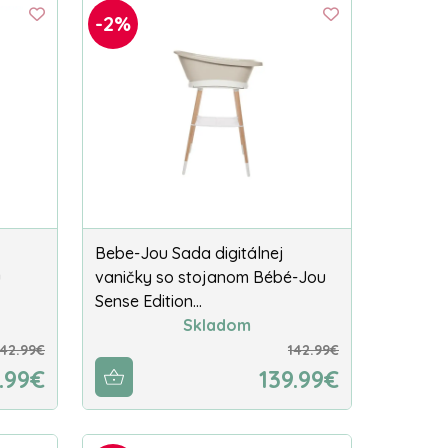
-2%
Bebe-Jou Sada digitálnej
u
vaničky so stojanom Bébé-Jou
Sense Edition…
Skladom
142.99€
142.99€
.99€
139.99€