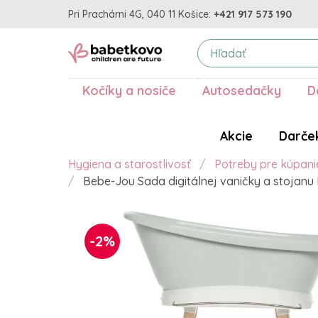
Pri Prachárni 4G, 040 11 Košice:
+421 917 573 190
Kočíky a nosiče
Autosedačky
D
Akcie
Darče
Hygiena a starostlivosť
Potreby pre kúpani
Bebe-Jou Sada digitálnej vaničky a stojanu
-2%