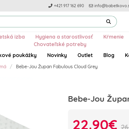
+421 917 162 690
info@babetkovo.
etská izba
Hygiena a starostlivosť
Kŕmenie
Chovateľské potreby
kové poukážky
Novinky
Outlet
Blog
K
amá
Bebe-Jou Župan Fabulous Cloud Grey
Bebe-Jou Župan
22.90€
26