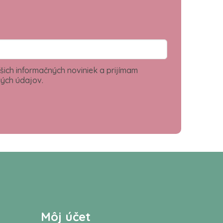
šich informačných noviniek a prijímam
ých údajov.
Môj účet