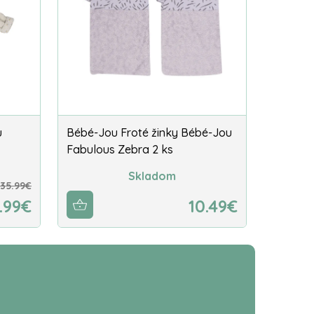
u
Bébé-Jou Froté žinky Bébé-Jou
Fabulous Zebra 2 ks
Skladom
35.99€
.99€
10.49€