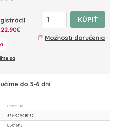
KÚPIŤ
gistrácii
:
22.90€
Možnosti doručenia
ka
oďme sa
učíme do 3-6 dní
Bebe-Jou
8714929015152
B3016115