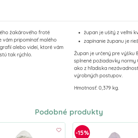
ného žakárového froté
župan je ušitý z veľmi 
de vám pripomínať malého
zapínanie županu je ri
grafií alebo videí, ktoré vám
Župan je určený pre výšku 86
stú tak rýchlo.
splnené požiadavky normy 
ako z hľadiska nezávadnosti
výrobných postupov.
Hmotnosť: 0,379 kg.
Podobné produkty
-15%