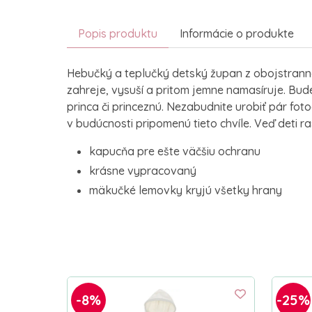
Popis produktu
Informácie o produkte
Hebučký a teplučký detský župan z obojstran
zahreje, vysuší a pritom jemne namasíruje. Bu
princa či princeznú. Nezabudnite urobiť pár foto
v budúcnosti pripomenú tieto chvíle. Veď deti ra
kapucňa pre ešte väčšiu ochranu
krásne vypracovaný
mäkučké lemovky kryjú všetky hrany
-8%
-25%