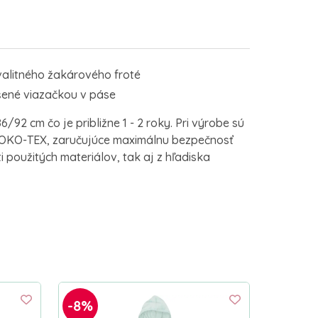
kvalitného žakárového froté
ešené viazačkou v páse
/92 cm čo je približne 1 - 2 roky. Pri výrobe sú
OKO-TEX, zaručujúce maximálnu bezpečnosť
 použitých materiálov, tak aj z hľadiska
-8%