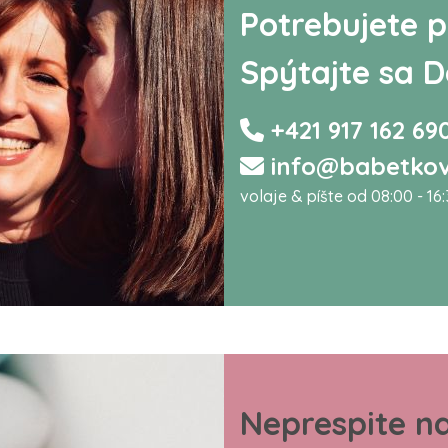
Potrebujete p
Spýtajte sa D
+421 917 162 69
info@babetkov
volaje & píšte od 08:00 - 16
Neprespite n