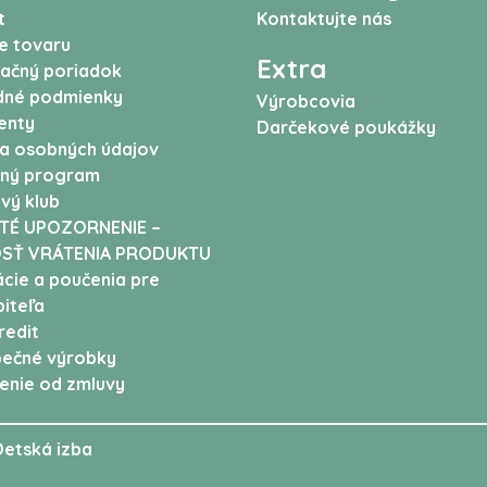
t
Kontaktujte nás
e tovaru
Extra
ačný poriadok
né podmienky
Výrobcovia
enty
Darčekové poukážky
a osobných údajov
ný program
vý klub
TÉ UPOZORNENIE –
SŤ VRÁTENIA PRODUKTU
cie a poučenia pre
iteľa
edit
ečné výrobky
enie od zmluvy
Detská izba