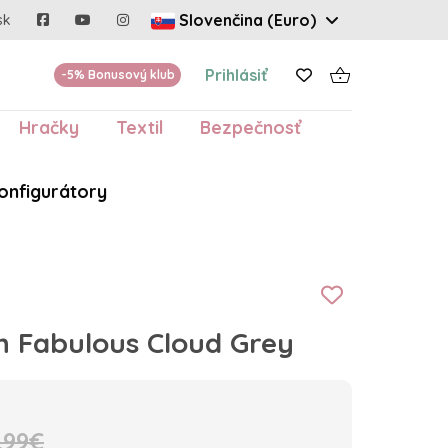
Slovenčina (Euro)
sk
Prihlásiť
-5% Bonusový klub
Hračky
Textil
Bezpečnosť
onfigurátory
 Fabulous Cloud Grey
.99€