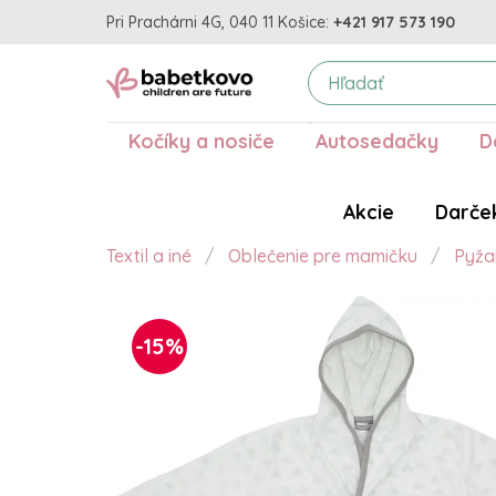
Pri Prachárni 4G, 040 11 Košice:
+421 917 573 190
Kočíky a nosiče
Autosedačky
D
Akcie
Darče
Textil a iné
Oblečenie pre mamičku
Pyž
-15%