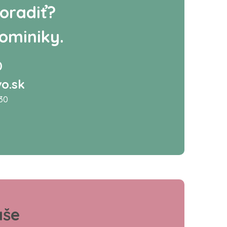
oradiť?
ominiky.
0
o.sk
:30
aše