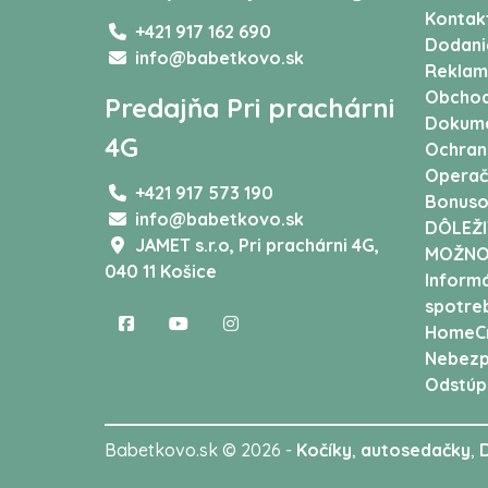
Kontak
+421 917 162 690
Dodani
info@babetkovo.sk
Reklam
Obchod
Predajňa Pri prachárni
Dokum
4G
Ochran
Operač
+421 917 573 190
Bonuso
info@babetkovo.sk
DÔLEŽI
JAMET s.r.o,
Pri prachárni 4G,
MOŽNO
040 11 Košice
Informá
spotreb
HomeCr
Nebezp
Odstúp
Babetkovo.sk © 2026 -
Kočíky
,
autosedačky
,