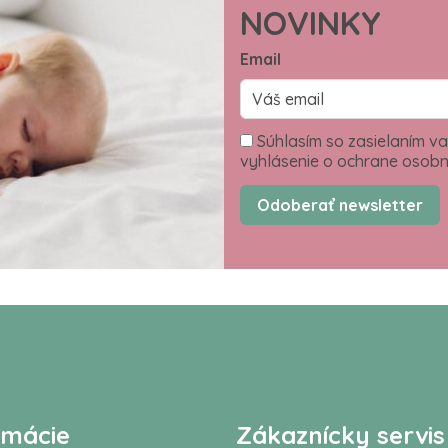
NOVINKY
Email
Súhlasím so zasielaním va
vyhlásenie o ochrane osobn
Odoberať newsletter
rmácie
Zákaznícky servis