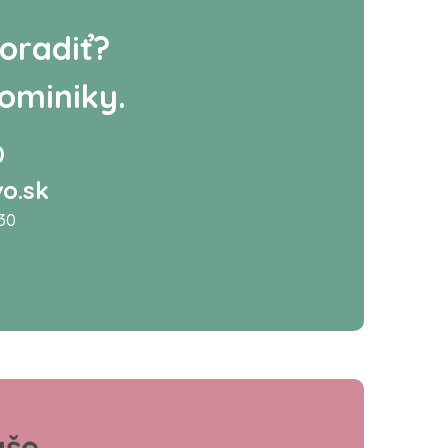
oradiť?
ominiky.
0
o.sk
:30
aše