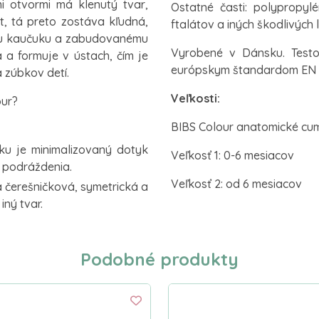
i otvormi má klenutý tvar,
Ostatné časti: polypropylé
, tá preto zostáva kľudná,
ftalátov a iných škodlivých 
mu kaučuku a zabudovanému
Vyrobené v Dánsku. Test
 a formuje v ústach, čím je
európskym štandardom EN 
 zúbkov detí.
Veľkosti:
our?
BIBS Colour anatomické cumlí
ku je minimalizovaný dotyk
Veľkosť 1: 0-6 mesiacov
 podráždenia.
Veľkosť 2: od 6 mesiacov
a čerešničková, symetrická a
ný tvar.
Podobné produkty