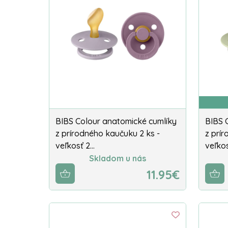
BIBS Colour anatomické cumlíky
BIBS 
z prírodného kaučuku 2 ks -
z prí
veľkosť 2…
veľkos
Skladom u nás
11.95€