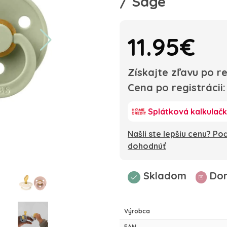
/ Sage
11.95€
Získajte zľavu po re
Cena po registrácii
Splátková kalkulač
Našli ste lepšiu cenu? P
dohodnúť
Skladom
Dor
Výrobca
EAN