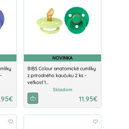
NOVINKA
mlíky
BIBS Colour anatomické cumlíky
-
z prírodného kaučuku 2 ks -
veľkosť 1…
Skladom
1.95€
11.95€