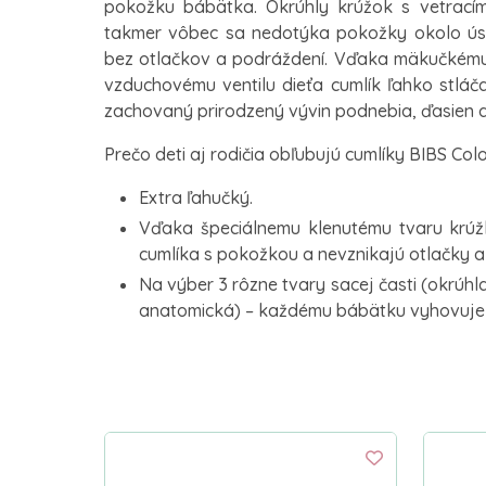
pokožku bábätka. Okrúhly krúžok s vetracím
takmer vôbec sa nedotýka pokožky okolo úst
bez otlačkov a podráždení. Vďaka mäkučké
vzduchovému ventilu dieťa cumlík ľahko stláča
zachovaný prirodzený vývin podnebia, ďasien a
Prečo deti aj rodičia obľubujú cumlíky BIBS Col
Extra ľahučký.
Vďaka špeciálnemu klenutému tvaru krúž
cumlíka s pokožkou a nevznikajú otlačky a
Na výber 3 rôzne tvary sacej časti (okrúhl
anatomická) – každému bábätku vyhovuje i