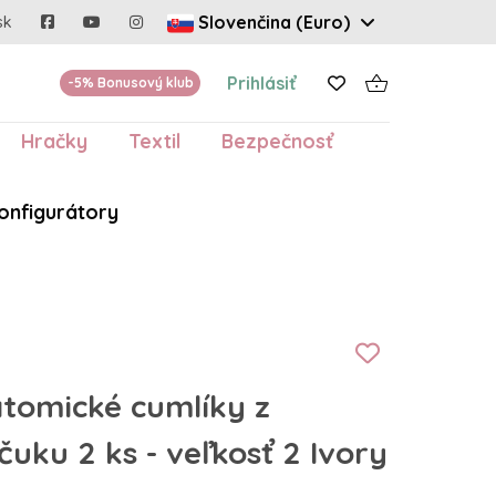
Slovenčina (Euro)
sk
Prihlásiť
-5% Bonusový klub
Hračky
Textil
Bezpečnosť
onfigurátory
atomické cumlíky z
uku 2 ks - veľkosť 2 Ivory