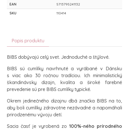
EAN
5713795241132
SKU
110414
Popis produktu
BIBS dobývajú celý svet. Jednoduché a štýlové.
BIBS sú cumlíky navrhnuté a vyrábané v Dánsku
s viac ako 30 ročnou tradíciou. Ich minimalistický
škandinávsky dizajn, kvalita a široké farebné
prevedenie sú pre BIBS cumlíky typické.
Okrem jedinečného dizajnu dbá značka BIBS na to,
aby boli cumlíky zdravotne nezávadné a napomáhali
prirodzenému vývoju detí.
Sacia časť je vyrobená zo
100%-ného prírodného