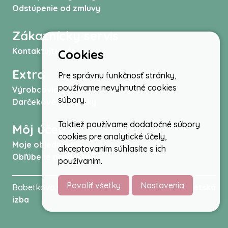
Odstúpenie od zmluvy
Zákaznícky servis
Kontaktujte nás
Cookies
Extra
Pre správnu funkčnosť stránky,
používame nevyhnutné cookies
Výrobcovia
súbory.
Darčekové poukážky
Taktiež používame dodatočné súbory
Môj účet
cookies pre analytické účely,
Moje objednávky
akceptovaním súhlasíte s ich
Obľúbené produkty
používaním.
Povoliť všetky
Nastavenia
Babetkovo.sk © 2026 -
Kočíky
,
autosedačky
,
Detská
izba