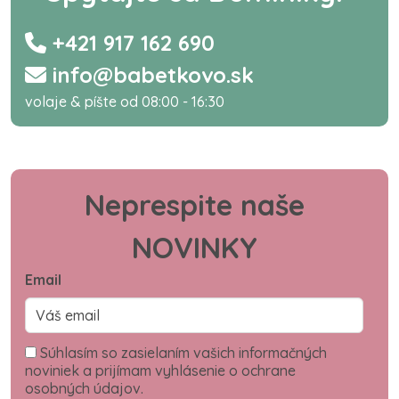
+421 917 162 690
info@babetkovo.sk
volaje & píšte od 08:00 - 16:30
Neprespite naše
NOVINKY
Email
Súhlasím so zasielaním vašich informačných
noviniek a prijímam vyhlásenie o ochrane
osobných údajov.