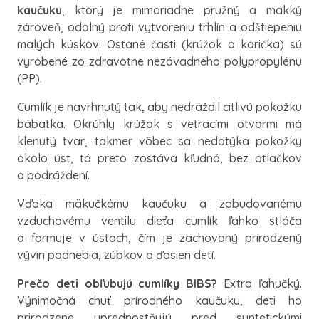
kaučuku
, ktorý je mimoriadne pružný a mäkký
zároveň, odolný proti vytvoreniu trhlín a odštiepeniu
malých kúskov. Ostané časti (krúžok a karička) sú
vyrobené zo zdravotne nezávadného polypropylénu
(PP).
Cumlík je navrhnutý tak, aby nedráždil citlivú pokožku
bábätka. Okrúhly krúžok s vetracími otvormi má
klenutý tvar, takmer vôbec sa nedotýka pokožky
okolo úst, tá preto zostáva kľudná, bez otlačkov
a podráždení.
Vďaka mäkučkému kaučuku a zabudovanému
vzduchovému ventilu dieťa cumlík ľahko stláča
a formuje v ústach, čím je zachovaný prirodzený
vývin podnebia, zúbkov a ďasien detí.
Prečo deti obľubujú cumlíky BIBS?
Extra ľahučký.
Výnimočná chuť prírodného kaučuku, deti ho
prirodzene uprednostňujú pred syntetickými