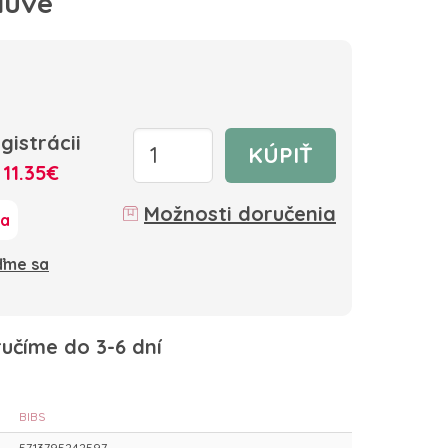
auve
gistrácii
KÚPIŤ
:
11.35€
Možnosti doručenia
ka
oďme sa
učíme do 3-6 dní
BIBS
5713795242597