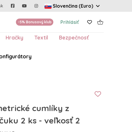
Slovenčina (Euro)
sk
Prihlásiť
-5% Bonusový klub
Hračky
Textil
Bezpečnosť
onfigurátory
etrické cumlíky z
uku 2 ks - veľkosť 2