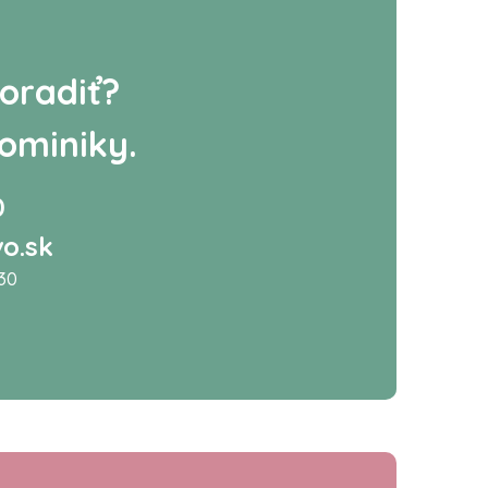
oradiť?
ominiky.
0
o.sk
:30