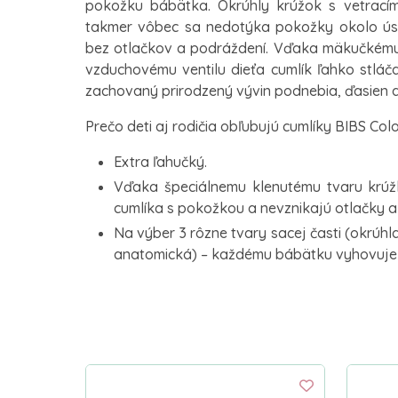
pokožku bábätka. Okrúhly krúžok s vetracím
takmer vôbec sa nedotýka pokožky okolo úst
bez otlačkov a podráždení. Vďaka mäkučké
vzduchovému ventilu dieťa cumlík ľahko stláča
zachovaný prirodzený vývin podnebia, ďasien a
Prečo deti aj rodičia obľubujú cumlíky BIBS Col
Extra ľahučký.
Vďaka špeciálnemu klenutému tvaru krúž
cumlíka s pokožkou a nevznikajú otlačky a
Na výber 3 rôzne tvary sacej časti (okrúhl
anatomická) – každému bábätku vyhovuje i