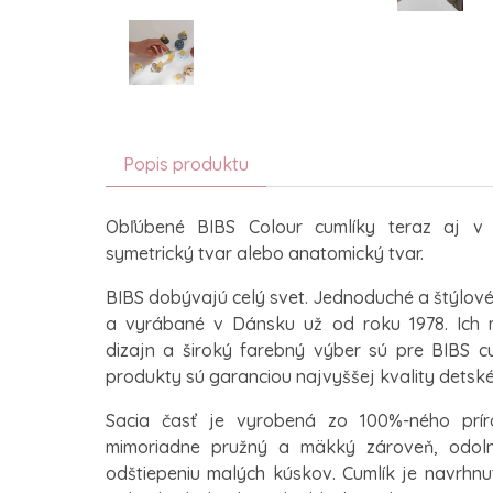
Popis produktu
Obľúbené BIBS Colour cumlíky teraz aj v 
symetrický tvar alebo anatomický tvar.
BIBS dobývajú celý svet. Jednoduché a štýlové
a vyrábané v Dánsku už od roku 1978. Ich m
dizajn a široký farebný výber sú pre BIBS cu
produkty sú garanciou najvyššej kvality detské
Sacia časť je vyrobená zo 100%-ného prír
mimoriadne pružný a mäkký zároveň, odolný
odštiepeniu malých kúskov. Cumlík je navrhnut