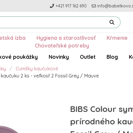
+421 917 162 690
info@babetkovo.
etská izba
Hygiena a starostlivosť
Kŕmenie
Chovateľské potreby
kové poukážky
Novinky
Outlet
Blog
K
nky
Cumlíky kaučukové
 kaučuku 2 ks - veľkosť 2 Fossil Grey / Mauve
BIBS Colour sym
prírodného kauč