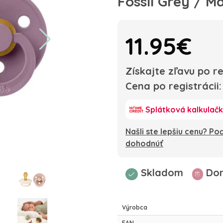
Fossil Grey / M
11.95€
Získajte zľavu po re
Cena po registrácii
Splátková kalkulač
Našli ste lepšiu cenu? P
dohodnúť
Skladom
Dor
Výrobca
EAN