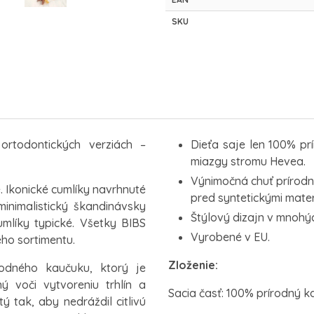
SKU
ortodontických verziách –
Dieťa saje len 100% pr
miazgy stromu Hevea.
Výnimočná chuť prírodn
. Ikonické cumlíky navrhnuté
pred syntetickými mater
inimalistický škandinávsky
Štýlový dizajn v mnohý
mlíky typické. Všetky BIBS
Vyrobené v EU.
ho sortimentu.
Zloženie:
odného kaučuku, ktorý je
 voči vytvoreniu trhlín a
Sacia časť: 100% prírodný 
ý tak, aby nedráždil citlivú