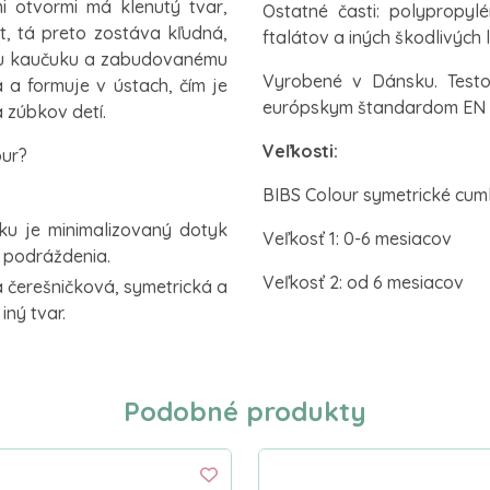
i otvormi má klenutý tvar,
Ostatné časti: polypropylé
, tá preto zostáva kľudná,
ftalátov a iných škodlivých 
mu kaučuku a zabudovanému
Vyrobené v Dánsku. Test
 a formuje v ústach, čím je
európskym štandardom EN 
 zúbkov detí.
Veľkosti:
our?
BIBS Colour symetrické cumlí
ku je minimalizovaný dotyk
Veľkosť 1: 0-6 mesiacov
 podráždenia.
Veľkosť 2: od 6 mesiacov
a čerešničková, symetrická a
ný tvar.
Podobné produkty