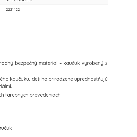
2221422
írodný bezpečný materiál – kaučuk vyrobený z
ého kaučuku, deti ho prirodzene uprednostňujú
iálmi.
ch farebných prevedeniach.
kaučuk