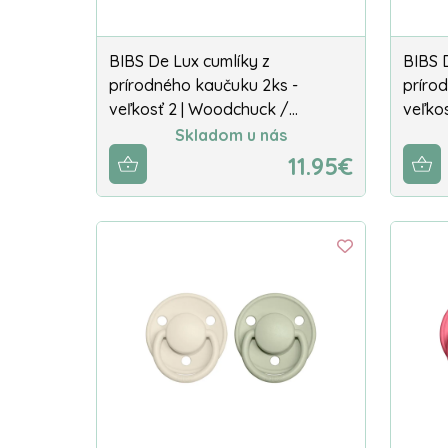
BIBS De Lux cumlíky z
BIBS 
prírodného kaučuku 2ks -
príro
veľkosť 2 | Woodchuck /…
veľkos
Skladom u nás
11.95€