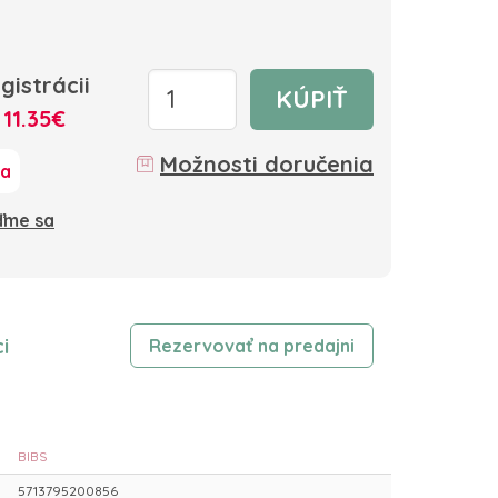
gistrácii
KÚPIŤ
:
11.35€
Možnosti doručenia
ka
oďme sa
i
Rezervovať na predajni
BIBS
5713795200856