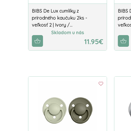
BIBS De Lux cumlíky z
BIBS 
prírodného kaučuku 2ks -
príro
veľkosť 2 | Ivory /…
veľkos
Skladom u nás
11.95€