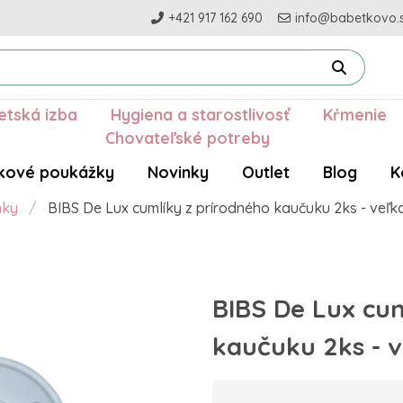
+421 917 162 690
info@babetkovo.
etská izba
Hygiena a starostlivosť
Kŕmenie
Chovateľské potreby
kové poukážky
Novinky
Outlet
Blog
K
nky
BIBS De Lux cumlíky z prírodného kaučuku 2ks - veľko
BIBS De Lux cum
kaučuku 2ks - v