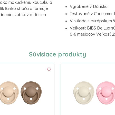
Vďaka mäkučkému kaučuku a
Vyrobené v Dánsku.
k ľahko stláča a formuje
Testované v Consumer 
odnebia, zúbkov a ďasien
V súlade s európskym 
Veľkosti
: BIBS De Lux sú
0-6 mesiacov Veľkosť 2
Súvisiace produkty