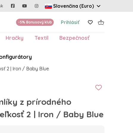
Slovenčina (Euro)
sk
Prihlásiť
-5% Bonusový klub
Hračky
Textil
Bezpečnosť
onfigurátory
sť 2 | Iron / Baby Blue
líky z prírodného
eľkosť 2 | Iron / Baby Blue