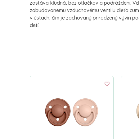
zostáva kľudná, bez otlačkov a podráždení. 
zabudovanému vzduchovému ventilu dieťa cumlí
v ústach, čím je zachovaný prirodzený vývin p
detí.