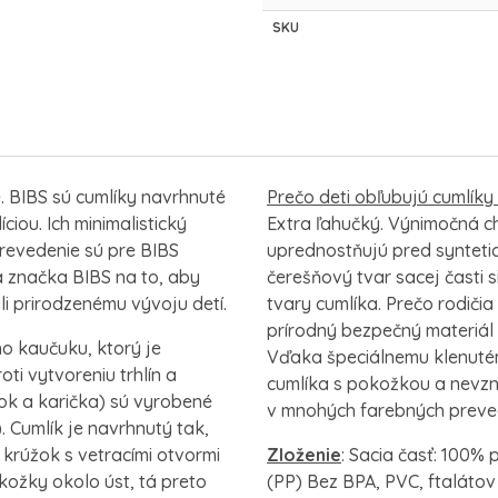
SKU
. BIBS sú cumlíky navrhnuté
Prečo deti obľubujú cumlík
iou. Ich minimalistický
Extra ľahučký. Výnimočná ch
prevedenie sú pre BIBS
uprednostňujú pred syntetick
á značka BIBS na to, aby
čerešňový tvar sacej časti s
i prirodzenému vývoju detí.
tvary cumlíka. Prečo rodiči
prírodný bezpečný materiál
o kaučuku, ktorý je
Vďaka špeciálnemu klenutém
i vytvoreniu trhlín a
cumlíka s pokožkou a nevzni
ok a karička) sú vyrobené
v mnohých farebných preve
 Cumlík je navrhnutý tak,
 krúžok s vetracími otvormi
Zloženie
: Sacia časť: 100%
ožky okolo úst, tá preto
(PP) Bez BPA, PVC, ftalátov