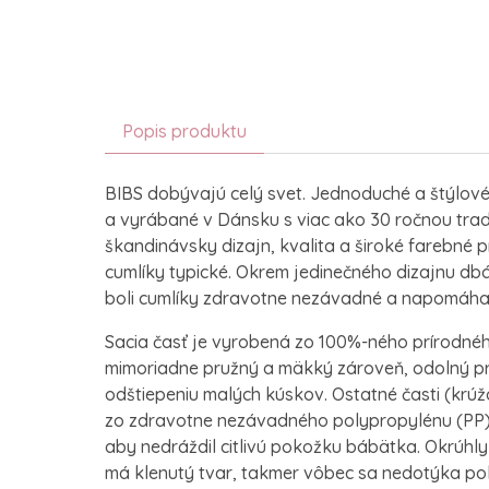
Popis produktu
BIBS dobývajú celý svet. Jednoduché a štýlové
a vyrábané v Dánsku s viac ako 30 ročnou tradíc
škandinávsky dizajn, kvalita a široké farebné 
cumlíky typické. Okrem jedinečného dizajnu db
boli cumlíky zdravotne nezávadné a napomáhal
Sacia časť je vyrobená zo 100%-ného prírodnéh
mimoriadne pružný a mäkký zároveň, odolný prot
odštiepeniu malých kúskov. Ostatné časti (krúž
zo zdravotne nezávadného polypropylénu (PP).
aby nedráždil citlivú pokožku bábätka. Okrúhly
má klenutý tvar, takmer vôbec sa nedotýka pok