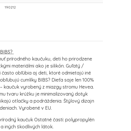
190212
y BIBS?
uť prírodného kaučuku, deti ho prirodzene
ými materiálmi ako je silikón. Guľatý /
i často obľúbia aj deti, ktoré odmietajú iné
a obľubujú cumlíky BIBS? Dieťa saje len 100%
 – kaučuk vyrobený z miazgy stromu Hevea.
u tvaru krúžku je minimalizovaný dotyk
kajú otlačky a podráždenia. Štýlový dizajn
deniach. Vyrobené v EU.
 prírodný kaučuk Ostatné časti: polypropylén
 a iných škodlivých látok.