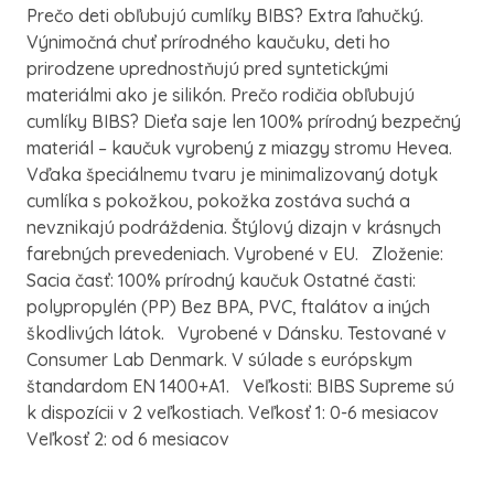
Prečo deti obľubujú cumlíky BIBS? Extra ľahučký.
Výnimočná chuť prírodného kaučuku, deti ho
prirodzene uprednostňujú pred syntetickými
materiálmi ako je silikón. Prečo rodičia obľubujú
cumlíky BIBS? Dieťa saje len 100% prírodný bezpečný
materiál – kaučuk vyrobený z miazgy stromu Hevea.
Vďaka špeciálnemu tvaru je minimalizovaný dotyk
cumlíka s pokožkou, pokožka zostáva suchá a
nevznikajú podráždenia. Štýlový dizajn v krásnych
farebných prevedeniach. Vyrobené v EU. Zloženie:
Sacia časť: 100% prírodný kaučuk Ostatné časti:
polypropylén (PP) Bez BPA, PVC, ftalátov a iných
škodlivých látok. Vyrobené v Dánsku. Testované v
Consumer Lab Denmark. V súlade s európskym
štandardom EN 1400+A1. Veľkosti: BIBS Supreme sú
k dispozícii v 2 veľkostiach. Veľkosť 1: 0-6 mesiacov
Veľkosť 2: od 6 mesiacov