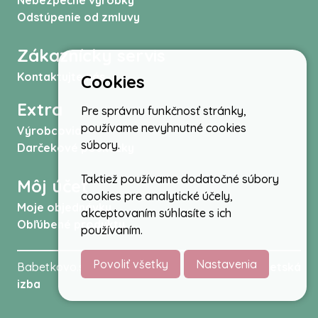
Nebezpečné výrobky
Odstúpenie od zmluvy
Zákaznícky servis
Kontaktujte nás
Cookies
Extra
Pre správnu funkčnosť stránky,
používame nevyhnutné cookies
Výrobcovia
súbory.
Darčekové poukážky
Taktiež používame dodatočné súbory
Môj účet
cookies pre analytické účely,
Moje objednávky
akceptovaním súhlasíte s ich
Obľúbené produkty
používaním.
Povoliť všetky
Nastavenia
Babetkovo.sk © 2026 -
Kočíky
,
autosedačky
,
Detská
izba