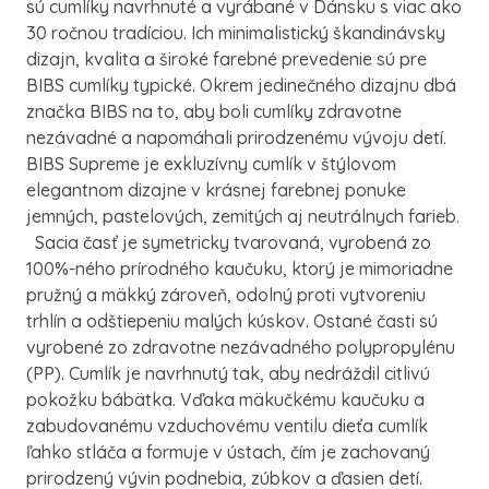
sú cumlíky navrhnuté a vyrábané v Dánsku s viac ako
30 ročnou tradíciou. Ich minimalistický škandinávsky
dizajn, kvalita a široké farebné prevedenie sú pre
BIBS cumlíky typické. Okrem jedinečného dizajnu dbá
značka BIBS na to, aby boli cumlíky zdravotne
nezávadné a napomáhali prirodzenému vývoju detí.
BIBS Supreme je exkluzívny cumlík v štýlovom
elegantnom dizajne v krásnej farebnej ponuke
jemných, pastelových, zemitých aj neutrálnych farieb.
Sacia časť je symetricky tvarovaná, vyrobená zo
100%-ného prírodného kaučuku, ktorý je mimoriadne
pružný a mäkký zároveň, odolný proti vytvoreniu
trhlín a odštiepeniu malých kúskov. Ostané časti sú
vyrobené zo zdravotne nezávadného polypropylénu
(PP). Cumlík je navrhnutý tak, aby nedráždil citlivú
pokožku bábätka. Vďaka mäkučkému kaučuku a
zabudovanému vzduchovému ventilu dieťa cumlík
ľahko stláča a formuje v ústach, čím je zachovaný
prirodzený vývin podnebia, zúbkov a ďasien detí.