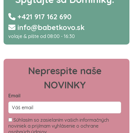
+421 917 162 690
info@babetkovo.sk
volaje & píšte od 08:00 - 16:30
Neprespite naše
NOVINKY
Email
Súhlasím so zasielaním vašich informačných
noviniek a prijímam vyhlásenie o ochrane
osobných údajov.