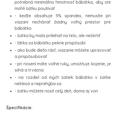
potrebná minimálna hmotnosť bábätka, aby ste
mohli šatku používať
- keďže obsahuje 5% spandex, nemusíte pri
viazaní nechávať žiadny voľný priestor pre
bábätko
- šatka by mala priliehať na telo, ale neškrtiť
- látka sa bábätku pekne prispôsobí
- ako bude dieťa rásť, viazanie môžete upravovať
a prispôsobovať
- pri nosení máte voľné ruky, umožňuje kojenie, je
silná a trvácna
- na rozdiel od iných šatiek bábätko v šatke
neklesá a neprehýba sa
- šatku môžete nosiť celý deň, doma aj von
Špecifikácie: