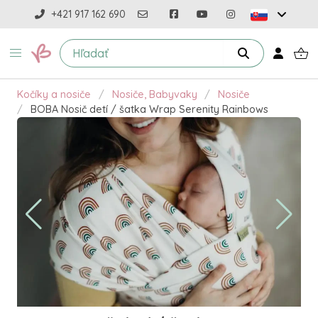
+421 917 162 690
Kočíky a nosiče
Nosiče, Babyvaky
Nosiče
BOBA Nosič detí / šatka Wrap Serenity Rainbows