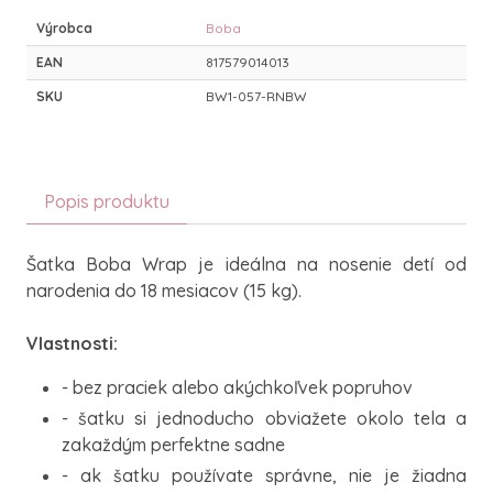
Výrobca
Boba
EAN
817579014013
SKU
BW1-057-RNBW
Popis produktu
Šatka Boba Wrap je ideálna na nosenie detí od
narodenia do 18 mesiacov (15 kg).
Vlastnosti:
- bez praciek alebo akýchkoľvek popruhov
- šatku si jednoducho obviažete okolo tela a
zakaždým perfektne sadne
- ak šatku používate správne, nie je žiadna