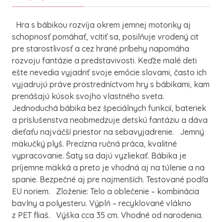
Hra s bábikou rozvíja okrem jemnej motoriky aj
schopnosť pomáhať, vcítiť sa, posilňuje vrodený cit
pre starostlivosť a cez hrané príbehy napomáha
rozvoju fantázie a predstavivosti. Keďže malé deti
ešte nevedia vyjadriť svoje emócie slovami, často ich
vyjadrujú práve prostredníctvom hry s bábikami, kam
prenášajú kúsok svojho vlastného sveta.
Jednoduchá bábika bez špeciálnych funkcií, bateriek
a príslušenstva neobmedzuje detskú fantáziu a dáva
dieťaťu najväčší priestor na sebavyjadrenie. Jemný
mäkučký plyš. Precízna ručná práca, kvalitné
vypracovanie. Šaty sa dajú vyzliekať. Bábika je
príjemne mäkká a preto je vhodná aj na túlenie a na
spanie. Bezpečné aj pre najmenších. Testované podľa
EU noriem. Zloženie: Telo a oblečenie – kombinácia
bavlny a polyesteru. Výplň – recyklované vlákno
z PET fliaš. Výška cca 35 cm. Vhodné od narodenia.