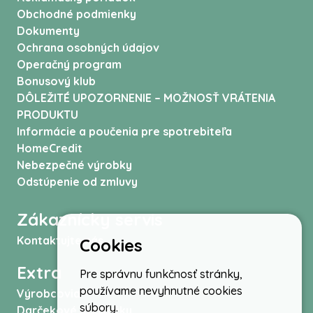
Obchodné podmienky
Dokumenty
Ochrana osobných údajov
Operačný program
Bonusový klub
DÔLEŽITÉ UPOZORNENIE – MOŽNOSŤ VRÁTENIA
PRODUKTU
Informácie a poučenia pre spotrebiteľa
HomeCredit
Nebezpečné výrobky
Odstúpenie od zmluvy
Zákaznícky servis
Kontaktujte nás
Cookies
Extra
Pre správnu funkčnosť stránky,
používame nevyhnutné cookies
Výrobcovia
súbory.
Darčekové poukážky