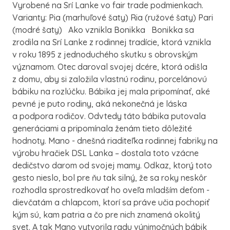
Vyrobené na Srí Lanke vo fair trade podmienkach.
Varianty: Pia (marhuľové šaty) Ria (ružové šaty) Pari
(modré šaty) Ako vznikla Bonikka Bonikka sa
zrodila na Srí Lanke z rodinnej tradície, ktorá vznikla
v roku 1895 z jednoduchého skutku s obrovským
významom. Otec daroval svojej dcére, ktorá odišla
z domu, aby si založila vlastnú rodinu, porcelánovú
bábiku na rozlúčku. Bábika jej mala pripomínať, aké
pevné je puto rodiny, aká nekonečná je láska
a podpora rodičov. Odvtedy táto bábika putovala
generáciami a pripomínala ženám tieto dôležité
hodnoty. Mano - dnešná riaditeľka rodinnej fabriky na
výrobu hračiek DSL Lanka – dostala toto vzácne
dedičstvo darom od svojej mamy. Odkaz, ktorý toto
gesto nieslo, bol pre ňu tak silný, že sa roky neskôr
rozhodla sprostredkovať ho oveľa mladším deťom -
dievčatám a chlapcom, ktorí sa práve učia pochopiť
kým sú, kam patria a čo pre nich znamená okolitý
svet. A tak Mano vytvorila radu výnimočných bábik