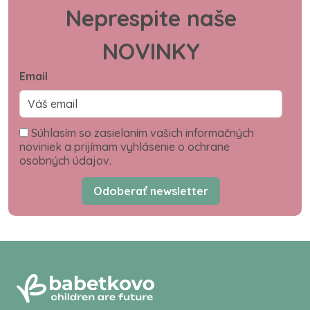
Neprespite naše
NOVINKY
Email
Súhlasím so zasielaním vašich informačných
noviniek a prijímam vyhlásenie o ochrane
osobných údajov.
Odoberať newsletter