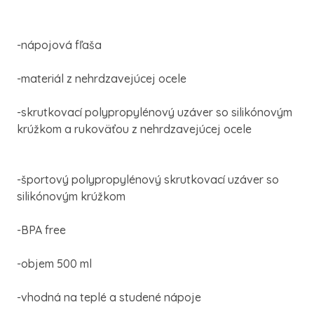
-nápojová fľaša
-materiál z nehrdzavejúcej ocele
-skrutkovací polypropylénový uzáver so silikónovým
krúžkom a rukoväťou z nehrdzavejúcej ocele
-športový polypropylénový skrutkovací uzáver so
silikónovým krúžkom
-BPA free
-objem 500 ml
-vhodná na teplé a studené nápoje