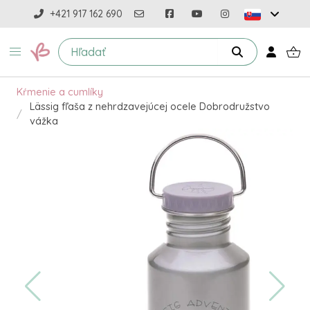
+421 917 162 690
Kŕmenie a cumlíky
Lässig fľaša z nehrdzavejúcej ocele Dobrodružstvo
vážka