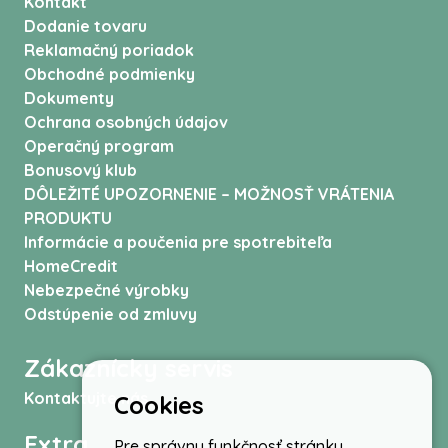
Kontakt
Dodanie tovaru
Reklamačný poriadok
Obchodné podmienky
Dokumenty
Ochrana osobných údajov
Operačný program
Bonusový klub
DÔLEŽITÉ UPOZORNENIE – MOŽNOSŤ VRÁTENIA
PRODUKTU
Informácie a poučenia pre spotrebiteľa
HomeCredit
Nebezpečné výrobky
Odstúpenie od zmluvy
Zákaznícky servis
Kontaktujte nás
Cookies
Extra
Pre správnu funkčnosť stránky,