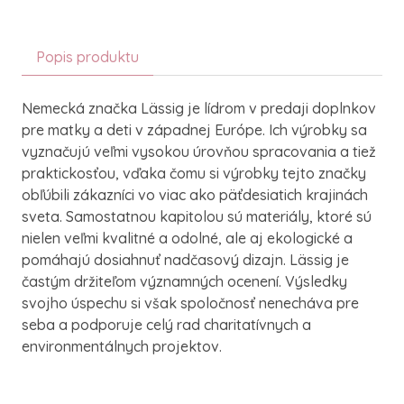
Popis produktu
Nemecká značka Lässig je lídrom v predaji doplnkov
pre matky a deti v západnej Európe. Ich výrobky sa
vyznačujú veľmi vysokou úrovňou spracovania a tiež
praktickosťou, vďaka čomu si výrobky tejto značky
obľúbili zákazníci vo viac ako päťdesiatich krajinách
sveta. Samostatnou kapitolou sú materiály, ktoré sú
nielen veľmi kvalitné a odolné, ale aj ekologické a
pomáhajú dosiahnuť nadčasový dizajn. Lässig je
častým držiteľom významných ocenení. Výsledky
svojho úspechu si však spoločnosť nenecháva pre
seba a podporuje celý rad charitatívnych a
environmentálnych projektov.