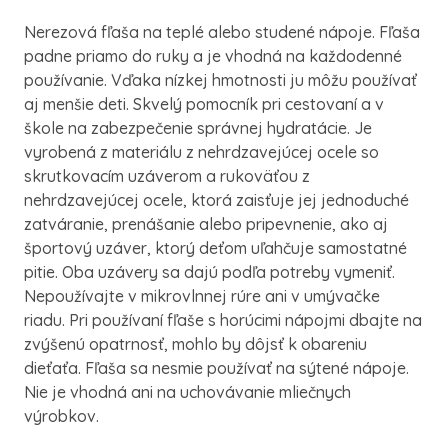
Nerezová fľaša na teplé alebo studené nápoje. Fľaša
padne priamo do ruky a je vhodná na každodenné
používanie. Vďaka nízkej hmotnosti ju môžu používať
aj menšie deti. Skvelý pomocník pri cestovaní a v
škole na zabezpečenie správnej hydratácie. Je
vyrobená z materiálu z nehrdzavejúcej ocele so
skrutkovacím uzáverom a rukoväťou z
nehrdzavejúcej ocele, ktorá zaisťuje jej jednoduché
zatváranie, prenášanie alebo pripevnenie, ako aj
športový uzáver, ktorý deťom uľahčuje samostatné
pitie. Oba uzávery sa dajú podľa potreby vymeniť.
Nepoužívajte v mikrovlnnej rúre ani v umývačke
riadu. Pri používaní fľaše s horúcimi nápojmi dbajte na
zvýšenú opatrnosť, mohlo by dôjsť k obareniu
dieťaťa. Fľaša sa nesmie používať na sýtené nápoje.
Nie je vhodná ani na uchovávanie mliečnych
výrobkov.