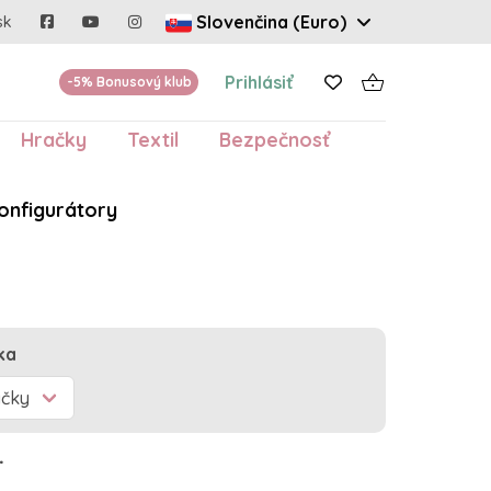
Slovenčina (Euro)
sk
Prihlásiť
-5% Bonusový klub
Hračky
Textil
Bezpečnosť
onfigurátory
ka
.