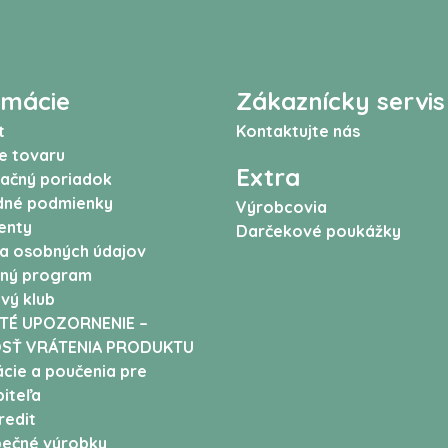
rmácie
Zákaznícky servis
t
Kontaktujte nás
e tovaru
Extra
ačný poriadok
né podmienky
Výrobcovia
enty
Darčekové poukážky
a osobných údajov
ný program
vý klub
TÉ UPOZORNENIE –
SŤ VRÁTENIA PRODUKTU
cie a poučenia pre
iteľa
edit
ečné výrobky