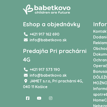
Eshop a objednávky
Info
Kontak
+421 917 162 690
Dodani
info@babetkovo.sk
Reklam
Obchod
Predajňa Pri prachárni
Dokum
4G
Ochran
Operač
+421 917 573 190
Bonuso
info@babetkovo.sk
DÔLEŽI
JAMET s.r.o,
Pri prachárni 4G,
MOŽNO
040 11 Košice
Informá
spotreb
HomeCr
Nebezp