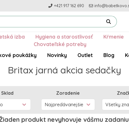
+421 917 162 690
info@babetkovo.
etská izba
Hygiena a starostlivosť
Kŕmenie
Chovateľské potreby
kové poukážky
Novinky
Outlet
Blog
K
Britax jarná akcia sedačky
Sklad
Zoradenie
Znač
Žiaden produkt nevyhovuje vášmu zadaniu