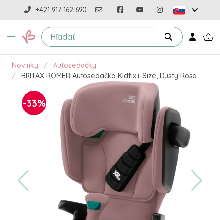
+421 917 162 690
Novinky
Autosedačky
BRITAX RÖMER Autosedačka Kidfix i-Size, Dusty Rose
-33%