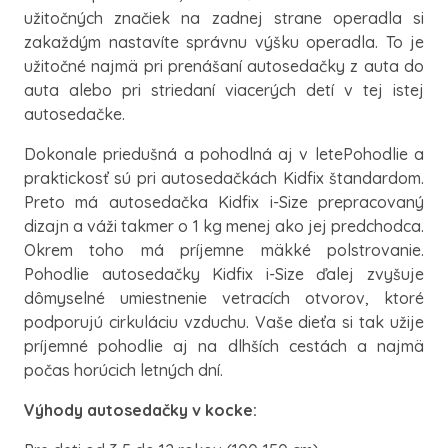
užitočných značiek na zadnej strane operadla si
zakaždým nastavíte správnu výšku operadla. To je
užitočné najmä pri prenášaní autosedačky z auta do
auta alebo pri striedaní viacerých detí v tej istej
autosedačke.
Dokonale priedušná a pohodlná aj v letePohodlie a
praktickosť sú pri autosedačkách Kidfix štandardom.
Preto má autosedačka Kidfix i-Size prepracovaný
dizajn a váži takmer o 1 kg menej ako jej predchodca.
Okrem toho má príjemne mäkké polstrovanie.
Pohodlie autosedačky Kidfix i-Size ďalej zvyšuje
dômyselné umiestnenie vetracích otvorov, ktoré
podporujú cirkuláciu vzduchu. Vaše dieťa si tak užije
príjemné pohodlie aj na dlhších cestách a najmä
počas horúcich letných dní.
Výhody autosedačky v kocke: