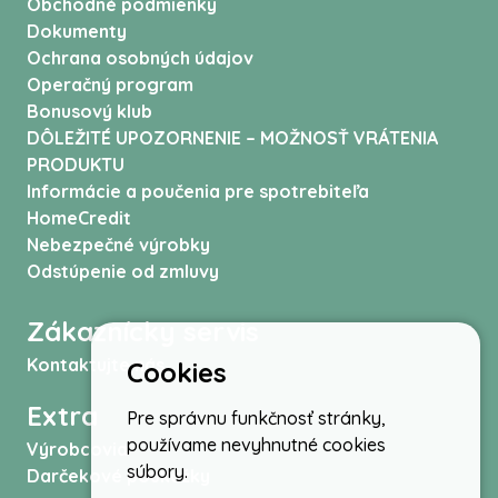
Obchodné podmienky
Dokumenty
Ochrana osobných údajov
Operačný program
Bonusový klub
DÔLEŽITÉ UPOZORNENIE – MOŽNOSŤ VRÁTENIA
PRODUKTU
Informácie a poučenia pre spotrebiteľa
HomeCredit
Nebezpečné výrobky
Odstúpenie od zmluvy
Zákaznícky servis
Kontaktujte nás
Cookies
Extra
Pre správnu funkčnosť stránky,
používame nevyhnutné cookies
Výrobcovia
súbory.
Darčekové poukážky