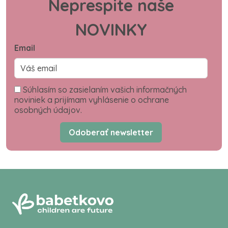
Neprespite naše
NOVINKY
Email
Súhlasím so zasielaním vašich informačných
noviniek a prijímam vyhlásenie o ochrane
osobných údajov.
Odoberať newsletter