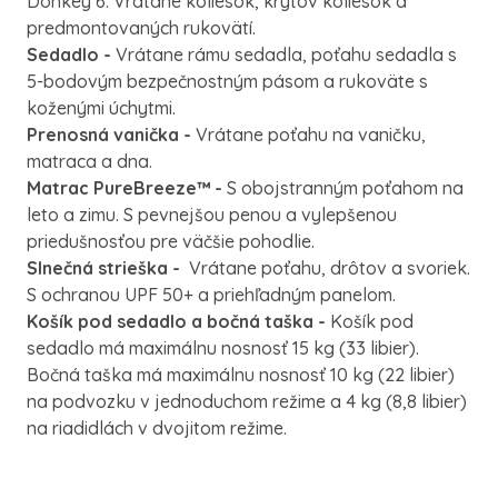
Donkey 6. Vrátane koliesok, krytov koliesok a
predmontovaných rukovätí.
Sedadlo -
Vrátane rámu sedadla, poťahu sedadla s
5-bodovým bezpečnostným pásom a rukoväte s
koženými úchytmi.
Prenosná vanička -
Vrátane poťahu na vaničku,
matraca a dna.
Matrac PureBreeze™ -
S obojstranným poťahom na
leto a zimu. S pevnejšou penou a vylepšenou
priedušnosťou pre väčšie pohodlie.
Slnečná strieška -
Vrátane poťahu, drôtov a svoriek.
S ochranou UPF 50+ a priehľadným panelom.
Košík pod sedadlo a bočná taška -
Košík pod
sedadlo má maximálnu nosnosť 15 kg (33 libier).
Bočná taška má maximálnu nosnosť 10 kg (22 libier)
na podvozku v jednoduchom režime a 4 kg (8,8 libier)
na riadidlách v dvojitom režime.