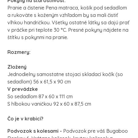
Pokyny na starostlivosť:
Pranie a čistenie Pena matraca, košík pod sedadlom
a rukoväte s koženým vzhľadom by sa mali čistiť
vlhkou handričkou. Všetky ostatné látky sa dajú prať
v práčke pri teplote 30 °C. Presné pokyny nájdete na
štítku s pokynmi na pranie.
Rozmery:
Zložený
Jednodielny samostatne stojaci skladací kočík (so
sedadlom) 56 x 61,5 x 90 cm
V prevádzke
So sedadlom 87 x 60 x 111 cm
S hlbokou vaničkou 92 x 60 x 87,5 cm
Čo je v krabici?
Podvozok s kolesami -
Podvozok pre váš Bugaboo