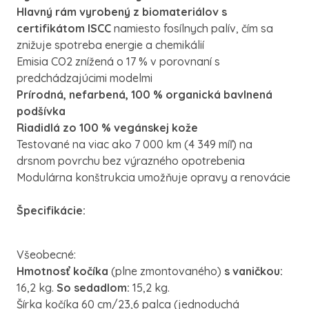
Hlavný rám vyrobený z biomateriálov s
certifikátom ISCC
namiesto fosílnych palív, čím sa
znižuje spotreba energie a chemikálií
Emisia CO2 znížená o 17 % v porovnaní s
predchádzajúcimi modelmi
Prírodná, nefarbená, 100 % organická bavlnená
podšívka
Riadidlá zo 100 % vegánskej kože
Testované na viac ako 7 000 km (4 349 míľ) na
drsnom povrchu bez výrazného opotrebenia
Modulárna konštrukcia umožňuje opravy a renovácie
Špecifikácie:
Všeobecné:
Hmotnosť kočíka
(plne zmontovaného)
s vaničkou:
16,2 kg.
So sedadlom:
15,2 kg.
Šírka kočíka 60 cm/23,6 palca (jednoduchá