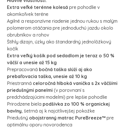
Hlavné vlastnosti:
Extra veľké terénne kolesá
pre pohodlie v
akomkoľvek teréne
Agilné a responzívne riadenie jednou rukou s malým
polomerom otáčania pre jednoduchú jazdu okolo
obrubníkov a rohov
Štíhly dizajn, úzky ako štandardný jednolôžkový
kočík
Extra veľký košík pod sedadlom je teraz o 50 %
väčší a unesie až 15 kg
Prepracovaná
bočná taška slúži aj ako
prebaľovacia taška, unesie až 10 kg
Priestranná
celoročná hlboká vanička s 2x väčšími
priedušnými panelmi
(v porovnaní s
predchádzajúcimi modelmi) pre lepšie pohodlie
Prirodzene biela
podšívka zo 100 % organickej
bavlny
, šetrná aj k najcitlivejšej pokožke
Priedušný
obojstranný matrac PureBreeze™
pre
optimálnu oporu novorodenca