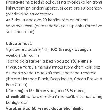
Prestaviteľné z jednolôžkovej na dvojlôžko len tromi
kliknutiami pri pridaní športovej časti pre súrodencov
(predáva sa samostatne)
Až 3 deti a viac ako 20 konfigurácií pri pridaní
športovej časti (autosedačiek) a stupienku (predáva
sa samostatne)
Udržateľnosť:
Vyrobené z odolnejších,
100 % recyklovaných
vonkajších tkanín
Technológia
farbenia bez vody zaisťuje dlhšie
trvajúce farby
s menším množstvom chemikálií, bez
plytvania vodou a so zníženou spotrebou energie
(iba pre Heritage Black, Deep Indigo, Cocoa Brown a
Fern Green)
Ušetrených 154 litrov vody a o 18 % menej
chemikálií
na farbenie tkanín na kočík v samostatnej
konfigurácii
Vyrobené zo 60 % recyklovaného hliníka