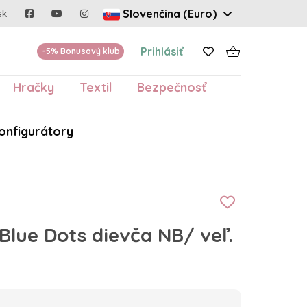
Slovenčina (Euro)
sk
Prihlásiť
-5% Bonusový klub
Hračky
Textil
Bezpečnosť
onfigurátory
Blue Dots dievča NB/ veľ.