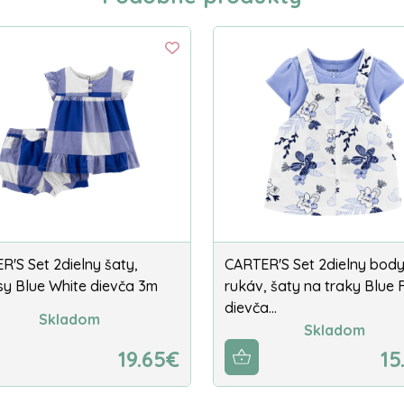
R'S Set 2dielny šaty,
CARTER'S Set 2dielny body 
sy Blue White dievča 3m
rukáv, šaty na traky Blue F
dievča…
Skladom
Skladom
19.65€
15