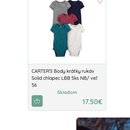
CARTER'S Body krátky rukáv
Solid chlapec LBB 5ks NB/ veľ.
56
Skladom
17.50€