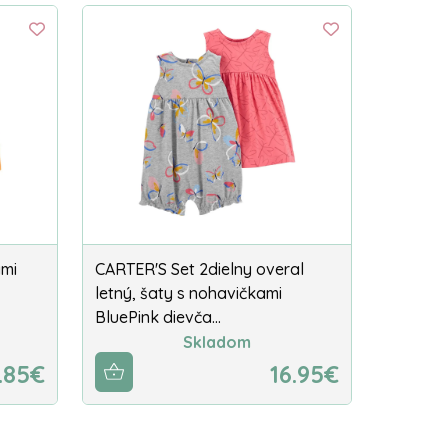
ami
CARTER'S Set 2dielny overal
letný, šaty s nohavičkami
BluePink dievča…
Skladom
.85€
16.95€