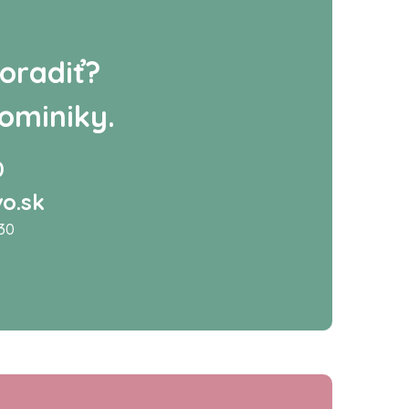
oradiť?
ominiky.
0
o.sk
:30