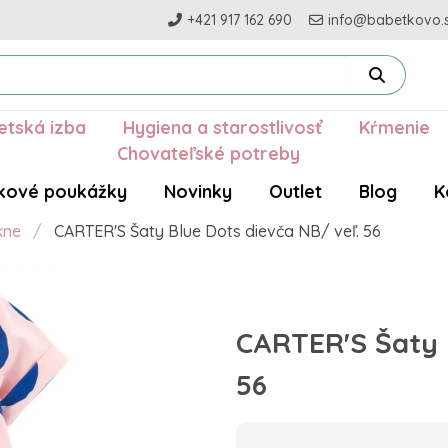
+421 917 162 690
info@babetkovo.
etská izba
Hygiena a starostlivosť
Kŕmenie
Chovateľské potreby
kové poukážky
Novinky
Outlet
Blog
K
kne
CARTER'S Šaty Blue Dots dievča NB/ veľ. 56
CARTER'S Šaty 
56