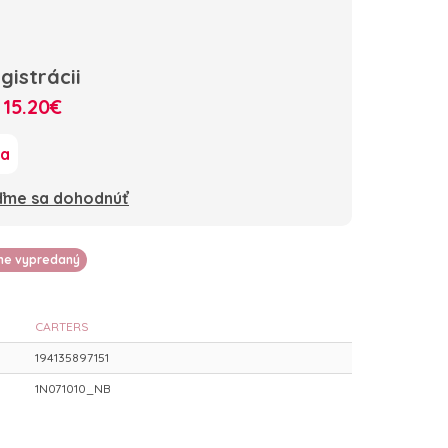
gistrácii
:
15.20€
ka
oďme sa dohodnúť
lne vypredaný
CARTERS
194135897151
1N071010_NB