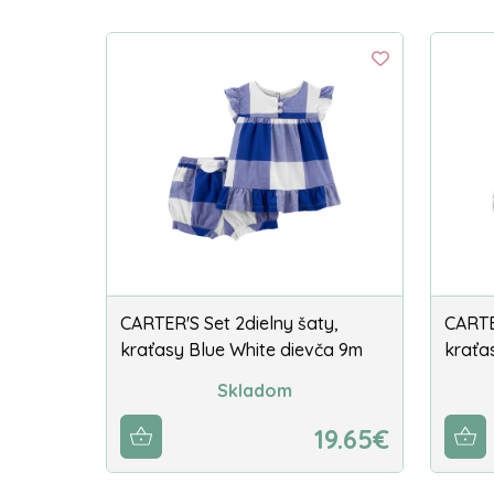
CARTER'S Set 2dielny šaty,
CARTE
kraťasy Blue White dievča 9m
kraťa
Skladom
19.65€