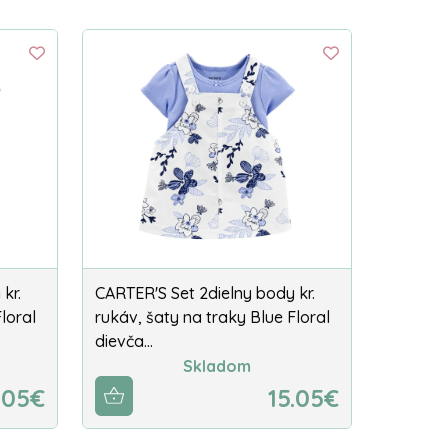
kr.
CARTER'S Set 2dielny body kr.
loral
rukáv, šaty na traky Blue Floral
dievča…
Skladom
.05€
15.05€