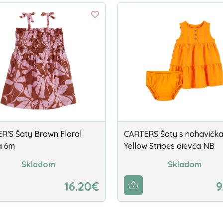
R'S Šaty Brown Floral
CARTERS Šaty s nohavičk
a 6m
Yellow Stripes dievča NB
Skladom
Skladom
16.20€
9