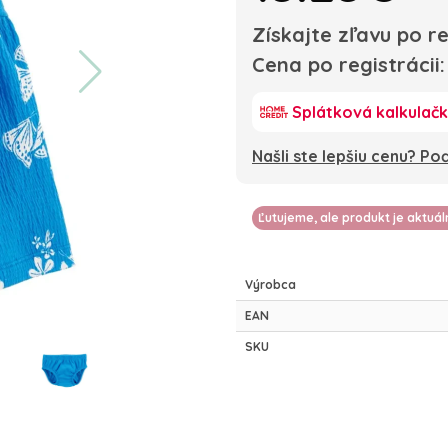
Získajte zľavu po re
Cena po registrácii
Splátková kalkulač
Našli ste lepšiu cenu? P
Ľutujeme, ale produkt je aktuá
Výrobca
EAN
SKU