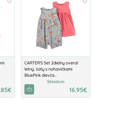
ami
CARTER'S Set 2dielny overal
letný, šaty s nohavičkami
BluePink dievča…
Skladom
.85€
16.95€