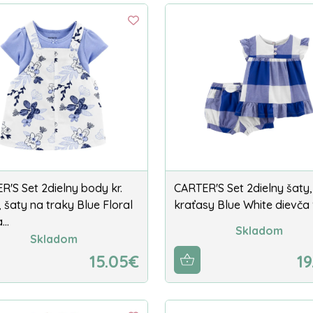
R'S Set 2dielny body kr.
CARTER'S Set 2dielny šaty,
 šaty na traky Blue Floral
kraťasy Blue White dievča
a…
Skladom
Skladom
15.05€
19