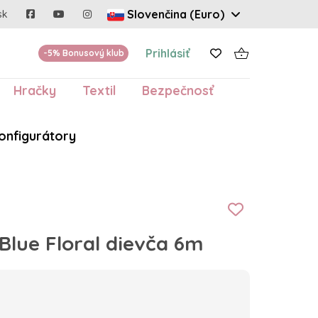
Slovenčina (Euro)
sk
Prihlásiť
-5% Bonusový klub
Hračky
Textil
Bezpečnosť
onfigurátory
Blue Floral dievča 6m