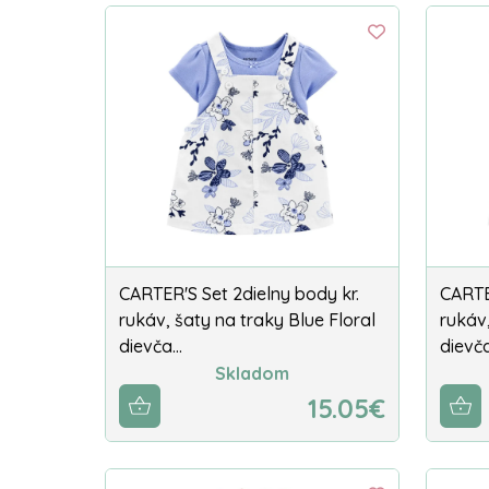
CARTER'S Set 2dielny body kr.
CARTE
rukáv, šaty na traky Blue Floral
rukáv,
dievča…
dievč
Skladom
15.05€