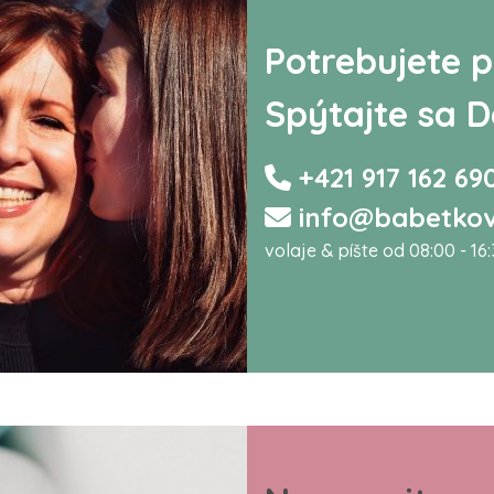
Potrebujete p
Spýtajte sa D
+421 917 162 69
info@babetkov
volaje & píšte od 08:00 - 16