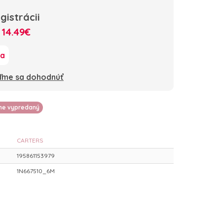
gistrácii
:
14.49€
ka
oďme sa dohodnúť
lne vypredaný
CARTERS
195861153979
1N667510_6M