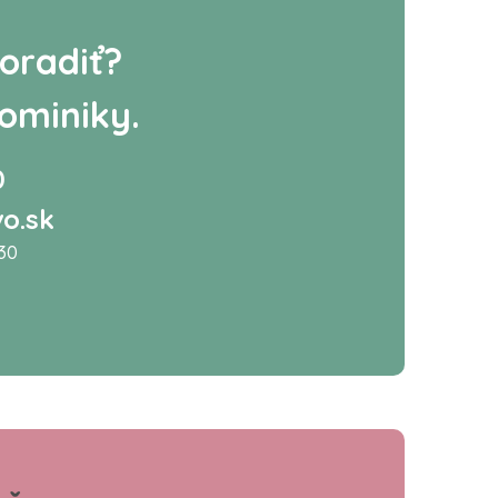
oradiť?
ominiky.
0
o.sk
:30