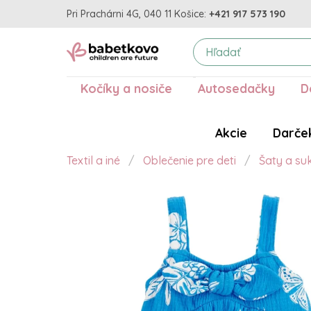
Pri Prachárni 4G, 040 11 Košice:
+421 917 573 190
Kočíky a nosiče
Autosedačky
D
Akcie
Darče
Textil a iné
Oblečenie pre deti
Šaty a su