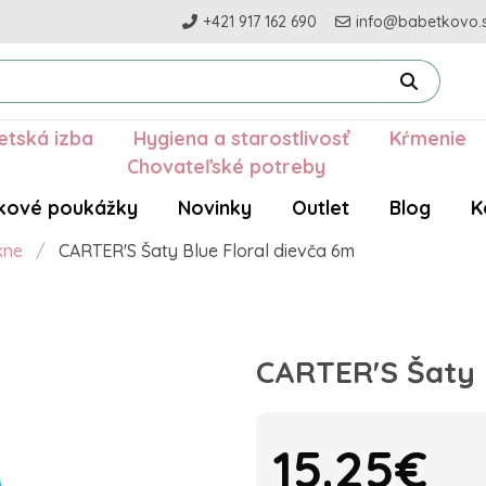
+421 917 162 690
info@babetkovo.
etská izba
Hygiena a starostlivosť
Kŕmenie
Chovateľské potreby
kové poukážky
Novinky
Outlet
Blog
K
kne
CARTER'S Šaty Blue Floral dievča 6m
CARTER'S Šaty 
15.25€