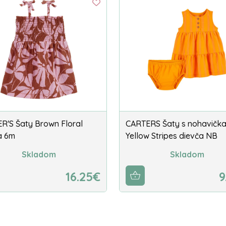
R'S Šaty Brown Floral
CARTERS Šaty s nohavičk
a 6m
Yellow Stripes dievča NB
Skladom
Skladom
16.25€
9