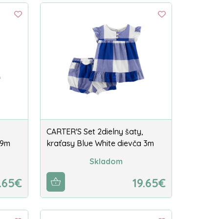
CARTER'S Set 2dielny šaty,
 9m
kraťasy Blue White dievča 3m
Skladom
.65€
19.65€