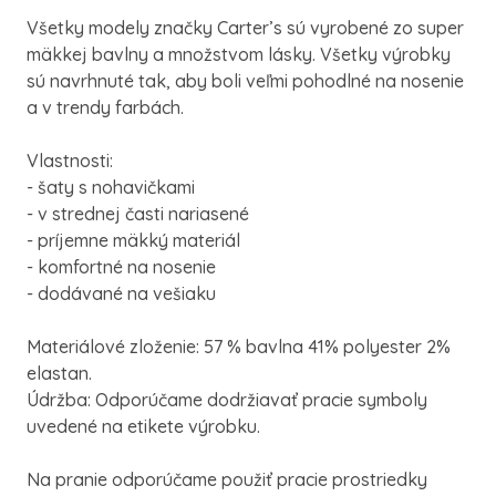
Všetky modely značky Carter’s sú vyrobené zo super
mäkkej bavlny a množstvom lásky. Všetky výrobky
sú navrhnuté tak, aby boli veľmi pohodlné na nosenie
a v trendy farbách.
Vlastnosti:
- šaty s nohavičkami
- v strednej časti nariasené
- príjemne mäkký materiál
- komfortné na nosenie
- dodávané na vešiaku
Materiálové zloženie: 57 % bavlna 41% polyester 2%
elastan.
Údržba: Odporúčame dodržiavať pracie symboly
uvedené na etikete výrobku.
Na pranie odporúčame použiť pracie prostriedky