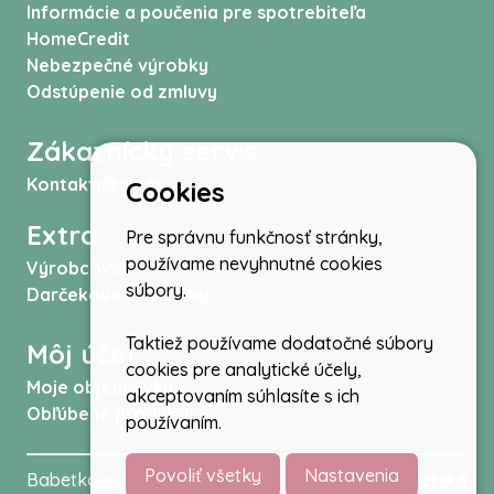
Informácie a poučenia pre spotrebiteľa
HomeCredit
Nebezpečné výrobky
Odstúpenie od zmluvy
Zákaznícky servis
Kontaktujte nás
Cookies
Extra
Pre správnu funkčnosť stránky,
používame nevyhnutné cookies
Výrobcovia
súbory.
Darčekové poukážky
Taktiež používame dodatočné súbory
Môj účet
cookies pre analytické účely,
Moje objednávky
akceptovaním súhlasíte s ich
Obľúbené produkty
používaním.
Povoliť všetky
Nastavenia
Babetkovo.sk © 2026 -
Kočíky
,
autosedačky
,
Detská