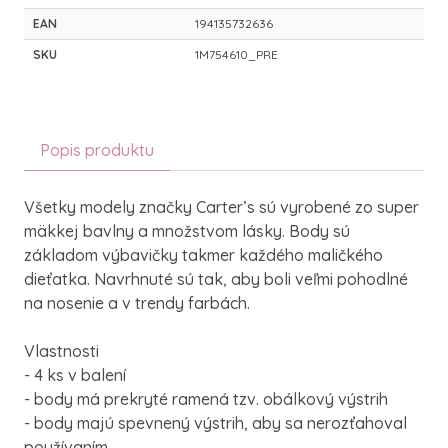
EAN
194135732636
SKU
1M754610_PRE
Popis produktu
Všetky modely značky Carter’s sú vyrobené zo super
mäkkej bavlny a množstvom lásky. Body sú
základom výbavičky takmer každého maličkého
dieťatka. Navrhnuté sú tak, aby boli veľmi pohodlné
na nosenie a v trendy farbách.
Vlastnosti
- 4 ks v balení
- body má prekryté ramená tzv. obálkový výstrih
- body majú spevnený výstrih, aby sa nerozťahoval
používaním