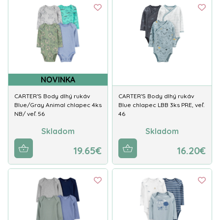
NOVINKA
CARTER'S Body dlhý rukáv
CARTER'S Body dlhý rukáv
Blue/Gray Animal chlapec 4ks
Blue chlapec LBB 3ks PRE, veľ.
NB/ veľ. 56
46
Skladom
Skladom
19.65€
16.20€