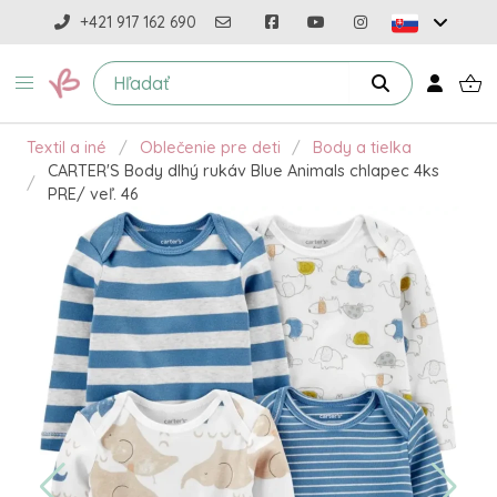
+421 917 162 690
Textil a iné
Oblečenie pre deti
Body a tielka
CARTER'S Body dlhý rukáv Blue Animals chlapec 4ks
PRE/ veľ. 46