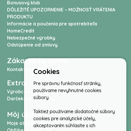
Bonusový klub
DÔLEŽITÉ UPOZORNENIE – MOŽNOSŤ VRÁTENIA
PRODUKTU
Informácie a poučenia pre spotrebiteľa
HomeCredit
Nebezpečné výrobky
Odstúpenie od zmluvy
Zákaznícky servis
Kontaktujte nás
Cookies
Extra
Pre správnu funkčnosť stránky,
používame nevyhnutné cookies
Výrobcovia
súbory.
Darčekové poukážky
Taktiež používame dodatočné súbory
Môj účet
cookies pre analytické účely,
Moje objednávky
akceptovaním súhlasíte s ich
Obľúbené produkty