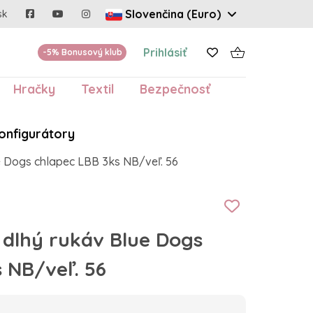
Slovenčina (Euro)
sk
Prihlásiť
-5% Bonusový klub
Hračky
Textil
Bezpečnosť
onfigurátory
 Dogs chlapec LBB 3ks NB/veľ. 56
dlhý rukáv Blue Dogs
 NB/veľ. 56