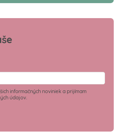
aše
šich informačných noviniek a prijímam
ých údajov.