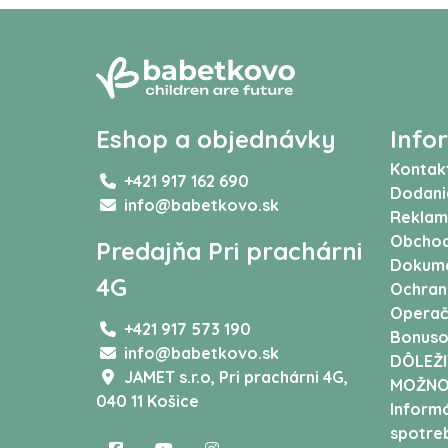
Eshop a objednávky
Info
Kontak
+421 917 162 690
Dodani
info@babetkovo.sk
Reklam
Obchod
Predajňa Pri prachárni
Dokum
4G
Ochran
Operač
+421 917 573 190
Bonuso
info@babetkovo.sk
DÔLEŽI
JAMET s.r.o,
Pri prachárni 4G,
MOŽNO
040 11 Košice
Informá
spotreb