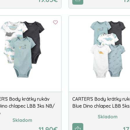
R'S Body krátky rukáv
CARTER'S Body krátky ru
Dino chlapec LBB 3ks NB/
Blue Dino chlapec LBB 5k
6
Skladom
Skladom
11.90€
17