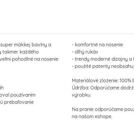
 super mäkkej bavlny a
- komfortné na nosenie
y takmer každého
- dlhý rukáv
 veľmi pohodlné na nosenie
- trendy moderné dizajny a 
- použité patenty neobsahuj
Materiálové zloženie: 100% 
ih
Údržba: Odporúčame dodrži
hoval používaním
výrobku.
jú prebaľovanie
Na pranie odporúčame použi
na našom eshope.