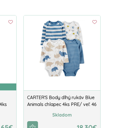
CARTER'S Body dlhý rukáv Blue
4ks
Animals chlapec 4ks PRE/ veľ. 46
Skladom
.65€
18.30€