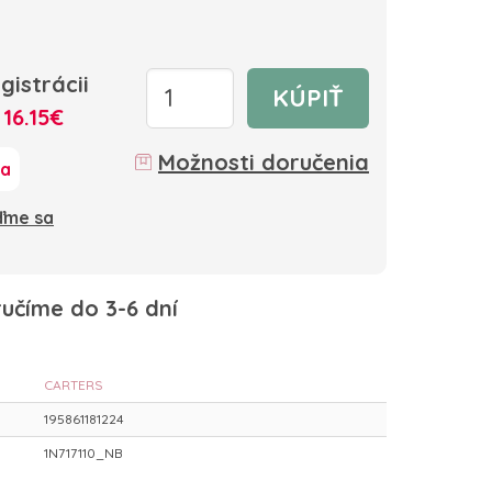
gistrácii
KÚPIŤ
:
16.15€
Možnosti doručenia
ka
oďme sa
učíme do 3-6 dní
CARTERS
195861181224
1N717110_NB