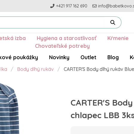
+421 917 162 690
info@babetkovo.
etská izba
Hygiena a starostlivosť
Kŕmenie
Chovateľské potreby
kové poukážky
Novinky
Outlet
Blog
K
elka
Body dlhý rukáv
CARTER'S Body dlhý rukáv Blue
CARTER'S Body 
chlapec LBB 3ks