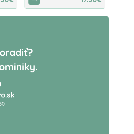
oradiť?
ominiky.
0
o.sk
:30