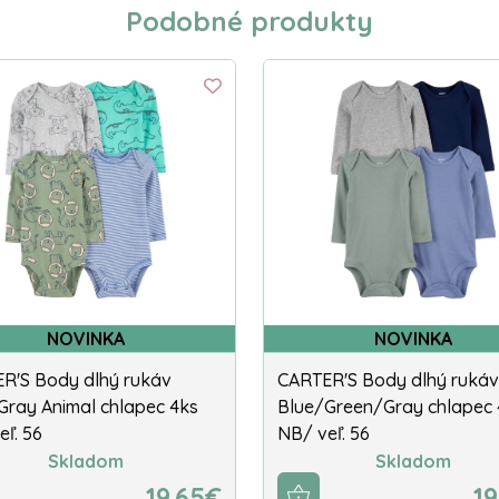
Podobné produkty
NOVINKA
NOVINKA
R'S Body dlhý rukáv
CARTER'S Body dlhý rukáv
Gray Animal chlapec 4ks
Blue/Green/Gray chlapec 
eľ. 56
NB/ veľ. 56
Skladom
Skladom
19.65€
19