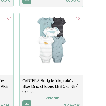
káv
CARTER'S Body krátky rukáv
s PRE
Blue Dino chlapec LBB 5ks NB/
veľ. 56
Skladom
.50€
17.50€