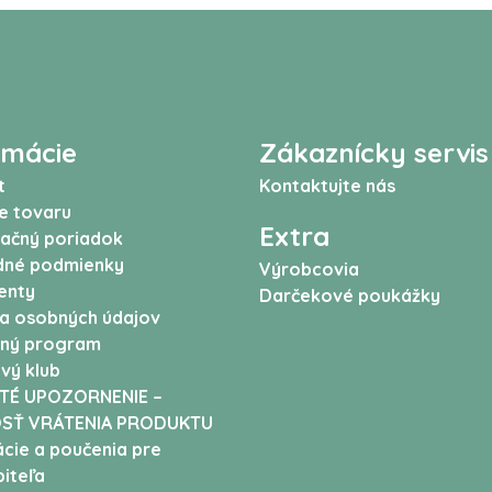
rmácie
Zákaznícky servis
t
Kontaktujte nás
e tovaru
Extra
ačný poriadok
né podmienky
Výrobcovia
enty
Darčekové poukážky
a osobných údajov
ný program
vý klub
TÉ UPOZORNENIE –
SŤ VRÁTENIA PRODUKTU
cie a poučenia pre
iteľa