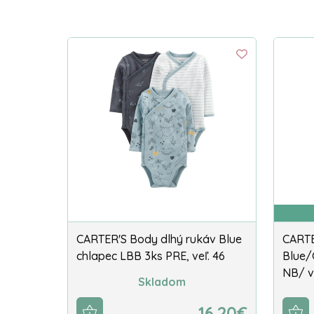
CARTER'S Body dlhý rukáv Blue
CARTE
chlapec LBB 3ks PRE, veľ. 46
Blue/
NB/ v
Skladom
16.20€