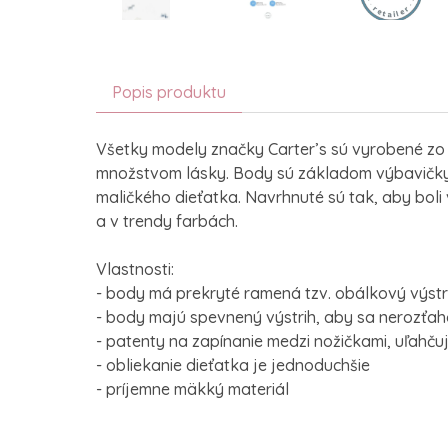
Popis produktu
Všetky modely značky Carter’s sú vyrobené zo
množstvom lásky. Body sú základom výbavičk
maličkého dieťatka. Navrhnuté sú tak, aby boli
a v trendy farbách.
Vlastnosti:
- body má prekryté ramená tzv. obálkový výstr
- body majú spevnený výstrih, aby sa nerozťa
- patenty na zapínanie medzi nožičkami, uľahču
- obliekanie dieťatka je jednoduchšie
- príjemne mäkký materiál