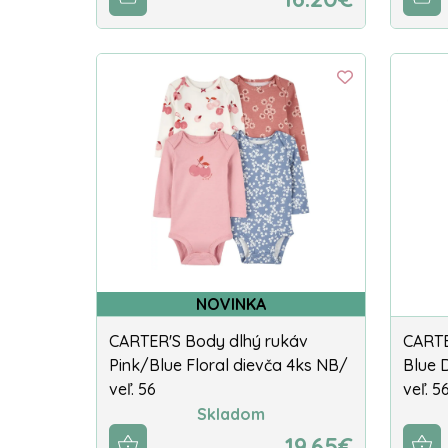
NOVINKA
CARTER'S Body dlhý rukáv
CARTE
Pink/Blue Floral dievča 4ks NB/
Blue 
veľ. 56
veľ. 5
Skladom
19.65€