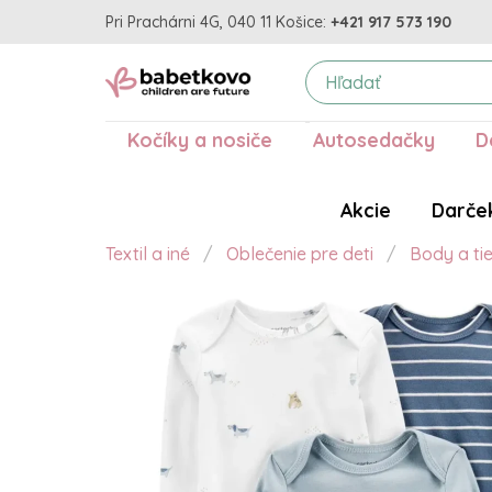
Pri Prachárni 4G, 040 11 Košice:
+421 917 573 190
Kočíky a nosiče
Autosedačky
D
Akcie
Darče
Textil a iné
Oblečenie pre deti
Body a ti