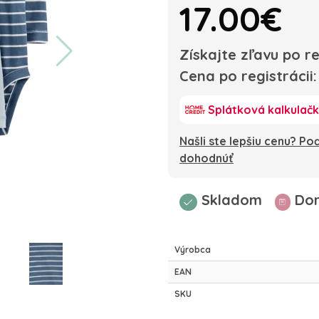
17.00€
Získajte zľavu po re
Cena po registrácii
Splátková kalkulač
Našli ste lepšiu cenu? P
dohodnúť
Skladom
Dor
Výrobca
EAN
SKU