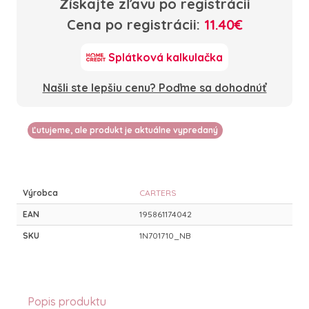
Získajte zľavu po registrácii
Cena po registrácii:
11.40€
Splátková kalkulačka
Našli ste lepšiu cenu? Poďme sa dohodnúť
Ľutujeme, ale produkt je aktuálne vypredaný
Výrobca
CARTERS
EAN
195861174042
SKU
1N701710_NB
Popis produktu