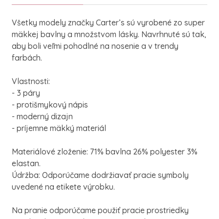
Všetky modely značky Carter’s sú vyrobené zo super
mäkkej bavlny a množstvom lásky. Navrhnuté sú tak,
aby boli veľmi pohodlné na nosenie a v trendy
farbách.
Vlastnosti:
- 3 páry
- protišmykový nápis
- moderný dizajn
- príjemne mäkký materiál
Materiálové zloženie: 71% bavlna 26% polyester 3%
elastan.
Údržba: Odporúčame dodržiavať pracie symboly
uvedené na etikete výrobku.
Na pranie odporúčame použiť pracie prostriedky