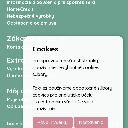
Informácie a poučenia pre spotrebiteľa
HomeCredit
Nebezpečné výrobky
Odstúpenie od zmluvy
Zákaznícky servis
Kontaktujte nás
Cookies
Extra
Pre správnu funkčnosť stránky,
používame nevyhnutné cookies
Výrobcovia
súbory.
Darčekové poukážky
Taktiež používame dodatočné súbory
Môj účet
cookies pre analytické účely,
Moje objednávky
akceptovaním súhlasíte s ich
Obľúbené produkty
používaním.
Povoliť všetky
Nastavenia
Babetkovo.sk © 2026 -
Kočíky
,
autosedačky
,
Detská