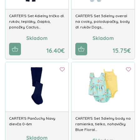
CARTER'S Set 4dielny tričko dl.
CARTER'S Set 3dielny overal
rukáv, tepláky, čiapka,
na cvoky, polodupačky, body
ponožky Cactus…
dl. rukáv Dogs…
Skladom
Skladom
16.40€
15.75€
CARTER'S Pančuchy Navy
CARTER'S Set 3dielny body na
dievča 0-6m
ramienka, tielko, nohavičky
Blue Floral…
Skladom