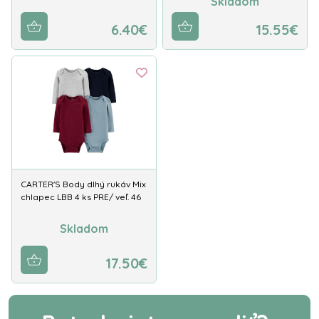
Skladom
6.40€
15.55€
CARTER'S Body dlhý rukáv Mix
chlapec LBB 4 ks PRE/ veľ. 46
Skladom
17.50€