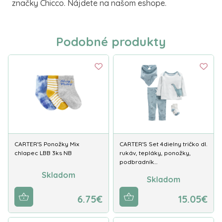
značky Chicco. Nájdete na našom eshope.
Podobné produkty
CARTER'S Ponožky Mix
CARTER'S Set 4dielny tričko dl.
chlapec LBB 3ks NB
rukáv, tepláky, ponožky,
podbradník…
Skladom
Skladom
6.75€
15.05€