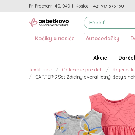
Pri Prachárni 4G, 040 11 Košice:
+421 917 573 190
Kočíky a nosiče
Autosedačky
D
Akcie
Darče
Textil a iné
Oblečenie pre deti
Kojeneck
CARTER'S Set 2dielny overal letný, šaty s no