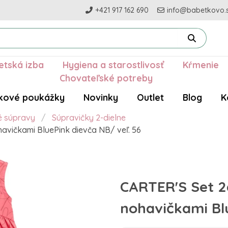
+421 917 162 690
info@babetkovo.
etská izba
Hygiena a starostlivosť
Kŕmenie
Chovateľské potreby
kové poukážky
Novinky
Outlet
Blog
K
é súpravy
Súpravičky 2-dielne
havičkami BluePink dievča NB/ veľ. 56
CARTER'S Set 2d
nohavičkami Blu