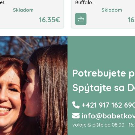
eľ.…
Buffalo…
Skladom
Skladom
16.35€
16
Potrebujete p
Spýtajte sa D
+421 917 162 69
info@babetkov
volaje & píšte od 08:00 - 16