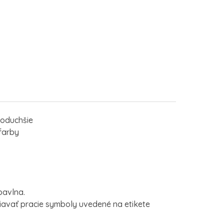
noduchšie
farby
bavlna.
avať pracie symboly uvedené na etikete