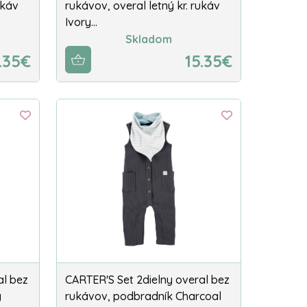
ukáv
rukávov, overal letný kr. rukáv
Ivory…
Skladom
.35€
15.35€
al bez
CARTER'S Set 2dielny overal bez
y
rukávov, podbradník Charcoal