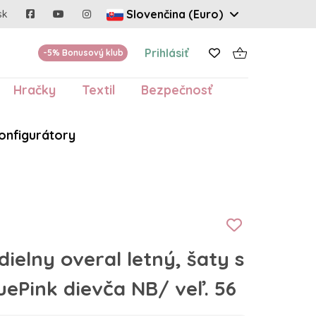
Slovenčina (Euro)
sk
Prihlásiť
-5% Bonusový klub
Hračky
Textil
Bezpečnosť
onfigurátory
ielny overal letný, šaty s
ePink dievča NB/ veľ. 56