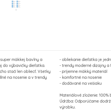
 super mäkkej bavlny a
- obliekanie dieťatka je jed
aj do výbavičky dieťatka.
- trendy moderné dizajny a 
o stačí len obliecť. Všetky
- príjemne mäkký materiál
lné na nosenie a v trendy
- komfortné na nosenie
- dodávané na vešiaku
Materiálové zloženie: 100% 
Údržba: Odporúčame dodrži
výrobku.