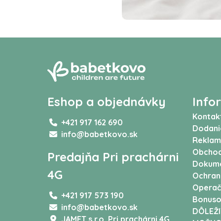
Eshop a objednávky
Info
Kontak
+421 917 162 690
Dodani
info@babetkovo.sk
Reklam
Obchod
Predajňa Pri prachárni
Dokum
4G
Ochran
Operač
+421 917 573 190
Bonuso
info@babetkovo.sk
DÔLEŽI
JAMET s.r.o,
Pri prachárni 4G,