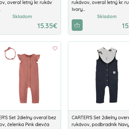
v, overal letný kr. rukáv
rukávov, overal letný kr. r
…
Ivory…
Skladom
Skladom
15.35€
15
R'S Set 2dielny overal bez
CARTER'S Set 2dielny over
ov, čelenka Pink dievča
rukávov, podbradník Nav