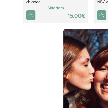
chlapec…
NB/ v
Skladom
15.00€