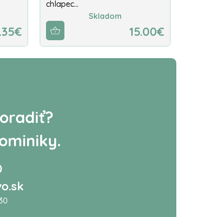
chlapec…
Skladom
.35€
15.00€
oradiť?
ominiky.
0
o.sk
:30