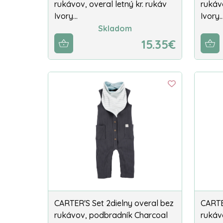
rukávov, overal letný kr. rukáv
rukávo
Ivory…
Ivory
Skladom
15.35€
CARTER'S Set 2dielny overal bez
CARTE
rukávov, podbradník Charcoal
rukáv