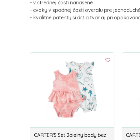
- v strednej časti nariasené
- cvoky v spodnej časti overalu pre jednoduch
- kvalitné patenty si držia tvar aj pri opakova
CARTER'S Set 2dielny body bez
CARTE