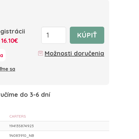
gistrácii
KÚPIŤ
:
16.10€
Možnosti doručenia
ka
oďme sa
učíme do 3-6 dní
CARTERS
194135874923
1N083910_NB