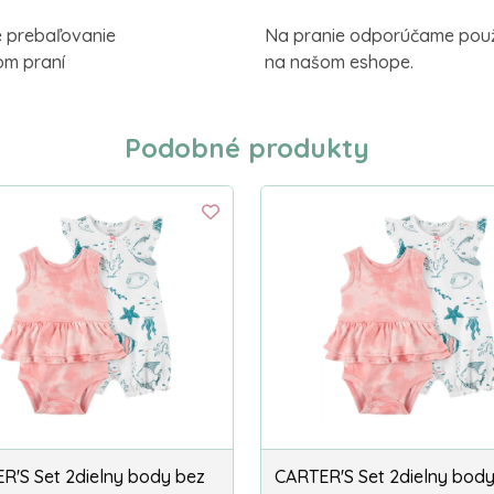
é prebaľovanie
Na pranie odporúčame použi
nom praní
na našom eshope.
Podobné produkty
R'S Set 2dielny body bez
CARTER'S Set 2dielny bod