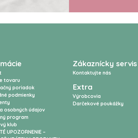
rmácie
Zákaznícky servis
t
Kontaktujte nás
e tovaru
Extra
ačný poriadok
né podmienky
Výrobcovia
enty
Darčekové poukážky
a osobných údajov
ný program
vý klub
TÉ UPOZORNENIE –