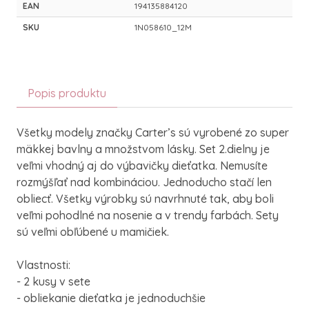
EAN
194135884120
SKU
1N058610_12M
Popis produktu
Všetky modely značky Carter’s sú vyrobené zo super
mäkkej bavlny a množstvom lásky. Set 2.dielny je
veľmi vhodný aj do výbavičky dieťatka. Nemusíte
rozmýšľať nad kombináciou. Jednoducho stačí len
obliecť. Všetky výrobky sú navrhnuté tak, aby boli
veľmi pohodlné na nosenie a v trendy farbách. Sety
sú veľmi obľúbené u mamičiek.
Vlastnosti:
- 2 kusy v sete
- obliekanie dieťatka je jednoduchšie