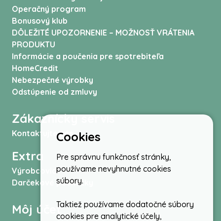
Operačný program
Bonusový klub
DÔLEŽITÉ UPOZORNENIE – MOŽNOSŤ VRÁTENIA
PRODUKTU
Informácie a poučenia pre spotrebiteľa
HomeCredit
Nebezpečné výrobky
Odstúpenie od zmluvy
Zákaznícky servis
Kontaktujte nás
Cookies
Extra
Pre správnu funkčnosť stránky,
používame nevyhnutné cookies
Výrobcovia
súbory.
Darčekové poukážky
Taktiež používame dodatočné súbory
Môj účet
cookies pre analytické účely,