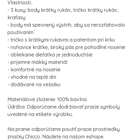
Vlastnosti:.
- 3 kusy: body krátky rukáv, tričko krátky rukáv,
kraťasy
- body má spevnený výstrih, aby sa nerozťahovalo
používaním´
- tričko s krátkymi rukávmi a patentom pri krku
- nohavice krátke, široký pás pre pohodlné nosenie
- obliekanie dieťatka je jednoduchšie
- príjemne mäkký materiál
- komfortné na nosenie
- vhodné na teplé dni
- dodávané na vešiaku
Materiálové zloženie: 100% bavlna
Údržba: Odporúčame dodržiavať pracie symboly
uvedené na etikete výrobku.
Na pranie odporúčame použiť pracie prostriedky
značky Chicco. Nájdete na našom eshope.