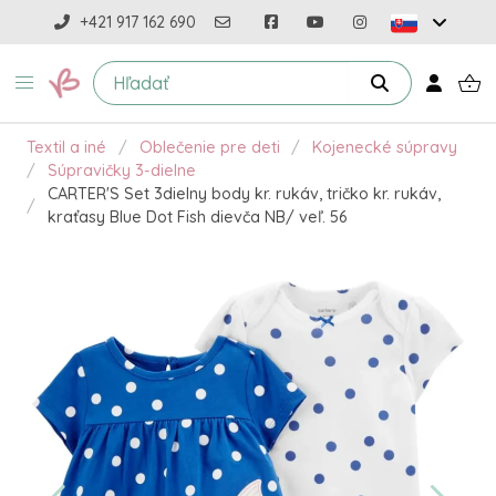
+421 917 162 690
Textil a iné
Oblečenie pre deti
Kojenecké súpravy
Súpravičky 3-dielne
CARTER'S Set 3dielny body kr. rukáv, tričko kr. rukáv,
kraťasy Blue Dot Fish dievča NB/ veľ. 56