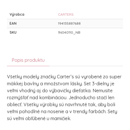
Výrobca
CARTERS
EAN
194135887688
SKU
1N040110_NB
Popis produktu
Všetky modely značky Carter’s sú vyrobené zo super
mäkkej bavlny a množstvom lásky. Set 3-dielny je
veľmi vhodný aj do výbavičky dieťatka. Nemusíte
rozmýšľať nad kombináciou. Jednoducho stačí len
obliecť. Všetky výrobky sú navrhnuté tak, aby boli
veľmi pohodlné na nosenie a v trendy farbách. Sety
sú veľmi obľúbené u mamičiek.