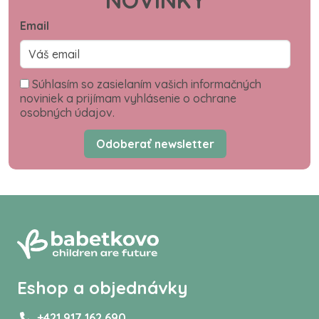
NOVINKY
Email
Súhlasím so zasielaním vašich informačných
noviniek a prijímam vyhlásenie o ochrane
osobných údajov.
Odoberať newsletter
Eshop a objednávky
+421 917 162 690