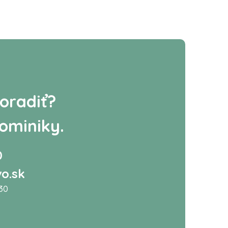
oradiť?
ominiky.
0
o.sk
:30