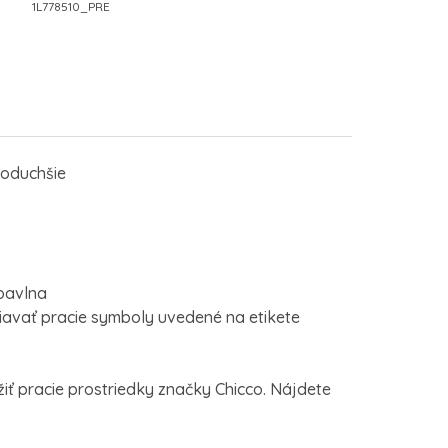
1L778510_PRE
noduchšie
 bavlna
avať pracie symboly uvedené na etikete
ť pracie prostriedky značky Chicco. Nájdete