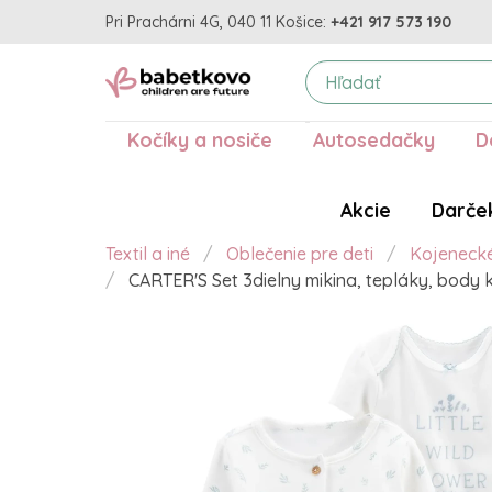
Pri Prachárni 4G, 040 11 Košice:
+421 917 573 190
Kočíky a nosiče
Autosedačky
D
Akcie
Darče
Textil a iné
Oblečenie pre deti
Kojeneck
CARTER'S Set 3dielny mikina, tepláky, body k