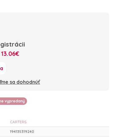
gistrácii
:
13.06€
ka
oďme sa dohodnúť
lne vypredaný
CARTERS
194135319240