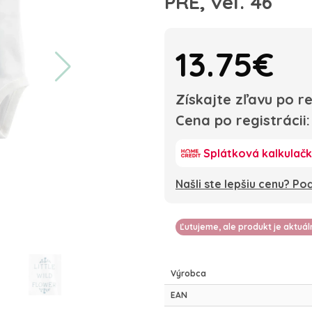
PRE, veľ. 46
13.75€
Získajte zľavu po re
Cena po registrácii
Splátková kalkulač
Našli ste lepšiu cenu? P
Ľutujeme, ale produkt je aktuá
Výrobca
EAN