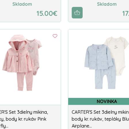
Skladom
Skladom
15.00€
17
NOVINKA
R'S Set 3dielny mikina,
CARTER'S Set 3dielny mikin
y, body kr. rukáv Pink
body kr. rukáv, tepláky Bl
fly…
Airplane…