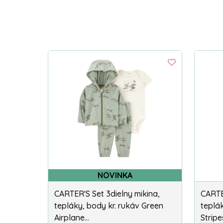
NOVINKA
CARTER'S Set 3dielny mikina,
CARTE
tepláky, body kr. rukáv Green
teplák
Airplane…
Stripe