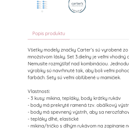
Popis produktu
Všetky modely značky Carter’s sú vyrobené zo
množstvom lásky. Set 3.dielny je veľmi vhodný 
Nemusíte rozmýšľať nad kombináciou. Jednoduch
výrobky sú navrhnuté tak, aby boli veľmi pohod
farbách. Sety sú veľmi obľúbené u mamičiek.
Vlastnosti:
- 3 kusy: mikina, tepláky, body krátky rukáv
- body má prekryté ramená tzv. obálkový výstr
- body má spevnený výstrih, aby sa nerozťaho
- tepláky dlhé, elastické
- mikina/tričko s dlhým rukávom na zapínanie 