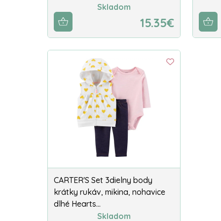
Skladom
15.35€
CARTER'S Set 3dielny body
krátky rukáv, mikina, nohavice
dlhé Hearts…
Skladom