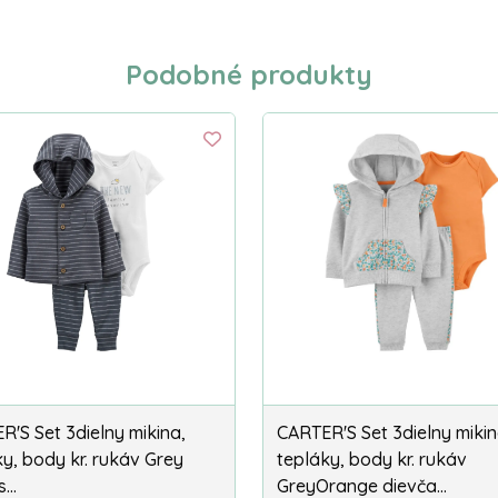
Podobné produkty
R'S Set 3dielny mikina,
CARTER'S Set 3dielny mikin
y, body kr. rukáv Grey
tepláky, body kr. rukáv
s…
GreyOrange dievča…