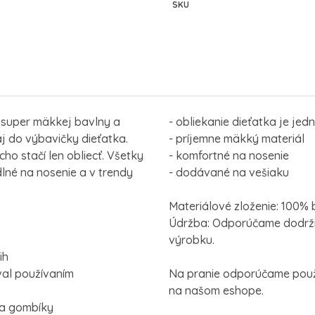
SKU
 super mäkkej bavlny a
- obliekanie dieťatka je jed
aj do výbavičky dieťatka.
- príjemne mäkký materiál
o stačí len obliecť. Všetky
- komfortné na nosenie
lné na nosenie a v trendy
- dodávané na vešiaku
Materiálové zloženie: 100%
Údržba: Odporúčame dodrži
výrobku.
ih
val používaním
Na pranie odporúčame použi
na našom eshope.
na gombíky