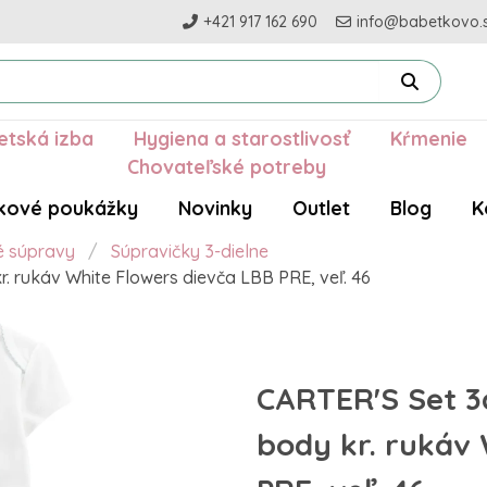
+421 917 162 690
info@babetkovo.
etská izba
Hygiena a starostlivosť
Kŕmenie
Chovateľské potreby
kové poukážky
Novinky
Outlet
Blog
K
é súpravy
Súpravičky 3-dielne
r. rukáv White Flowers dievča LBB PRE, veľ. 46
CARTER'S Set 3d
body kr. rukáv