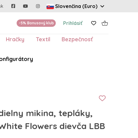
Slovenčina (Euro)
sk
Prihlásiť
-5% Bonusový klub
Hračky
Textil
Bezpečnosť
onfigurátory
ielny mikina, tepláky,
 White Flowers dievča LBB