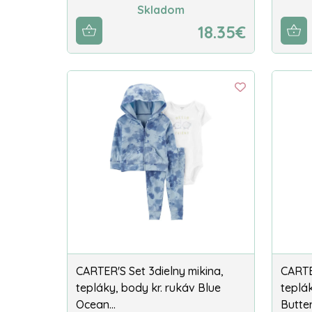
Skladom
18.35€
CARTER'S Set 3dielny mikina,
CARTE
tepláky, body kr. rukáv Blue
teplák
Ocean…
Butter