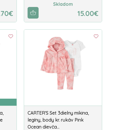
Skladom
.70€
15.00€
a,
CARTER'S Set 3dielny mikina,
ue
legíny, body kr. rukáv Pink
Ocean dievča…