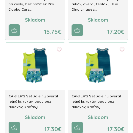
na cvoky bez nožičiek 2ks,
rukáv, overal, tepláky Blue
čiapka Cars…
Dino chlapec…
Skladom
Skladom
15.75€
17.20€
CARTER'S Set 3dielny overal
CARTER'S Set 3dielny overal
letný kr. rukáv, body bez
letný kr. rukáv, body bez
rukávov, kraťasy…
rukávov, kraťasy…
Skladom
Skladom
17.30€
17.30€