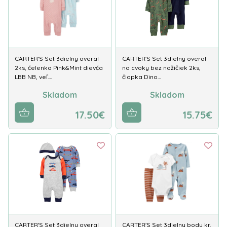
CARTER'S Set 3dielny overal
CARTER'S Set 3dielny overal
2ks, čelenka Pink&Mint dievča
na cvoky bez nožičiek 2ks,
LBB NB, veľ.…
čiapka Dino…
Skladom
Skladom
17.50€
15.75€
CARTER'S Set 3dielny overal
CARTER'S Set 3dielny body kr.