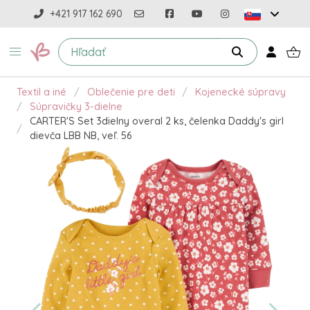
+421 917 162 690
Textil a iné
Oblečenie pre deti
Kojenecké súpravy
Súpravičky 3-dielne
CARTER'S Set 3dielny overal 2 ks, čelenka Daddy's girl
dievča LBB NB, veľ. 56