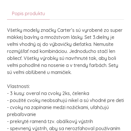
Popis produktu
Všetky modely značky Carter’s sú vyrobené zo super
mäkkej bavlny a množstvom lásky. Set 3.dielny je
veľmi vhodný aj do výbavičky dieťatka. Nemusíte
rozmýšľať nad kombináciou. Jednoducho stačí len
obliecť. Všetky výrobky sú navrhnuté tak, aby boli
veľmi pohodlné na nosenie a v trendy farbách. Sety
sú veľmi obľúbené u mamičiek.
Vlastnosti:
- 3 kusy: overal na cvoky 2ks, čelenka
- použité cvoky neobsahujú nikel a sú vhodné pre deti
- cvoky na zapínanie medzi nožičkami, uľahčujú
prebaľovanie
- prekryté ramená tzv. obálkový výstrih
- spevnený výstrih, aby sa nerozťahoval používaním