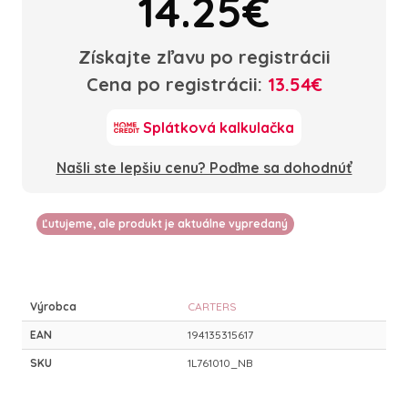
14.25€
Získajte zľavu po registrácii
Cena po registrácii:
13.54€
Splátková kalkulačka
Našli ste lepšiu cenu? Poďme sa dohodnúť
Ľutujeme, ale produkt je aktuálne vypredaný
Výrobca
CARTERS
EAN
194135315617
SKU
1L761010_NB