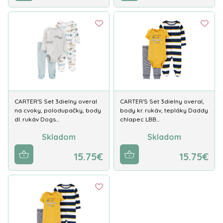
CARTER'S Set 3dielny overal
CARTER'S Set 3dielny overal,
na cvoky, polodupačky, body
body kr. rukáv, tepláky Daddy
dl. rukáv Dogs…
chlapec LBB…
Skladom
Skladom
15.75€
15.75€