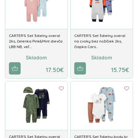
CARTER'S Set 3dielny overal
CARTER'S Set 3dielny overal
2ks, čelenka Pink&Mint dievča
na cvoky bez nožičiek 2ks,
LBB NB, veľ.…
čiapka Cars…
Skladom
Skladom
17.50€
15.75€
CARTER'S Set 3dielny overal
CARTER'S Set 3dielny body kr.