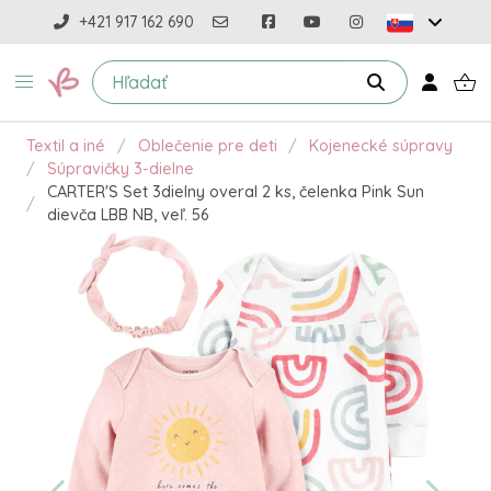
+421 917 162 690
Textil a iné
Oblečenie pre deti
Kojenecké súpravy
Súpravičky 3-dielne
CARTER'S Set 3dielny overal 2 ks, čelenka Pink Sun
dievča LBB NB, veľ. 56