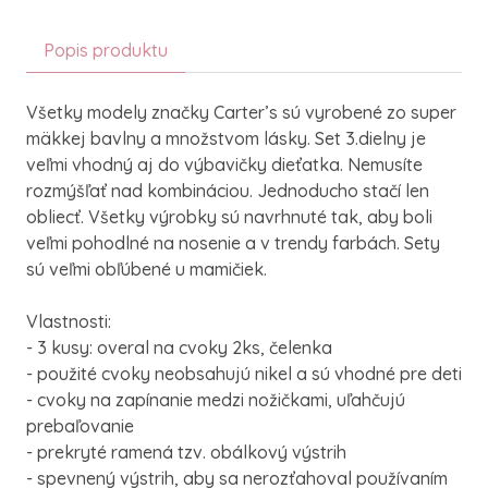
Popis produktu
Všetky modely značky Carter’s sú vyrobené zo super
mäkkej bavlny a množstvom lásky. Set 3.dielny je
veľmi vhodný aj do výbavičky dieťatka. Nemusíte
rozmýšľať nad kombináciou. Jednoducho stačí len
obliecť. Všetky výrobky sú navrhnuté tak, aby boli
veľmi pohodlné na nosenie a v trendy farbách. Sety
sú veľmi obľúbené u mamičiek.
Vlastnosti:
- 3 kusy: overal na cvoky 2ks, čelenka
- použité cvoky neobsahujú nikel a sú vhodné pre deti
- cvoky na zapínanie medzi nožičkami, uľahčujú
prebaľovanie
- prekryté ramená tzv. obálkový výstrih
- spevnený výstrih, aby sa nerozťahoval používaním