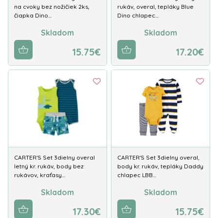
na cvoky bez nožičiek 2ks,
rukáv, overal, tepláky Blue
čiapka Dino…
Dino chlapec…
Skladom
Skladom
15.75€
17.20€
CARTER'S Set 3dielny overal
CARTER'S Set 3dielny overal,
letný kr. rukáv, body bez
body kr. rukáv, tepláky Daddy
rukávov, kraťasy…
chlapec LBB…
Skladom
Skladom
17.30€
15.75€