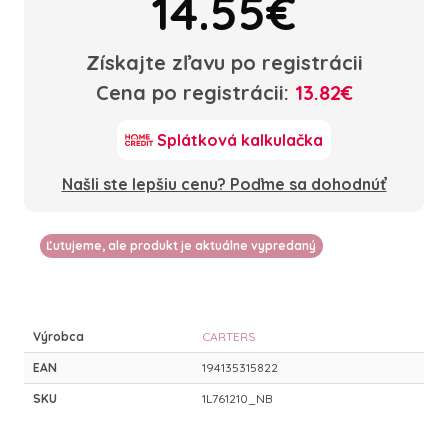
14.55€
Získajte zľavu po registrácii
Cena po registrácii:
13.82€
Splátková kalkulačka
Našli ste lepšiu cenu? Poďme sa dohodnúť
Ľutujeme, ale produkt je aktuálne vypredaný
Výrobca
CARTERS
EAN
194135315822
SKU
1L761210_NB