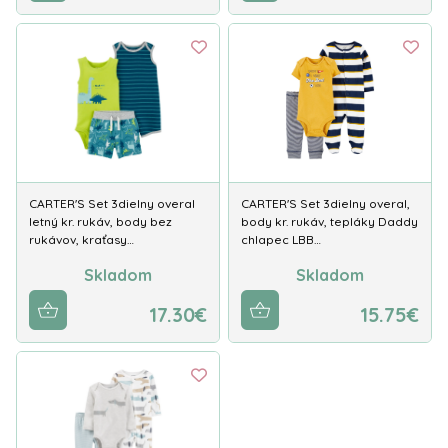
CARTER'S Set 3dielny overal
CARTER'S Set 3dielny overal,
letný kr. rukáv, body bez
body kr. rukáv, tepláky Daddy
rukávov, kraťasy…
chlapec LBB…
Skladom
Skladom
17.30€
15.75€