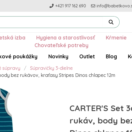
+421 917 162 690
info@babetkovo.
etská izba
Hygiena a starostlivosť
Kŕmenie
Chovateľské potreby
kové poukážky
Novinky
Outlet
Blog
K
é súpravy
Súpravičky 3-dielne
 body bez rukávov, kraťasy Stripes Dinos chlapec 12m
CARTER'S Set 3d
rukáv, body bez