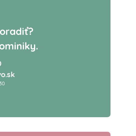
oradiť?
ominiky.
0
o.sk
:30