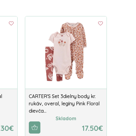
l
CARTER'S Set 3dielny body kr.
rukáv, overal, legíny Pink Floral
dievča…
Skladom
.30€
17.50€