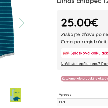
Dinos chlapec 
25.00€
Získajte zľavu po re
Cena po registrácii
Splátková kalkulač
Našli ste lepšiu cenu? P
Ľutujeme, ale produkt je aktuá
Výrobca
EAN