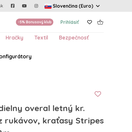
Slovenčina (Euro)
sk
Prihlásiť
-5% Bonusový klub
Hračky
Textil
Bezpečnosť
onfigurátory
ielny overal letný kr.
 rukávov, kraťasy Stripes