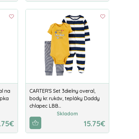
al na
CARTER'S Set 3dielny overal,
apka
body kr. rukáv, tepláky Daddy
chlapec LBB…
Skladom
.75€
15.75€