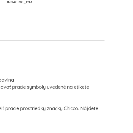
1N040910_12M
 bavlna
avať pracie symboly uvedené na etikete
ť pracie prostriedky značky Chicco. Nájdete