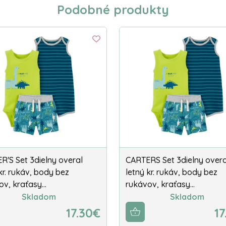
Podobné produkty
R'S Set 3dielny overal
CARTERS Set 3dielny overa
kr. rukáv, body bez
letný kr. rukáv, body bez
ov, kraťasy…
rukávov, kraťasy…
Skladom
Skladom
17.30€
17