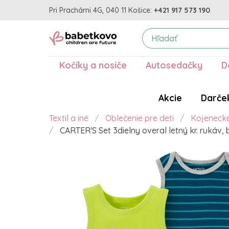
Pri Prachárni 4G, 040 11 Košice:
+421 917 573 190
Kočíky a nosiče
Autosedačky
D
Akcie
Darče
Textil a iné
Oblečenie pre deti
Kojeneck
CARTER'S Set 3dielny overal letný kr. rukáv,