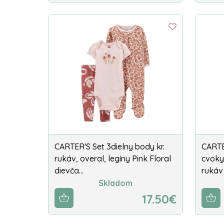
CARTER'S Set 3dielny body kr.
CARTE
rukáv, overal, legíny Pink Floral
cvoky
dievča…
rukáv
Skladom
17.50€