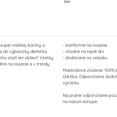
SKU
 super mäkkej bavlny a
- komfortné na nosenie
aj do výbavičky dieťatka.
- vhodné na teplé dni
o stačí len obliecť. Všetky
- dodávané na vešiaku
lné na nosenie a v trendy
Materiálové zloženie: 100%
Údržba: Odporúčame dodrži
výrobku.
Na pranie odporúčame použi
na našom eshope.