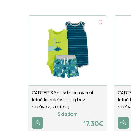
CARTER'S Set 3dielny overal
CARTE
letný kr. rukáv, body bez
letný 
rukávov, kraťasy…
rukáv
Skladom
17.30€