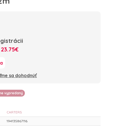
12m
gistrácii
:
23.75€
ka
oďme sa dohodnúť
lne vypredaný
CARTERS
194135867116