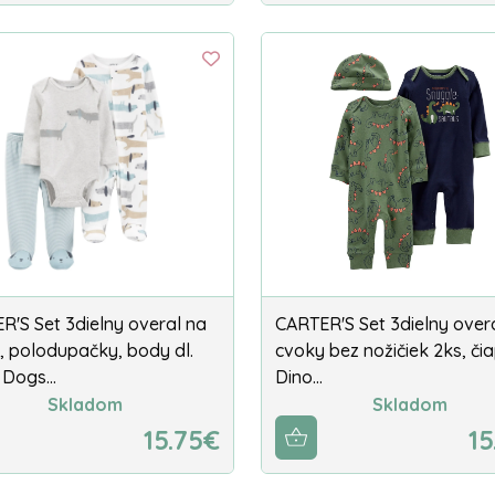
R'S Set 3dielny overal na
CARTER'S Set 3dielny over
, polodupačky, body dl.
cvoky bez nožičiek 2ks, či
 Dogs…
Dino…
Skladom
Skladom
15.75€
15