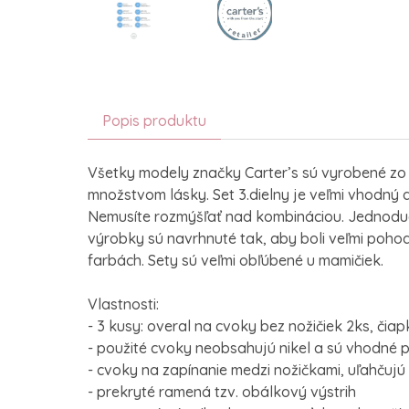
Popis produktu
Všetky modely značky Carter’s sú vyrobené zo
množstvom lásky. Set 3.dielny je veľmi vhodný 
Nemusíte rozmýšľať nad kombináciou. Jednoduch
výrobky sú navrhnuté tak, aby boli veľmi pohod
farbách. Sety sú veľmi obľúbené u mamičiek.
Vlastnosti:
- 3 kusy: overal na cvoky bez nožičiek 2ks, čia
- použité cvoky neobsahujú nikel a sú vhodné p
- cvoky na zapínanie medzi nožičkami, uľahčuj
- prekryté ramená tzv. obálkový výstrih