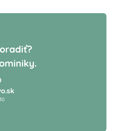
oradiť?
ominiky.
0
o.sk
:30