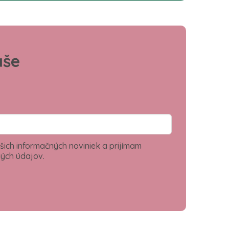
aše
šich informačných noviniek a prijímam
ých údajov.