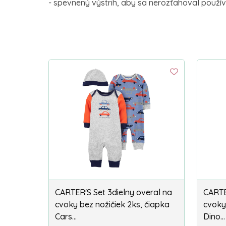
- spevnený výstrih, aby sa nerozťahoval použí
CARTER'S Set 3dielny overal na
CARTE
cvoky bez nožičiek 2ks, čiapka
cvoky
Cars…
Dino…