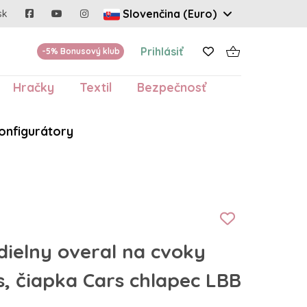
Slovenčina (Euro)
sk
Prihlásiť
-5% Bonusový klub
Hračky
Textil
Bezpečnosť
onfigurátory
dielny overal na cvoky
s, čiapka Cars chlapec LBB