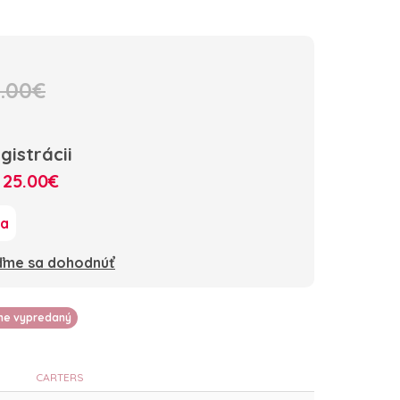
.00€
gistrácii
:
25.00€
ka
oďme sa dohodnúť
lne vypredaný
CARTERS