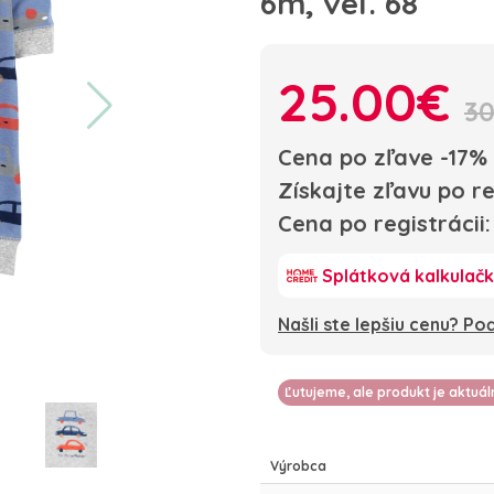
6m, veľ. 68
25.00€
30
Cena po zľave -17%
Získajte zľavu po re
Cena po registrácii
Splátková kalkulač
Našli ste lepšiu cenu? P
Ľutujeme, ale produkt je aktuá
Výrobca