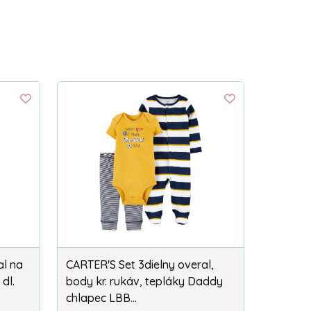
al na
CARTER'S Set 3dielny overal,
dl.
body kr. rukáv, tepláky Daddy
chlapec LBB…