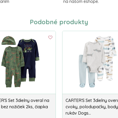
vaním
na našom eshope.
Podobné produkty
R'S Set 3dielny overal na
CARTER'S Set 3dielny over
 bez nožičiek 2ks, čiapka
cvoky, polodupačky, body 
rukáv Dogs…