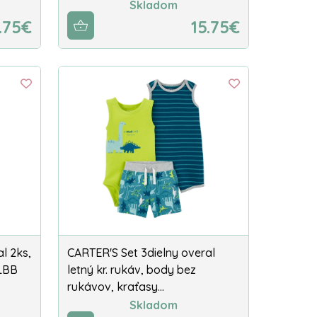
Skladom
.75€
15.75€
l 2ks,
CARTER'S Set 3dielny overal
 LBB
letný kr. rukáv, body bez
rukávov, kraťasy…
Skladom