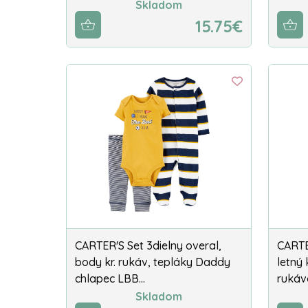
Skladom
15.75€
CARTER'S Set 3dielny overal,
CARTE
body kr. rukáv, tepláky Daddy
letný 
chlapec LBB…
rukáv
Skladom