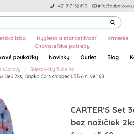
+421 917 162 690
info@babetkovo.
etská izba
Hygiena a starostlivosť
Kŕmenie
Chovateľské potreby
kové poukážky
Novinky
Outlet
Blog
K
é súpravy
Súpravičky 3-dielne
žičiek 2ks, čiapka Cars chlapec LBB 6m, veľ. 68
CARTER'S Set 3
bez nožičiek 2k