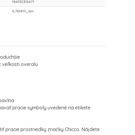
194135315471
1L761410_6m
noduchšie
 veľkosti overalu
 bavlna
avať pracie symboly uvedené na etikete
ť pracie prostriedky značky Chicco. Nájdete