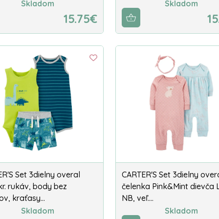
Skladom
Skladom
15.75€
15
R'S Set 3dielny overal
CARTER'S Set 3dielny overa
kr. rukáv, body bez
čelenka Pink&Mint dievča
ov, kraťasy…
NB, veľ.…
Skladom
Skladom