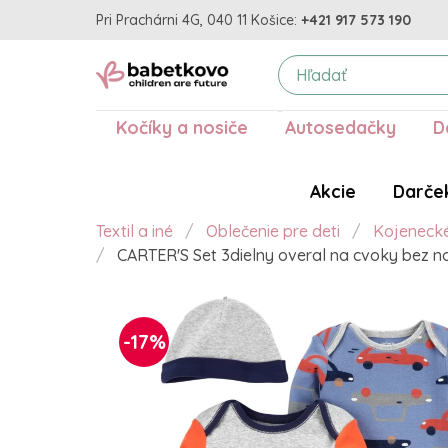
Pri Prachárni 4G, 040 11 Košice:
+421 917 573 190
Kočíky a nosiče
Autosedačky
D
Akcie
Darče
Textil a iné
Oblečenie pre deti
Kojeneck
CARTER'S Set 3dielny overal na cvoky bez no
-17%