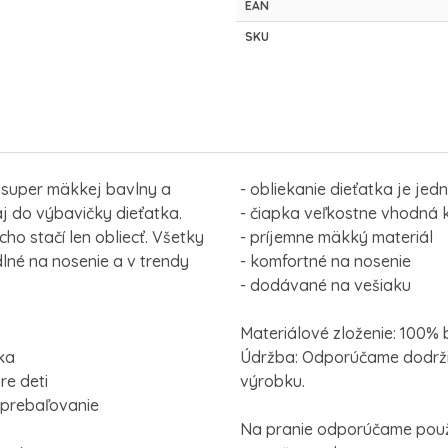
EAN
SKU
 super mäkkej bavlny a
- obliekanie dieťatka je jed
aj do výbavičky dieťatka.
- čiapka veľkostne vhodná k
o stačí len obliecť. Všetky
- príjemne mäkký materiál
lné na nosenie a v trendy
- komfortné na nosenie
- dodávané na vešiaku
Materiálové zloženie: 100%
pka
Údržba: Odporúčame dodrži
re deti
výrobku.
ú prebaľovanie
Na pranie odporúčame použi