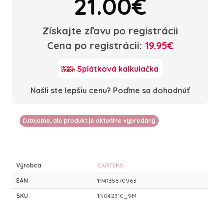
21.00€
Získajte zľavu po registrácii
Cena po registrácii:
19.95€
Splátková kalkulačka
Našli ste lepšiu cenu? Poďme sa dohodnúť
Ľutujeme, ale produkt je aktuálne vypredaný
Výrobca
CARTERS
EAN
194135870963
SKU
1N042310_9M