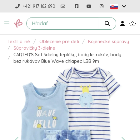
+421 917 162 690
Textil a iné
Oblečenie pre deti
Kojenecké súpravy
Súpravičky 3-dielne
CARTER'S Set 3dielny tepláky, body kr. rukáv, body
bez rukávov Blue Wave chlapec LBB 9m