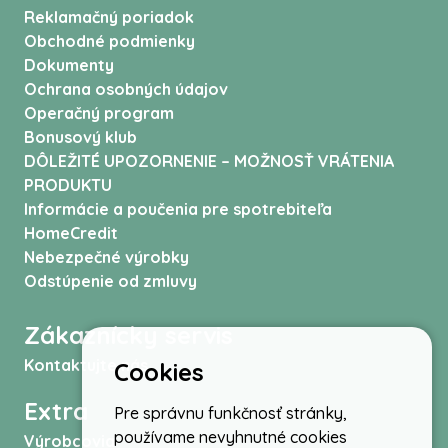
Reklamačný poriadok
Obchodné podmienky
Dokumenty
Ochrana osobných údajov
Operačný program
Bonusový klub
DÔLEŽITÉ UPOZORNENIE – MOŽNOSŤ VRÁTENIA
PRODUKTU
Informácie a poučenia pre spotrebiteľa
HomeCredit
Nebezpečné výrobky
Odstúpenie od zmluvy
Zákaznícky servis
Kontaktujte nás
Cookies
Extra
Pre správnu funkčnosť stránky,
používame nevyhnutné cookies
Výrobcovia